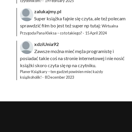
czytelnikom?
·
19 February 2025
zalukajmy.pl
Super książka fajnie się czyta, ale też polecam
sprawdzić film bo jest też super np tutaj:
Wirtualna
Przygoda Pana Kleksa – co to takiego?
·
15 April 2024
xdziUnia92
Zawsze można mieć męża programistę i
posiadać takie coś na stronie internetowej i nie nosić
książki skoro czyta się np na czytniku.
Planer Książkary – ten gadżet powinien mieć każdy
książkoholik!
·
8 December 2023