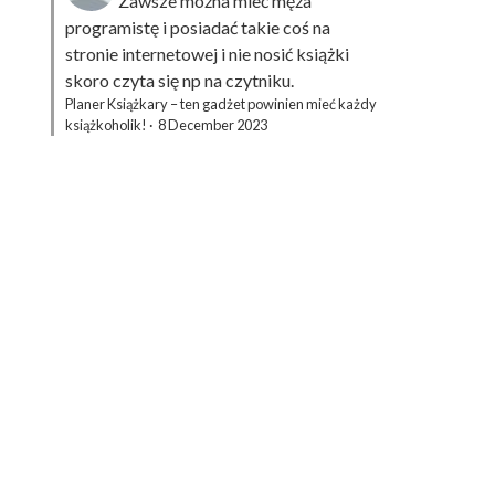
Zawsze można mieć męża
programistę i posiadać takie coś na
stronie internetowej i nie nosić książki
skoro czyta się np na czytniku.
Planer Książkary – ten gadżet powinien mieć każdy
książkoholik!
·
8 December 2023