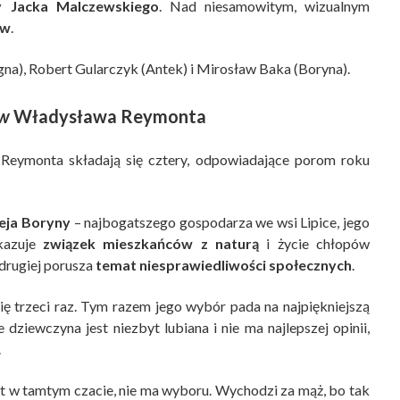
y Jacka Malczewskiego
. Nad niesamowitym, wizualnym
ów
.
gna), Robert Gularczyk (Antek) i Mirosław Baka (Boryna).
w
Władysława Reymonta
Reymonta składają się cztery, odpowiadające porom roku
eja Boryny
– najbogatszego gospodarza we wsi Lipice, jego
okazuje
związek mieszkańców z naturą
i życie chłopów
drugiej porusza
temat niesprawiedliwości społecznych
.
ię trzeci raz. Tym razem jego wybór pada na najpiękniejszą
dziewczyna jest niezbyt lubiana i nie ma najlepszej opinii,
.
et w tamtym czacie, nie ma wyboru. Wychodzi za mąż, bo tak