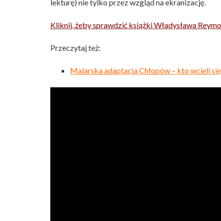
lekturę) nie tylko przez wzgląd na ekranizację.
Kliknij, żeby sprawdzić książki Władysława Reym
Przeczytaj też:
Malarska adaptacja Chłopów – kto wcieli si