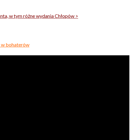
onta, w tym różne wydania Chłopów >
ę w bohaterów