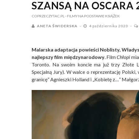
SZANSĄ NA OSCARA 
COPRZECZYTAC.PL
- FILMY NA PODSTAWIE KSIĄŻEK
ANETA ŚWIDERSKA
4 października 2023
Malarska adaptacja powieści Noblisty, Włady
najlepszy film międzynarodowy
. Film
Chłopi
mia
Toronto. Na swoim koncie ma już trzy Złote L
Specjalną Jury). W walce o reprezentację Polski
granicę” Agnieszki Holland i „Kobietę z…” Małgor