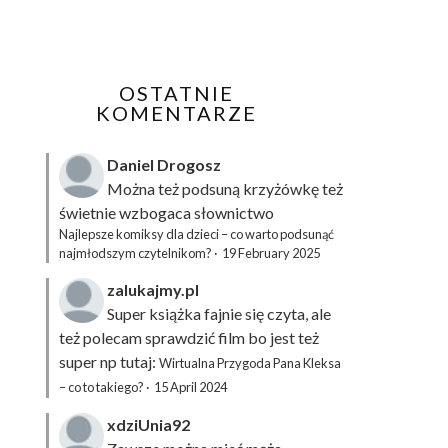
OSTATNIE
KOMENTARZE
Daniel Drogosz
Można też podsuną
krzyżówkę
też
świetnie wzbogaca słownictwo
Najlepsze komiksy dla dzieci – co warto podsunąć
najmłodszym czytelnikom?
·
19 February 2025
zalukajmy.pl
Super książka fajnie się czyta, ale
też polecam sprawdzić film bo jest też
super np tutaj:
Wirtualna Przygoda Pana Kleksa
– co to takiego?
·
15 April 2024
xdziUnia92