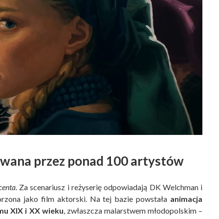
owana przez ponad 100 artystów
centa
. Za scenariusz i reżyserię odpowiadają DK Welchman i
rzona jako film aktorski. Na tej bazie powstała
animacja
u XIX i XX wieku
, zwłaszcza malarstwem młodopolskim –