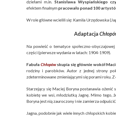
dziełami m.in.
Stanisława Wyspiańskiego cz
efektem finalnym
pracowało ponad 100 artyst
W role główne wcielili się: Kamila Urzędowska (Ja
Adaptacja
Chłopó
Na powieść o tematyce społeczno-obyczajowej 
części (pierwsze wydania w latach: 1904-1909).
Fabuła
Chłopów
skupia się głównie wokół Maci
rodziny i parobków. Autor z jednej strony p
zdeterminowane zmieniającymi się porami roku. Z 
Starzejący się Maciej Boryna postanawia ożenić s
kobietę we wsi, młodziutką Jagnę. Mimo tego, że 
Boryna jest nią zauroczony i nie zamierza odpuścić
Jagna, podobnie jak wiele innych chłopskich kobi