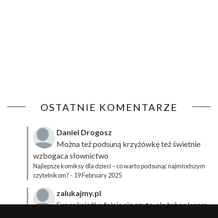
OSTATNIE KOMENTARZE
Daniel Drogosz
Można też podsuną
krzyżówkę
też świetnie
wzbogaca słownictwo
Najlepsze komiksy dla dzieci – co warto podsunąć najmłodszym
czytelnikom?
·
19 February 2025
zalukajmy.pl
Super książka fajnie się czyta, ale też polecam
sprawdzić film bo jest też super np tutaj:
Wirtualna