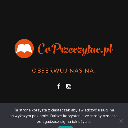
Przygoda Pana Kleksa – co to takiego?
·
15 April 2024
xdziUnia92
Zawsze można mieć męża programistę i
posiadać takie coś na stronie internetowej i nie nosić
książki skoro czyta się np na czytniku.
Planer Książkary – ten gadżet powinien mieć każdy
książkoholik!
·
8 December 2023
OBSERWUJ NAS NA:
Ta strona korzysta z ciasteczek aby świadczyć usługi na
najwyższym poziomie. Dalsze korzystanie ze strony oznacza,
że zgadzasz się na ich użycie.
COPRZECZYTAĆ.PL 2021 | STRONA WYKORZYSTUJE PLIKI COOKIES |