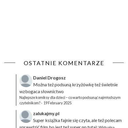
OSTATNIE KOMENTARZE
Daniel Drogosz
Można też podsuną
krzyżówkę
też świetnie
wzbogaca słownictwo
Najlepsze komiksy dla dzieci – co warto podsunąć najmłodszym
czytelnikom?
·
19 February 2025
zalukajmy.pl
Super książka fajnie się czyta, ale też polecam
sprawdzić film bo jest też super np tutaj:
Wirtualna