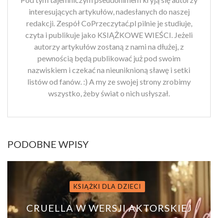
interesujących artykułów, nadesłanych do naszej
redakcji. Zespół CoPrzeczytać.pl pilnie je studiuje,
czyta i publikuje jako KSIĄŻKOWE WIEŚCI. Jeżeli
autorzy artykułów zostaną z nami na dłużej, z
pewnością będą publikować już pod swoim
nazwiskiem i czekać na nieuniknioną sławę i setki
listów od fanów. :) A my ze swojej strony zrobimy
wszystko, żeby świat o nich usłyszał.
PODOBNE WPISY
KSIĄŻKI DLA DZIECI
CRUELLA W WERSJI AKTORSKIEJ