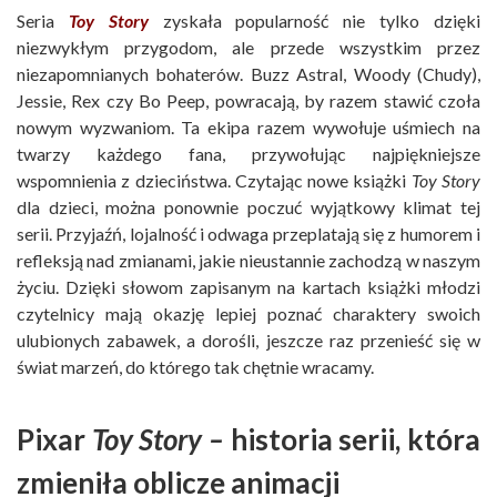
Seria
Toy Story
zyskała popularność nie tylko dzięki
niezwykłym przygodom, ale przede wszystkim przez
niezapomnianych bohaterów. Buzz Astral, Woody (Chudy),
Jessie, Rex czy Bo Peep, powracają, by razem stawić czoła
nowym wyzwaniom. Ta ekipa razem wywołuje uśmiech na
twarzy każdego fana, przywołując najpiękniejsze
wspomnienia z dzieciństwa. Czytając nowe książki
Toy Story
dla dzieci, można ponownie poczuć wyjątkowy klimat tej
serii. Przyjaźń, lojalność i odwaga przeplatają się z humorem i
refleksją nad zmianami, jakie nieustannie zachodzą w naszym
życiu. Dzięki słowom zapisanym na kartach książki młodzi
czytelnicy mają okazję lepiej poznać charaktery swoich
ulubionych zabawek, a dorośli, jeszcze raz przenieść się w
świat marzeń, do którego tak chętnie wracamy.
Pixar
Toy Story –
historia serii, która
zmieniła oblicze animacji