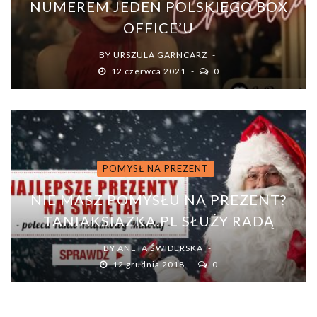
NUMEREM JEDEN POLSKIEGO BOX
OFFICE’U
BY
URSZULA GARNCARZ
12 czerwca 2021
0
POMYSŁ NA PREZENT
NIE MASZ POMYSŁU NA PREZENT?
TANIAKSIAZKA.PL SŁUŻY RADĄ
BY
ANETA ŚWIDERSKA
12 grudnia 2018
0