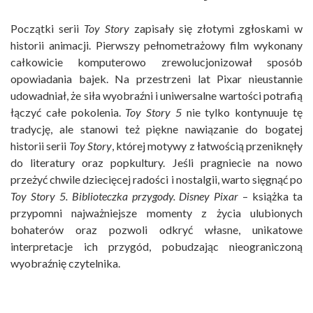
Początki serii
Toy Story
zapisały się złotymi zgłoskami w
historii animacji. Pierwszy pełnometrażowy film wykonany
całkowicie komputerowo zrewolucjonizował sposób
opowiadania bajek. Na przestrzeni lat Pixar nieustannie
udowadniał, że siła wyobraźni i uniwersalne wartości potrafią
łączyć całe pokolenia.
Toy Story 5
nie tylko kontynuuje tę
tradycję, ale stanowi też piękne nawiązanie do bogatej
historii serii
Toy Story
, której motywy z łatwością przeniknęły
do literatury oraz popkultury. Jeśli pragniecie na nowo
przeżyć chwile dziecięcej radości i nostalgii, warto sięgnąć po
Toy Story 5. Biblioteczka przygody. Disney Pixar
– książka ta
przypomni najważniejsze momenty z życia ulubionych
bohaterów oraz pozwoli odkryć własne, unikatowe
interpretacje ich przygód, pobudzając nieograniczoną
wyobraźnię czytelnika.