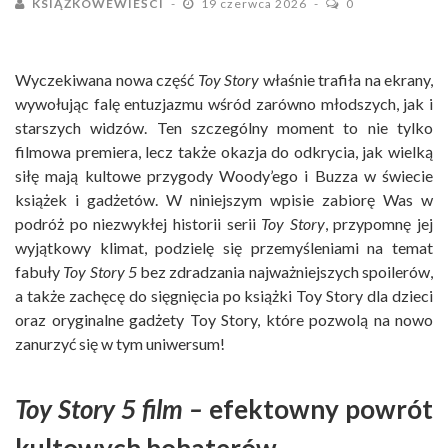
KSIĄŻKOWEWIEŚCI
19 czerwca 2026
0
Wyczekiwana nowa część
Toy Story
właśnie trafiła na ekrany,
wywołując falę entuzjazmu wśród zarówno młodszych, jak i
starszych widzów. Ten szczególny moment to nie tylko
filmowa premiera, lecz także okazja do odkrycia, jak wielką
siłę mają kultowe przygody Woody’ego i Buzza w świecie
książek i gadżetów. W niniejszym wpisie zabiorę Was w
podróż po niezwykłej historii serii
Toy Story
, przypomnę jej
wyjątkowy klimat, podzielę się przemyśleniami na temat
fabuły
Toy Story 5
bez zdradzania najważniejszych spoilerów,
a także zachęcę do sięgnięcia po książki Toy Story dla dzieci
oraz oryginalne gadżety Toy Story, które pozwolą na nowo
zanurzyć się w tym uniwersum!
Toy Story 5 film –
efektowny powrót
kultowych bohaterów