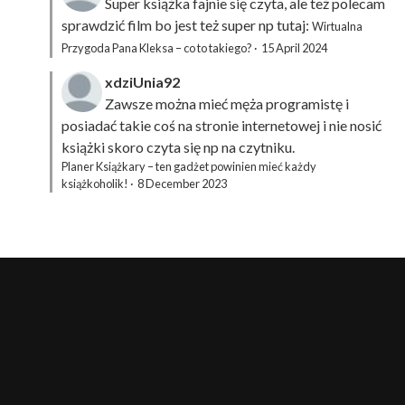
Super książka fajnie się czyta, ale też polecam
sprawdzić film bo jest też super np tutaj:
Wirtualna
Przygoda Pana Kleksa – co to takiego?
·
15 April 2024
xdziUnia92
Zawsze można mieć męża programistę i
posiadać takie coś na stronie internetowej i nie nosić
książki skoro czyta się np na czytniku.
Planer Książkary – ten gadżet powinien mieć każdy
książkoholik!
·
8 December 2023