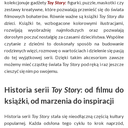
kolekcjonuje gadżety
Toy Story:
figurki, puzzle, maskotki czy
zestawy kreatywne, które pozwalają przenieść się do świata
filmowych bohaterów. Równie ważne są książki
Toy Story dla
dzieci.
Książki te, wzbogacone kolorowymi ilustracjami,
rozwijają wyobraźnię najmłodszych oraz pozwalają
dorosłym poczuć nostalgię za czasami dzieciństwa. Wspólne
czytanie z dziećmi to doskonały sposób na budowanie
rodzinnych więzi, rozmowę o wartościach i dzielenie się pasją
do tej wyjątkowej serii. Dzięki takim akcesoriom zawsze
możemy mieć cząstkę świata
Toy Story
pod ręką i raz jeszcze
cieszyć się nim po swojemu.
Historia serii
Toy Story
: od filmu do
książki, od marzenia do inspiracji
Historia serii
Toy Story
stała się nieodłączną częścią kultury
popularnej. Każda odsłona tego cyklu to krok naprzód,