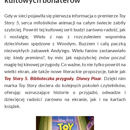
Gdy w sieci pojawiła się pierwsza informacja o premierze
Toy
Story 5
, serca miłośników animacji na całym świecie zabiły
szybciej. Powrót tej kultowej serii budzi zarówno radość, jak
i nostalgię. Wielu z nas z rozczuleniem wspomina
dzieciństwo spędzone z Woodym, Buzzem i całą paczką
niezwykłych zabawek Andy’ego. Wielu fanów zastanawiało
się:
kiedy premiera?
, by móc jak najszybciej znów poczuć
magię tej kinowej przygody. Co ważne, to nie tylko powrót na
wielki ekran, ale także nowe literackie propozycje, takie jak
Toy Story 5. Biblioteczka przygody. Disney Pixar
. Dzięki nim
marka
Toy Story
dociera do kolejnych pokoleń czytelników,
oferując wzruszające historie o przyjaźni, odwadze i
dziecięcej radości zarówno na ekranie, jak i na kartach
książek.