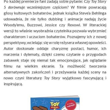
Po każdej premierze fani zadają sobie pytanie:
Czy Toy Story
5 dorównuje wcześniejszym częściom?
W filmie powracają
głosy kultowych bohaterów, jednak książka Steve’a Behlinga
udowadnia, że nie tylko dubbing i animacje nadają życie
Woody’emu, Buzzowi, Jessice czy Rexowi. W literackiej
wersji to właśnie wyobraźnia czytelnika pozwala wybrzmieć
charakterom i uczuciom bohaterów. Poznajemy ich z nowej
perspektywy, wcielając się w rolę reżysera własnej opowieści.
Autor doskonale oddaje charyzmę postaci, humor, ich
marzenia i dylematy, dzięki czemu czytanie o przygodach
zabawek staje się niemal tak emocjonujące, jak oglądanie
filmu na wielkim ekranie. Ta możliwość tworzenia
alternatywnych zakończeń i przeżywania każdej sceny na
nowo czyni literaturę
Toy Story
wyjątkowo fascynującą i
inspirującą.