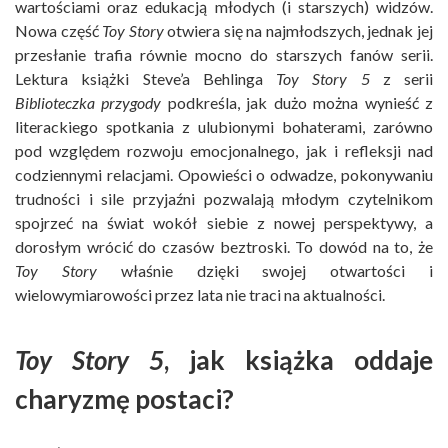
wartościami oraz edukacją młodych (i starszych) widzów.
Nowa część
Toy Story
otwiera się na najmłodszych, jednak jej
przesłanie trafia równie mocno do starszych fanów serii.
Lektura książki Steve’a Behlinga
Toy Story 5
z serii
Biblioteczka przygody
podkreśla, jak dużo można wynieść z
literackiego spotkania z ulubionymi bohaterami, zarówno
pod względem rozwoju emocjonalnego, jak i refleksji nad
codziennymi relacjami. Opowieści o odwadze, pokonywaniu
trudności i sile przyjaźni pozwalają młodym czytelnikom
spojrzeć na świat wokół siebie z nowej perspektywy, a
dorosłym wrócić do czasów beztroski. To dowód na to, że
Toy Story
właśnie dzięki swojej otwartości i
wielowymiarowości przez lata nie traci na aktualności.
Toy Story 5
, jak książka oddaje
charyzmę postaci?