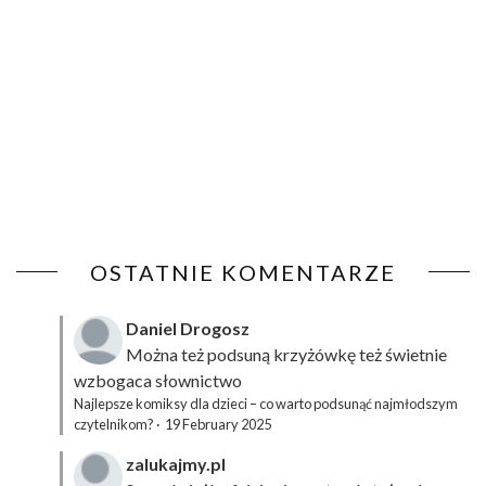
OSTATNIE KOMENTARZE
Daniel Drogosz
Można też podsuną
krzyżówkę
też świetnie
wzbogaca słownictwo
Najlepsze komiksy dla dzieci – co warto podsunąć najmłodszym
czytelnikom?
·
19 February 2025
zalukajmy.pl