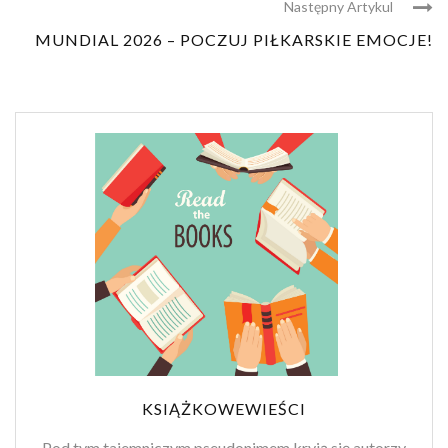
Następny Artykul
MUNDIAL 2026 – POCZUJ PIŁKARSKIE EMOCJE!
KSIĄŻKOWEWIEŚCI
Pod tym tajemniczym pseudonimem kryją się autorzy