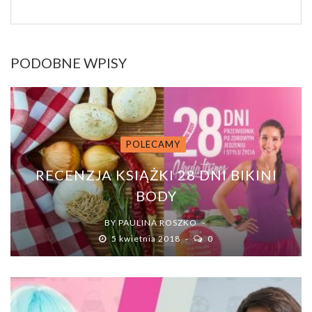
PODOBNE WPISY
POLECAMY
RECENZJA KSIĄŻKI 28 DNI BIKINI
BODY
BY
PAULINA ROSZKO
5 kwietnia 2018
0