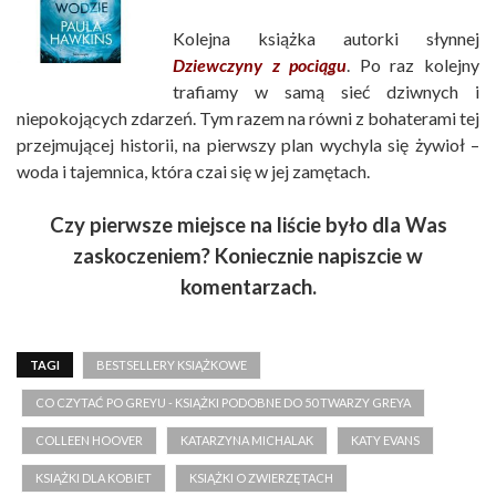
Kolejna książka autorki słynnej
Dziewczyny z pociągu
. Po raz kolejny
trafiamy w samą sieć dziwnych i
niepokojących zdarzeń. Tym razem na równi z bohaterami tej
przejmującej historii, na pierwszy plan wychyla się żywioł –
woda i tajemnica, która czai się w jej zamętach.
Czy pierwsze miejsce na liście było dla Was
zaskoczeniem? Koniecznie napiszcie w
komentarzach.
TAGI
BESTSELLERY KSIĄŻKOWE
CO CZYTAĆ PO GREYU - KSIĄŻKI PODOBNE DO 50 TWARZY GREYA
COLLEEN HOOVER
KATARZYNA MICHALAK
KATY EVANS
KSIĄŻKI DLA KOBIET
KSIĄŻKI O ZWIERZĘTACH