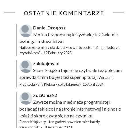
OSTATNIE KOMENTARZE
Daniel Drogosz
Można też podsuną
krzyżówkę
też świetnie
wzbogaca słownictwo
Najlepsze komiksy dla dzieci – co warto podsunąć najmłodszym
czytelnikom?
·
19 February 2025
zalukajmy.pl
Super książka fajnie się czyta, ale też polecam
sprawdzić film bo jest też super np tutaj:
Wirtualna
Przygoda Pana Kleksa – co to takiego?
·
15 April 2024
xdziUnia92
Zawsze można mieć męża programistę i
posiadać takie coś na stronie internetowej i nie nosić
książki skoro czyta się np na czytniku.
Planer Książkary – ten gadżet powinien mieć każdy
książkoholik!
·
8 December 2023