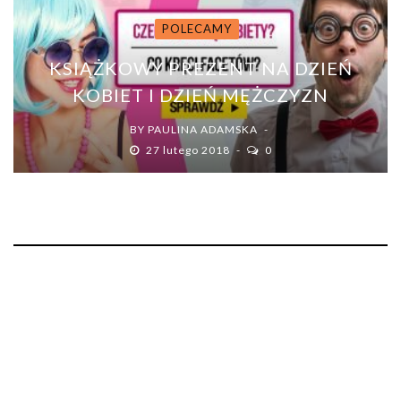
POLECAMY
KSIĄŻKOWY PREZENT NA DZIEŃ
KOBIET I DZIEŃ MĘŻCZYZN
BY
PAULINA ADAMSKA
27 lutego 2018
0