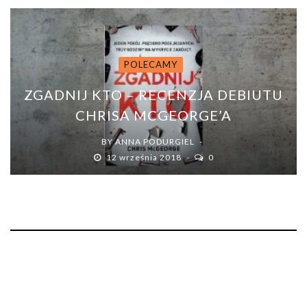
POLECAMY
ZGADNIJ KTO – RECENZJA DEBIUTU
CHRISA MCGEORGE’A
BY
ANNA PODURGIEL
12 września 2018
0