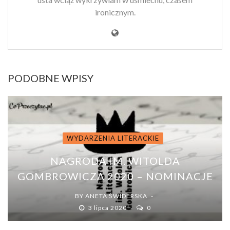
ironicznym.
PODOBNE WPISY
WYDARZENIA LITERACKIE
NAGRODA IM. WITOLDA
GOMBROWICZA 2020 – NOMINACJE
BY
ANETA ŚWIDERSKA
3 lipca 2020
0