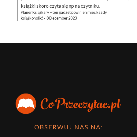
książki skoro czyta się np na czytniku.
Planer Książkary – ten gadżet powinien mieć każdy
książkoholik!
·
8 December 2023
OBSERWUJ NAS NA: