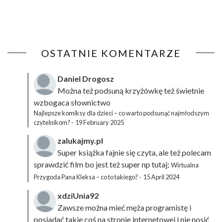
OSTATNIE KOMENTARZE
Daniel Drogosz
Można też podsuną
krzyżówkę
też świetnie
wzbogaca słownictwo
Najlepsze komiksy dla dzieci – co warto podsunąć najmłodszym
czytelnikom?
·
19 February 2025
zalukajmy.pl
Super książka fajnie się czyta, ale też polecam
sprawdzić film bo jest też super np tutaj:
Wirtualna
Przygoda Pana Kleksa – co to takiego?
·
15 April 2024
xdziUnia92
Zawsze można mieć męża programistę i
posiadać takie coś na stronie internetowej i nie nosić