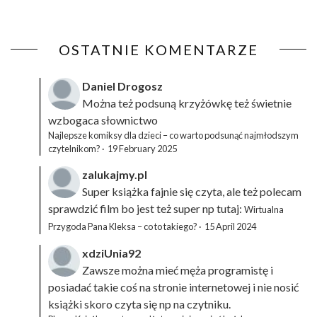
OSTATNIE KOMENTARZE
Daniel Drogosz
Można też podsuną
krzyżówkę
też świetnie
wzbogaca słownictwo
Najlepsze komiksy dla dzieci – co warto podsunąć najmłodszym
czytelnikom?
·
19 February 2025
zalukajmy.pl
Super książka fajnie się czyta, ale też polecam
sprawdzić film bo jest też super np tutaj:
Wirtualna
Przygoda Pana Kleksa – co to takiego?
·
15 April 2024
xdziUnia92
Zawsze można mieć męża programistę i
posiadać takie coś na stronie internetowej i nie nosić
książki skoro czyta się np na czytniku.