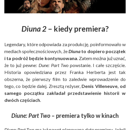
Diuna 2
– kiedy premiera?
Legendary, które odpowiada za produkcję, poinformowało w
mediach społecznościowych, że
Diuna
to dopiero początek
i ta podróż będzie kontynuowana
. Zatem można już uznać,
że to już pewne:
Dune: Part Two
powstanie. I całe szczęście.
Historia opowiedziana przez Franka Herberta jest tak
obszerna, że pierwszy film to zaledwie wprowadzenie do
tego, co będzie dalej. Zresztą reżyser,
Denis Villeneuve, od
samego początku zakładał przedstawienie historii w
dwóch częściach
.
Diune: Part Two
– premiera tylko w kinach
Diune: Part Two
ma już nawet planowaną datę premiery. Jeżeli