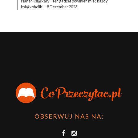
Planer Książkary – ten gadżet powinien mieć każdy
książkoholik!
·
8 December 2023
OBSERWUJ NAS NA: