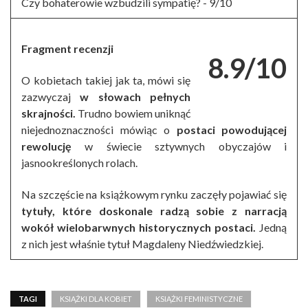
Czy bohaterowie wzbudzili sympatię? -
9/10
Fragment recenzji
8.9/10
O kobietach takiej jak ta, mówi się
zazwyczaj
w słowach pełnych
skrajności.
Trudno bowiem uniknąć
niejednoznaczności mówiąc o
postaci powodującej
rewolucję
w świecie sztywnych obyczajów i
jasnookreślonych rolach.
Na szczęście na książkowym rynku zaczęły pojawiać się
tytuły, które doskonale radzą sobie z narracją
wokół wielobarwnych historycznych postaci.
Jedną
z nich jest właśnie tytuł Magdaleny Niedźwiedzkiej.
TAGI
KSIĄŻKI DLA KOBIET
KSIĄŻKI FEMINISTYCZNE