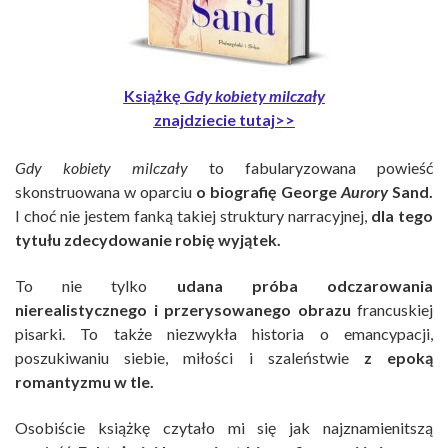
Książkę
Gdy kobiety milczały
znajdziecie tutaj>>
Gdy kobiety milczały
to fabularyzowana powieść
skonstruowana w oparciu
o biografię George
Aurory
Sand.
I choć nie jestem fanką takiej struktury narracyjnej,
dla tego
tytułu zdecydowanie robię wyjątek.
To nie tylko
udana próba odczarowania
nierealistycznego i przerysowanego obrazu
francuskiej
pisarki. To także niezwykła historia o emancypacji,
poszukiwaniu siebie, miłości i szaleństwie
z epoką
romantyzmu w tle.
Osobiście książkę czytało mi się jak najznamienitszą