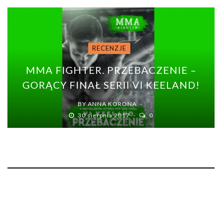
RECENZJE
MMA FIGHTER. PRZEBACZENIE –
GORĄCY FINAŁ SERII VI KEELAND!
BY
ANNA KORONA
30 sierpnia 2017
0