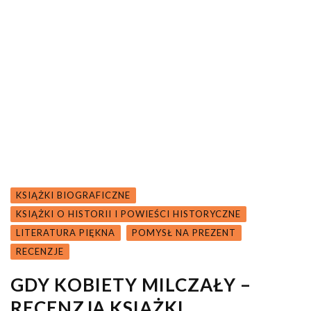
KSIĄŻKI BIOGRAFICZNE
KSIĄŻKI O HISTORII I POWIEŚCI HISTORYCZNE
LITERATURA PIĘKNA
POMYSŁ NA PREZENT
RECENZJE
GDY KOBIETY MILCZAŁY –
RECENZJA KSIĄŻKI