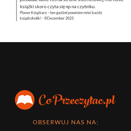
książki skoro czyta się np na czytniku.
Planer Książkary – ten gadżet powinien mieć każdy
książkoholik!
·
8 December 2023
OBSERWUJ NAS NA: