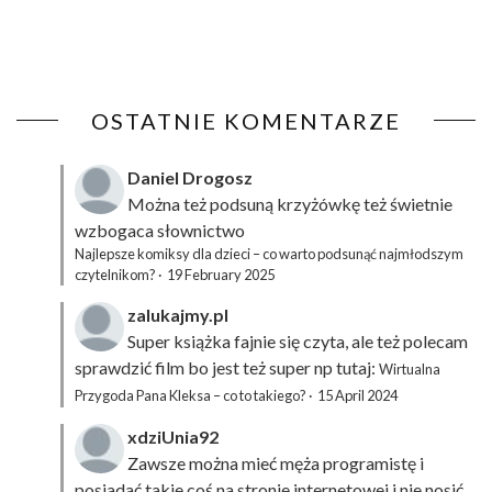
OSTATNIE KOMENTARZE
Daniel Drogosz
Można też podsuną
krzyżówkę
też świetnie
wzbogaca słownictwo
Najlepsze komiksy dla dzieci – co warto podsunąć najmłodszym
czytelnikom?
·
19 February 2025
zalukajmy.pl
Super książka fajnie się czyta, ale też polecam
sprawdzić film bo jest też super np tutaj:
Wirtualna
Przygoda Pana Kleksa – co to takiego?
·
15 April 2024
xdziUnia92
Zawsze można mieć męża programistę i
posiadać takie coś na stronie internetowej i nie nosić