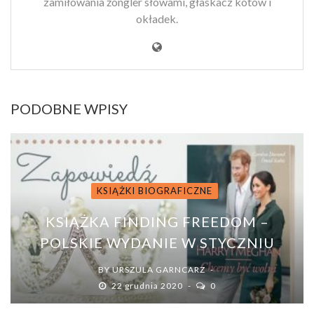
zamiłowania żongler słowami, głaskacz kotów i
okładek.
PODOBNE WPISY
KSIĄŻKI BIOGRAFICZNE
KSIĄŻKA FINDING FREEDOM –
POLSKIE WYDANIE W STYCZNIU
BY
URSZULA GARNCARZ
22 grudnia 2020
0