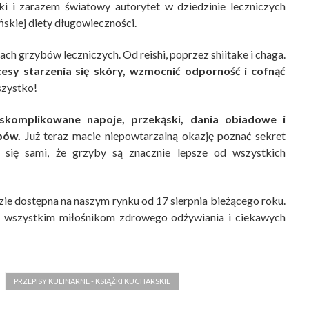
ki i zarazem światowy autorytet w dziedzinie leczniczych
ńskiej diety długowieczności.
iach grzybów leczniczych. Od reishi, poprzez shiitake i chaga.
esy starzenia się skóry, wzmocnić odporność i cofnąć
szystko!
skomplikowane napoje, przekąski, dania obiadowe i
bów.
Już teraz macie niepowtarzalną okazję poznać sekret
e się sami, że grzyby są znacznie lepsze od wszystkich
ie dostępna na naszym rynku od 17 sierpnia bieżącego roku.
 wszystkim miłośnikom zdrowego odżywiania i ciekawych
PRZEPISY KULINARNE - KSIĄŻKI KUCHARSKIE