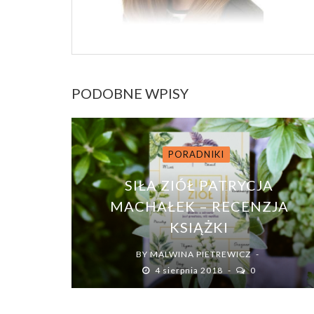
PODOBNE WPISY
PORADNIKI
SIŁA ZIÓŁ PATRYCJA
MACHAŁEK – RECENZJA
KSIĄŻKI
BY
MALWINA PIETREWICZ
4 sierpnia 2018
0