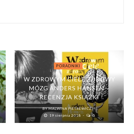
PORADNIKI
W ZDROWYM CIELE ZDROWY
MÓZG ANDERS HANSEN –
RECENZJA KSIĄŻKI
BY
MALWINA PIETREWICZ
19 sierpnia 2018
0