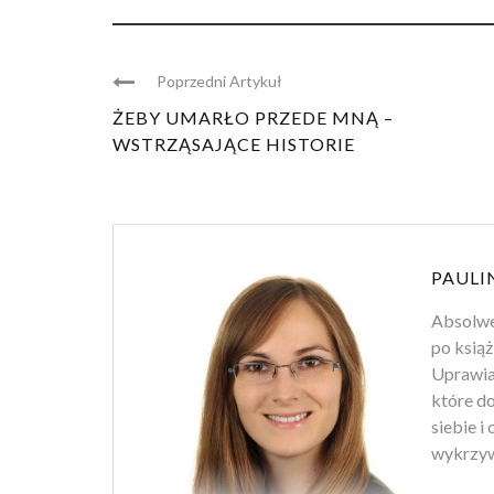
Poprzedni Artykuł
ŻEBY UMARŁO PRZEDE MNĄ –
WSTRZĄSAJĄCE HISTORIE
PAULI
Absolwen
po książ
Uprawiam
które d
siebie i
wykrzyw