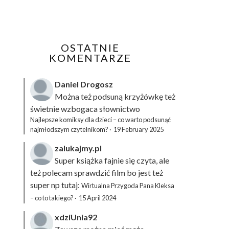
OSTATNIE
KOMENTARZE
Daniel Drogosz
Można też podsuną
krzyżówkę
też
świetnie wzbogaca słownictwo
Najlepsze komiksy dla dzieci – co warto podsunąć
najmłodszym czytelnikom?
·
19 February 2025
zalukajmy.pl
Super książka fajnie się czyta, ale
też polecam sprawdzić film bo jest też
super np tutaj:
Wirtualna Przygoda Pana Kleksa
– co to takiego?
·
15 April 2024
xdziUnia92