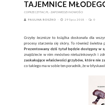
TAJEMNICE MŁODEG
COPRZECZYTAC.PL
- ZAPOWIEDZI I NOWOŚCI
PAULINA ROSZKO
29 lipca 2018
0
Grzyby lecznicze
to książka doskonała dla wszys
procesy starzenia się skóry. To również świetna
Prezentowany dziś tytuł będzie dostępny w sp
znajdziecie w nim mnóstwo nietuzinkowych i z
zaskakujące właściwości grzybów, które nie z
co takiego ma w sobie ten poradnik, że w błyska