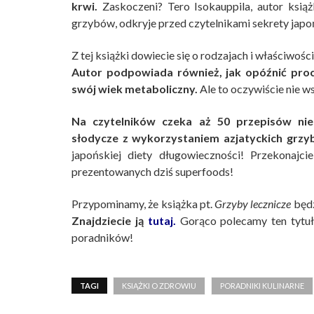
krwi.
Zaskoczeni? Tero Isokauppila, autor książ
grzybów, odkryje przed czytelnikami sekrety japo
Z tej książki dowiecie się o rodzajach i właściwośc
Autor podpowiada również, jak opóźnić proc
swój wiek metaboliczny.
Ale to oczywiście nie w
Na czytelników czeka aż 50 przepisów nie
słodycze z wykorzystaniem azjatyckich grzy
japońskiej diety długowieczności! Przekonajci
prezentowanych dziś superfoods!
Przypominamy, że książka pt.
Grzyby lecznicze
będz
Znajdziecie ją
tutaj.
Gorąco polecamy ten tytuł
poradników!
TAGI
KSIĄŻKI O ZDROWIU
PORADNIKI KULINARNE