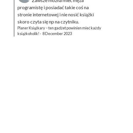
Zawsze można mieć męża
programistę i posiadać takie coś na
stronie internetowej i nie nosić książki
skoro czyta się np na czytniku.
Planer Książkary – ten gadżet powinien mieć każdy
książkoholik!
·
8 December 2023