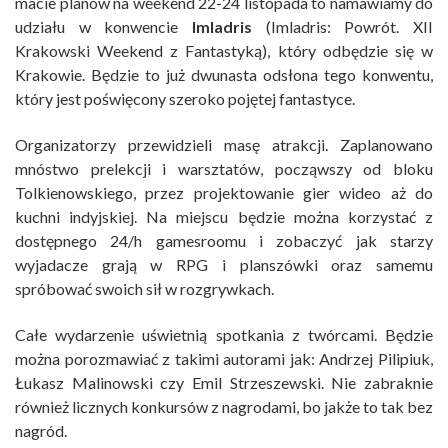
macie planów na weekend 22-24 listopada to namawiamy do
udziału w konwencie
Imladris
(Imladris: Powrót. XII
Krakowski Weekend z Fantastyką), który odbędzie się w
Krakowie. Będzie to już dwunasta odsłona tego konwentu,
który jest poświęcony szeroko pojętej fantastyce.
Organizatorzy przewidzieli masę atrakcji. Zaplanowano
mnóstwo prelekcji i warsztatów, począwszy od bloku
Tolkienowskiego, przez projektowanie gier wideo aż do
kuchni indyjskiej. Na miejscu będzie można korzystać z
dostępnego 24/h gamesroomu i zobaczyć jak starzy
wyjadacze grają w RPG i planszówki oraz samemu
spróbować swoich sił w rozgrywkach.
Całe wydarzenie uświetnią spotkania z twórcami. Będzie
można porozmawiać z takimi autorami jak: Andrzej Pilipiuk,
Łukasz Malinowski czy Emil Strzeszewski. Nie zabraknie
również licznych konkursów z nagrodami, bo jakże to tak bez
nagród.