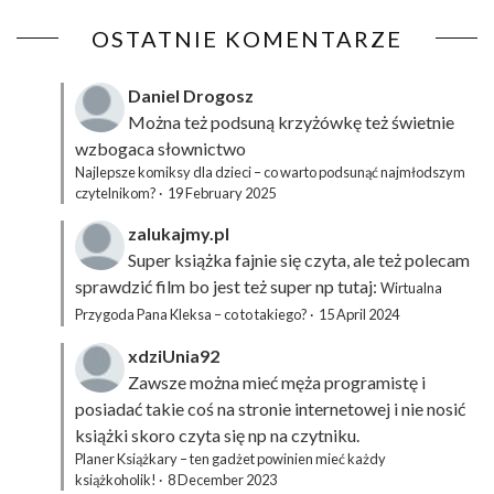
OSTATNIE KOMENTARZE
Daniel Drogosz
Można też podsuną
krzyżówkę
też świetnie
wzbogaca słownictwo
Najlepsze komiksy dla dzieci – co warto podsunąć najmłodszym
czytelnikom?
·
19 February 2025
zalukajmy.pl
Super książka fajnie się czyta, ale też polecam
sprawdzić film bo jest też super np tutaj:
Wirtualna
Przygoda Pana Kleksa – co to takiego?
·
15 April 2024
xdziUnia92
Zawsze można mieć męża programistę i
posiadać takie coś na stronie internetowej i nie nosić
książki skoro czyta się np na czytniku.
Planer Książkary – ten gadżet powinien mieć każdy
książkoholik!
·
8 December 2023