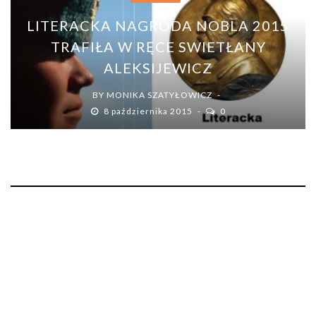
LITERACKA NAGRODA NOBLA 2015
TRAFIŁA W RĘCE SWIETŁANY
ALEKSIJEWICZ
BY
MONIKA SZATYŁOWICZ
8 października 2015
0