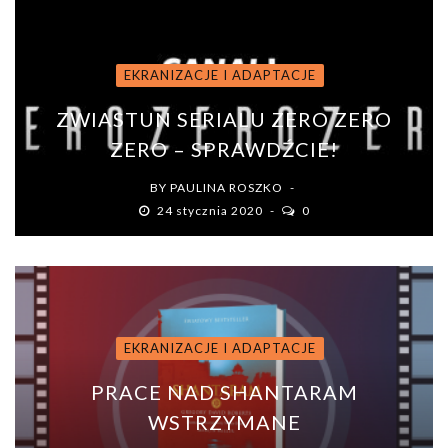
EKRANIZACJE I ADAPTACJE
ZWIASTUN SERIALU ZERO ZERO
ZERO – SPRAWDŹCIE!
BY
PAULINA ROSZKO
24 stycznia 2020
0
EKRANIZACJE I ADAPTACJE
PRACE NAD SHANTARAM
WSTRZYMANE