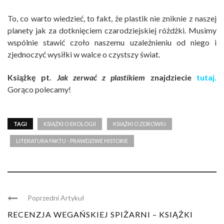
To, co warto wiedzieć, to fakt, że plastik nie zniknie z naszej
planety jak za dotknięciem czarodziejskiej różdżki. Musimy
wspólnie stawić czoło naszemu uzależnieniu od niego i
zjednoczyć wysiłki w walce o czystszy świat.
Książkę pt.
Jak zerwać z plastikiem
znajdziecie
tutaj.
Gorąco polecamy!
TAGI
KSIĄŻKI O EKOLOGII
KSIĄŻKI O ZDROWIU
LITERATURA FAKTU - PRAWDZIWE HISTORIE
Poprzedni Artykuł
RECENZJA WEGAŃSKIEJ SPIŻARNI – KSIĄŻKI