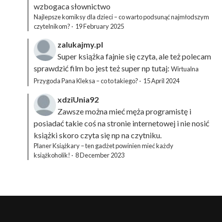
wzbogaca słownictwo
Najlepsze komiksy dla dzieci – co warto podsunąć najmłodszym
czytelnikom?
·
19 February 2025
zalukajmy.pl
Super książka fajnie się czyta, ale też polecam
sprawdzić film bo jest też super np tutaj:
Wirtualna
Przygoda Pana Kleksa – co to takiego?
·
15 April 2024
xdziUnia92
Zawsze można mieć męża programistę i
posiadać takie coś na stronie internetowej i nie nosić
książki skoro czyta się np na czytniku.
Planer Książkary – ten gadżet powinien mieć każdy
książkoholik!
·
8 December 2023