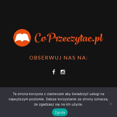
OBSERWUJ NAS NA:
Ta strona korzysta z ciasteczek aby świadczyć usługi na
najwyższym poziomie. Dalsze korzystanie ze strony oznacza,
że zgadzasz się na ich użycie.
COPRZECZYTAĆ.PL 2021 | STRONA WYKORZYSTUJE PLIKI COOKIES |
Zgoda
ZAPOZNAJ SIĘ Z
POLITYKĄ PRYWATNOŚCI