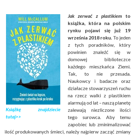
Jak zerwać z plastikiem
to
książka, która na polskim
rynku pojawi się już 19
września 2018 roku.
To jeden
z tych poradników, który
powinien znaleźć się w
domowej biblioteczce
każdego mieszkańca Ziemi.
Tak, to nie przesada.
Naukowcy i badacze oraz
działacze stowarzyszeń ruchu
na rzecz walki z plastikiem
alarmują od lat – naszą planetę
Książkę znajdziecie
zalewają niezliczone ilości
tutaj>>
tego surowca. Aby temu
zapobiec lub zminimalizować
ilość produkowanych śmieci, należy najpierw zacząć zmiany