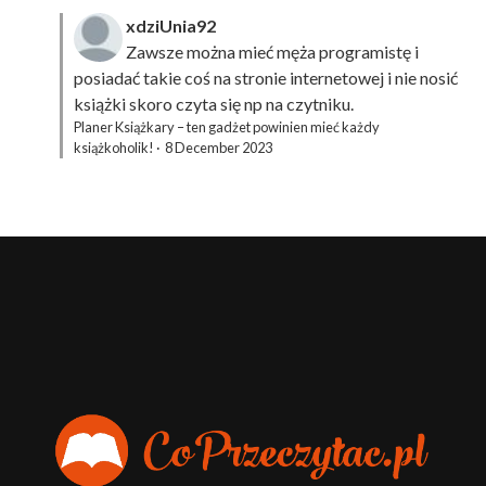
xdziUnia92
Zawsze można mieć męża programistę i
posiadać takie coś na stronie internetowej i nie nosić
książki skoro czyta się np na czytniku.
Planer Książkary – ten gadżet powinien mieć każdy
książkoholik!
·
8 December 2023