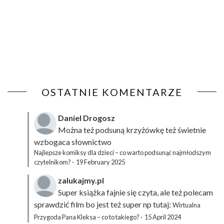
OSTATNIE KOMENTARZE
Daniel Drogosz
Można też podsuną
krzyżówkę
też świetnie
wzbogaca słownictwo
Najlepsze komiksy dla dzieci – co warto podsunąć najmłodszym
czytelnikom?
·
19 February 2025
zalukajmy.pl
Super książka fajnie się czyta, ale też polecam
sprawdzić film bo jest też super np tutaj:
Wirtualna
Przygoda Pana Kleksa – co to takiego?
·
15 April 2024