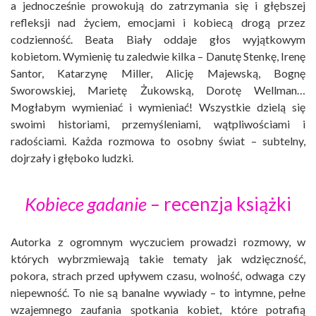
a jednocześnie prowokują do zatrzymania się i głębszej
refleksji nad życiem, emocjami i kobiecą drogą przez
codzienność. Beata Biały oddaje głos wyjątkowym
kobietom. Wymienię tu zaledwie kilka – Danutę Stenkę, Irenę
Santor, Katarzynę Miller, Alicję Majewską, Bognę
Sworowskiej, Marietę Żukowską, Dorotę Wellman…
Mogłabym wymieniać i wymieniać! Wszystkie dzielą się
swoimi historiami, przemyśleniami, wątpliwościami i
radościami. Każda rozmowa to osobny świat – subtelny,
dojrzały i głęboko ludzki.
Kobiece gadanie
– recenzja książki
Autorka z ogromnym wyczuciem prowadzi rozmowy, w
których wybrzmiewają takie tematy jak wdzięczność,
pokora, strach przed upływem czasu, wolność, odwaga czy
niepewność. To nie są banalne wywiady – to intymne, pełne
wzajemnego zaufania spotkania kobiet, które potrafią