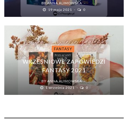
BY
ANNA ALIMOWSKA
19 maja 2021
0
FANTASY
WRZEŚNIOWE ZAPOWIEDZI
FANTASY 2021
BY
ANNA ALIMOWSKA
1 września 2021
0