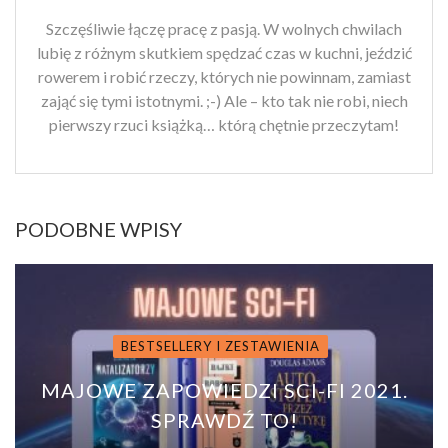
Szczęśliwie łączę pracę z pasją. W wolnych chwilach
lubię z różnym skutkiem spędzać czas w kuchni, jeździć
rowerem i robić rzeczy, których nie powinnam, zamiast
zająć się tymi istotnymi. ;-) Ale – kto tak nie robi, niech
pierwszy rzuci książką… którą chętnie przeczytam!
PODOBNE WPISY
BESTSELLERY I ZESTAWIENIA
MAJOWE ZAPOWIEDZI SCI-FI 2021.
SPRAWDŹ TO!