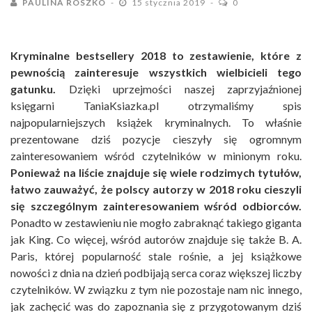
PAULINA ROSZKO
15 stycznia 2019
0
Kryminalne bestsellery 2018 to zestawienie, które z
pewnością zainteresuje wszystkich wielbicieli tego
gatunku.
Dzięki uprzejmości naszej zaprzyjaźnionej
księgarni TaniaKsiazka.pl otrzymaliśmy spis
najpopularniejszych książek kryminalnych. To właśnie
prezentowane dziś pozycje cieszyły się ogromnym
zainteresowaniem wśród czytelników w minionym roku.
Ponieważ na liście znajduje się wiele rodzimych tytułów,
łatwo zauważyć, że polscy autorzy w 2018 roku cieszyli
się szczególnym zainteresowaniem wśród odbiorców.
Ponadto w zestawieniu nie mogło zabraknąć takiego giganta
jak King. Co więcej, wśród autorów znajduje się także B. A.
Paris, której popularność stale rośnie, a jej książkowe
nowości z dnia na dzień podbijają serca coraz większej liczby
czytelników. W związku z tym nie pozostaje nam nic innego,
jak zachęcić was do zapoznania się z przygotowanym dziś