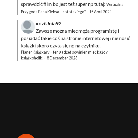
sprawdzić film bo jest też super np tutaj:
Wirtualna
Przygoda Pana Kleksa – co to takiego?
·
15 April 2024
xdziUnia92
Zawsze można mieć męża programistę i
posiadać takie coś na stronie internetowej i nie nosić
książki skoro czyta się np na czytniku.
Planer Książkary – ten gadżet powinien mieć każdy
książkoholik!
·
8 December 2023