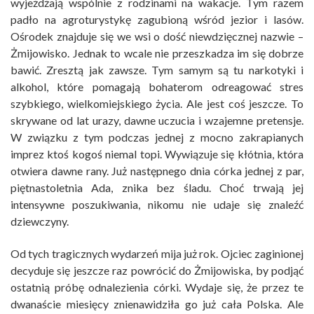
wyjeżdżają wspólnie z rodzinami na wakacje. Tym razem
padło na agroturystykę zagubioną wśród jezior i lasów.
Ośrodek znajduje się we wsi o dość niewdzięcznej nazwie –
Żmijowisko. Jednak to wcale nie przeszkadza im się dobrze
bawić. Zresztą jak zawsze. Tym samym są tu narkotyki i
alkohol, które pomagają bohaterom odreagować stres
szybkiego, wielkomiejskiego życia. Ale jest coś jeszcze. To
skrywane od lat urazy, dawne uczucia i wzajemne pretensje.
W związku z tym podczas jednej z mocno zakrapianych
imprez ktoś kogoś niemal topi. Wywiązuje się kłótnia, która
otwiera dawne rany. Już następnego dnia córka jednej z par,
piętnastoletnia Ada, znika bez śladu. Choć trwają jej
intensywne poszukiwania, nikomu nie udaje się znaleźć
dziewczyny.
Od tych tragicznych wydarzeń mija już rok. Ojciec zaginionej
decyduje się jeszcze raz powrócić do Żmijowiska, by podjąć
ostatnią próbę odnalezienia córki. Wydaje się, że przez te
dwanaście miesięcy znienawidziła go już cała Polska. Ale