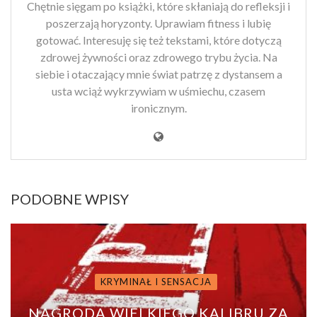
Chętnie sięgam po książki, które skłaniają do refleksji i
poszerzają horyzonty. Uprawiam fitness i lubię
gotować. Interesuję się też tekstami, które dotyczą
zdrowej żywności oraz zdrowego trybu życia. Na
siebie i otaczający mnie świat patrzę z dystansem a
usta wciąż wykrzywiam w uśmiechu, czasem
ironicznym.
PODOBNE WPISY
KRYMINAŁ I SENSACJA
NAGRODA WIELKIEGO KALIBRU ZA