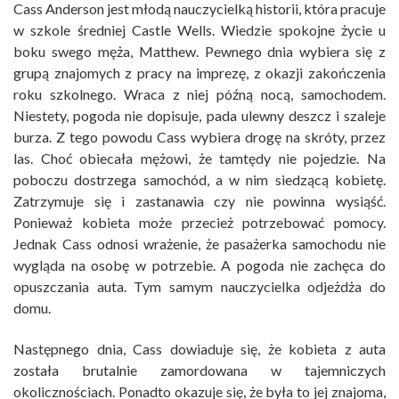
Cass Anderson jest młodą nauczycielką historii, która pracuje
w szkole średniej Castle Wells. Wiedzie spokojne życie u
boku swego męża, Matthew. Pewnego dnia wybiera się z
grupą znajomych z pracy na imprezę, z okazji zakończenia
roku szkolnego. Wraca z niej późną nocą, samochodem.
Niestety, pogoda nie dopisuje, pada ulewny deszcz i szaleje
burza. Z tego powodu Cass wybiera drogę na skróty, przez
las. Choć obiecała mężowi, że tamtędy nie pojedzie. Na
poboczu dostrzega samochód, a w nim siedzącą kobietę.
Zatrzymuje się i zastanawia czy nie powinna wysiąść.
Ponieważ kobieta może przecież potrzebować pomocy.
Jednak Cass odnosi wrażenie, że pasażerka samochodu nie
wygląda na osobę w potrzebie. A pogoda nie zachęca do
opuszczania auta. Tym samym nauczycielka odjeżdża do
domu.
Następnego dnia, Cass dowiaduje się, że kobieta z auta
została brutalnie zamordowana w tajemniczych
okolicznościach. Ponadto okazuje się, że była to jej znajoma,