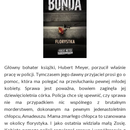
Główny bohater książki, Hubert Meyer, porzucił właśnie
pracę w policji. Tymczasem jego dawny przyjaciel prosi go o
pomoc, która ma polegać na przesłuchaniu pewnej młodej
kobiety. Sprawa jest poważna, bowiem zaginęła jej
dziewięcioletnia córka. Policja chce się upewnić, czy sprawa
nie ma przypadkiem nic wspólnego z brutalnym
morderstwem, dokonanym na pewnym jedenastoletnim
chłopcu, Amadeuszu. Mama zmarłego chłopca to szanowana
w okolicy florystyka. I jako ostatnia widziała małą Zosię.
Kobieta pomaga policji rozwiązać sprawę i współpracuje z