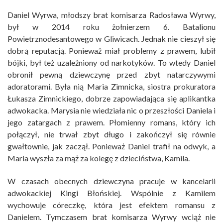
Daniel Wyrwa, młodszy brat komisarza Radosława Wyrwy,
był w 2014 roku żołnierzem 6. Batalionu
Powietrznodesantowego w Gliwicach. Jednak nie cieszył się
dobrą reputacją. Ponieważ miał problemy z prawem, lubił
bójki, był też uzależniony od narkotyków. To wtedy Daniel
obronił pewną dziewczynę przed zbyt natarczywymi
adoratorami. Była nią Maria Zimnicka, siostra prokuratora
Łukasza Zimnickiego, dobrze zapowiadająca się aplikantka
adwokacka. Marysia nie wiedziała nic o przeszłości Daniela i
jego zatargach z prawem. Płomienny romans, który ich
połączył, nie trwał zbyt długo i zakończył się równie
gwałtownie, jak zaczął. Ponieważ Daniel trafił na odwyk, a
Maria wyszła za mąż za kolegę z dzieciństwa, Kamila.
W czasach obecnych dziewczyna pracuje w kancelarii
adwokackiej Kingi Błońskiej. Wspólnie z Kamilem
wychowuje córeczkę, która jest efektem romansu z
Danielem. Tymczasem brat komisarza Wyrwy wciąż nie