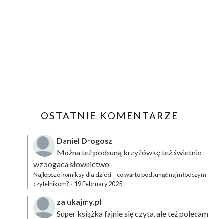
OSTATNIE KOMENTARZE
Daniel Drogosz
Można też podsuną
krzyżówkę
też świetnie
wzbogaca słownictwo
Najlepsze komiksy dla dzieci – co warto podsunąć najmłodszym
czytelnikom?
·
19 February 2025
zalukajmy.pl
Super książka fajnie się czyta, ale też polecam