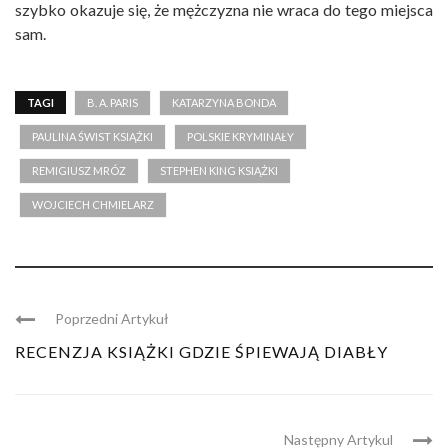
szybko okazuje się, że mężczyzna nie wraca do tego miejsca
sam.
TAGI
B. A. PARIS
KATARZYNA BONDA
PAULINA ŚWIST KSIĄŻKI
POLSKIE KRYMINAŁY
REMIGIUSZ MRÓZ
STEPHEN KING KSIĄŻKI
WOJCIECH CHMIELARZ
Poprzedni Artykuł
RECENZJA KSIĄŻKI GDZIE ŚPIEWAJĄ DIABŁY
Następny Artykul