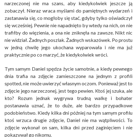
narzeczonej nie ma szans, aby kiedykolwiek jeszcze ją
zobaczył. Nieraz wraca myślami do pamiętnych wydarzeń i
zastanawia się, co mogłoby się stać, gdyby tylko oświadczył
się wcześniej. Pewnie nie napadnięto by wtedy na nich, on nie
trafiłby do więzienia, a ona nie zniknęła na zawsze. Nikt nic
nie widział. Żadnych poszlak. Żadnych wskazówek. Po prostu
w jedną chwilę jego ukochana wyparowała i nie ma już
praktycznie po co marzyć, że kiedykolwiek wróci.
Tym samym Daniel spędza życie samotnie, a kiedy pewnego
dnia trafia na zdjęcie zamieszczone na jednym z profili
spotted, nie może uwierzyć własnym oczom. Ponieważ jest to
zdjęcie jego narzeczonej, jest tego pewien. Ktoś jej szuka, ale
kto? Rozum jednak wygrywa trudną walkę i bohater
postanawia uznać, że to duże, ale bardzo przypadkowe
podobieństwo. Kiedy kilka dni później na tym samym profilu
ktoś wrzuca drugie zdjęcie, Daniel nie ma wątpliwości. To
zdjęcie wykonał on sam, kilka dni przed zaginięciem i nie
pokazywał go nikomu.