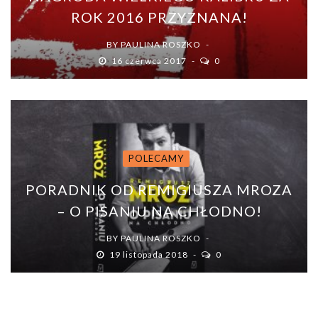
ROK 2016 PRZYZNANA!
BY
PAULINA ROSZKO
16 czerwca 2017
0
POLECAMY
PORADNIK OD REMIGIUSZA MROZA
– O PISANIU NA CHŁODNO!
BY
PAULINA ROSZKO
19 listopada 2018
0