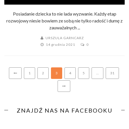
Posiadanie dziecka to nie lada wyzwanie. Każdy etap
rozwojowy niesie bowiem ze sobą nie tylko radość i dumę z
zauważalnych ...
URSZULA GARNCARZ
14 grudnia 2021
0
1
2
3
4
5
…
31
ZNAJDŹ NAS NA FACEBOOKU