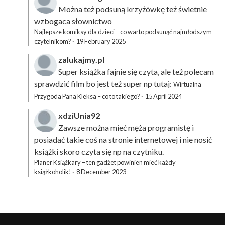
Można też podsuną
krzyżówkę
też świetnie
wzbogaca słownictwo
Najlepsze komiksy dla dzieci – co warto podsunąć najmłodszym
czytelnikom?
·
19 February 2025
zalukajmy.pl
Super książka fajnie się czyta, ale też polecam
sprawdzić film bo jest też super np tutaj:
Wirtualna
Przygoda Pana Kleksa – co to takiego?
·
15 April 2024
xdziUnia92
Zawsze można mieć męża programistę i
posiadać takie coś na stronie internetowej i nie nosić
książki skoro czyta się np na czytniku.
Planer Książkary – ten gadżet powinien mieć każdy
książkoholik!
·
8 December 2023