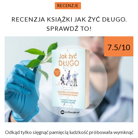
RECENZJE
RECENZJA KSIĄŻKI JAK ŻYĆ DŁUGO.
SPRAWDŹ TO!
7.5/10
Odkąd tylko sięgnąć pamięcią ludzkość próbowała wymknąć