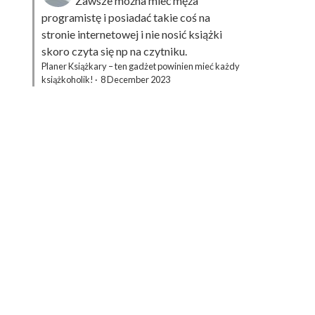
Zawsze można mieć męża
programistę i posiadać takie coś na
stronie internetowej i nie nosić książki
skoro czyta się np na czytniku.
Planer Książkary – ten gadżet powinien mieć każdy
książkoholik!
·
8 December 2023