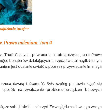
najdziecie tutaj>>
w. Prawo milenium. Tom 4
ów, Trudi Canavan, powraca z ostatnią częścią serii
Prawo
jce bohaterów działających na rzecz świata magii. Jednym
zadaniem jest ocalanie światów poprzez przywracanie im magii
orzuca dawną tożsamość. Były szpieg postawia zająć się
ć sposób na zwalczenie problemu urządzeń bojowych
 się ze sobą boleśnie zderzyć. Ze względu na dawnego wroga