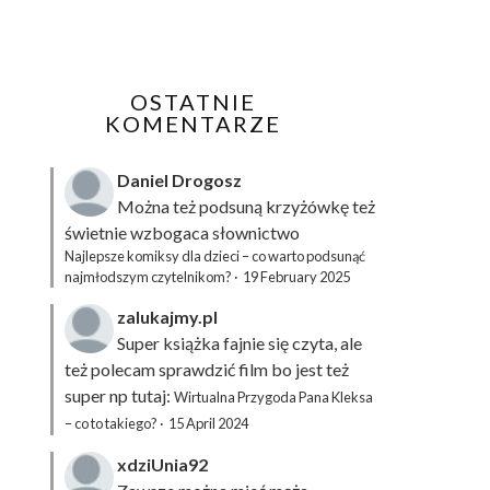
OSTATNIE
KOMENTARZE
Daniel Drogosz
Można też podsuną
krzyżówkę
też
świetnie wzbogaca słownictwo
Najlepsze komiksy dla dzieci – co warto podsunąć
najmłodszym czytelnikom?
·
19 February 2025
zalukajmy.pl
Super książka fajnie się czyta, ale
też polecam sprawdzić film bo jest też
super np tutaj:
Wirtualna Przygoda Pana Kleksa
– co to takiego?
·
15 April 2024
xdziUnia92