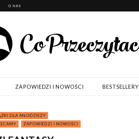
T
O NAS
ZAPOWIEDZI I NOWOŚCI
BESTSELLERY
ĄŻKI DLA MŁODZIEŻY
LECAMY
ZAPOWIEDZI I NOWOŚCI