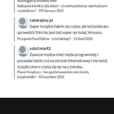
wzbogaca słownictwo
Najlepsze komiksy dla dzieci – co warto podsunąć najmłodszym
czytelnikom?
·
19 February 2025
zalukajmy.pl
Super książka fajnie się czyta, ale też polecam
sprawdzić film bo jest też super np tutaj:
Wirtualna
Przygoda Pana Kleksa – co to takiego?
·
15 April 2024
xdziUnia92
Zawsze można mieć męża programistę i
posiadać takie coś na stronie internetowej i nie nosić
książki skoro czyta się np na czytniku.
Planer Książkary – ten gadżet powinien mieć każdy
książkoholik!
·
8 December 2023