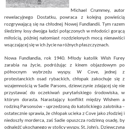
Michael Crummey, autor
rewelacyjnego Dostatku, powraca z kolejną powieścią
rozgrywającą się na chłodnej Nowej Fundlandii. Tym razem
śledzimy losy dwojga ludzi połączonych w młodości gorącą
miłością, później natomiast rozdzielonych mocą nienawiści
wsączającej się w ich życie na różnych płaszczyznach.
Nowa Fundlandia, rok 1940. Młody katolik Wish Furey
zarabia na życie, podróżując z kinem objazdowym po
północnym wybrzeżu wyspy. W Cove, jednej z
protestanckich osad rybackich, chłopak zakochuje się z
wzajemnością w Sadie Parsons, dziewczynie zdającej się nie
przystawać do oczekiwań purytańskiego środowiska, w
którym dorasta. Narastający konflikt między Wishem a
rodziną Parsonsów – uprzedzoną do katolickiego zalotnika –
ostatecznie sprawia, że chłopak ucieka z Cove jako złodziej i
niedoszły morderca, zaś Sadie opuszcza rodzinną osadę, by
odnaleźć ukochanego w stolicy wyspy, St. John’s. Dziewczyna