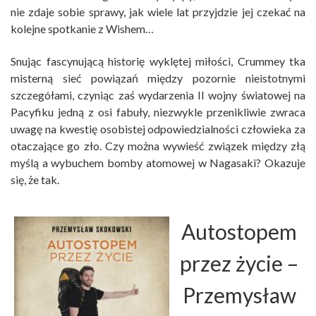
nie zdaje sobie sprawy, jak wiele lat przyjdzie jej czekać na
kolejne spotkanie z Wishem…
Snując fascynującą historię wyklętej miłości, Crummey tka
misterną sieć powiązań między pozornie nieistotnymi
szczegółami, czyniąc zaś wydarzenia II wojny światowej na
Pacyfiku jedną z osi fabuły, niezwykle przenikliwie zwraca
uwagę na kwestię osobistej odpowiedzialności człowieka za
otaczające go zło. Czy można wywieść związek między złą
myślą a wybuchem bomby atomowej w Nagasaki? Okazuje
się, że tak.
Autostopem
przez życie
–
Przemysław