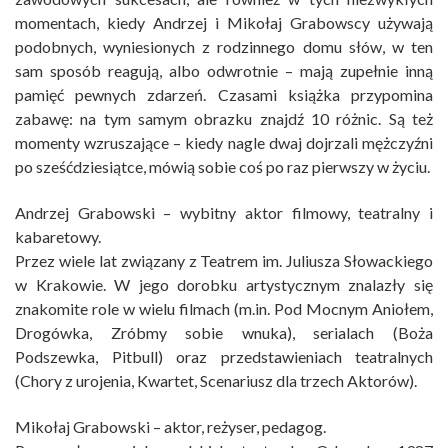
momentach, kiedy Andrzej i Mikołaj Grabowscy używają
podobnych, wyniesionych z rodzinnego domu słów, w ten
sam sposób reagują, albo odwrotnie – mają zupełnie inną
pamięć pewnych zdarzeń. Czasami książka przypomina
zabawę: na tym samym obrazku znajdź 10 różnic. Są też
momenty wzruszające – kiedy nagle dwaj dojrzali mężczyźni
po sześćdziesiątce, mówią sobie coś po raz pierwszy w życiu.
Andrzej Grabowski – wybitny aktor filmowy, teatralny i
kabaretowy.
Przez wiele lat związany z Teatrem im. Juliusza Słowackiego
w Krakowie. W jego dorobku artystycznym znalazły się
znakomite role w wielu filmach (m.in. Pod Mocnym Aniołem,
Drogówka, Zróbmy sobie wnuka), serialach (Boża
Podszewka, Pitbull) oraz przedstawieniach teatralnych
(Chory z urojenia, Kwartet, Scenariusz dla trzech Aktorów).
Mikołaj Grabowski – aktor, reżyser, pedagog.