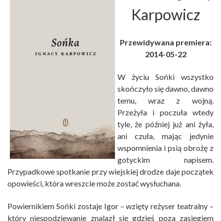
Karpowicz
Przewidywana premiera:
2014-05-22
W życiu Sońki wszystko
skończyło się dawno, dawno
temu, wraz z wojną.
Przeżyła i poczuła wtedy
tyle, że później już ani żyła,
ani czuła, mając jedynie
wspomnienia i psią obrożę z
gotyckim napisem.
Przypadkowe spotkanie przy wiejskiej drodze daje początek
opowieści, która wreszcie może zostać wysłuchana.
Powiernikiem Sońki zostaje Igor – wzięty reżyser teatralny –
który niespodziewanie znalazł się gdzieś poza zasięgiem