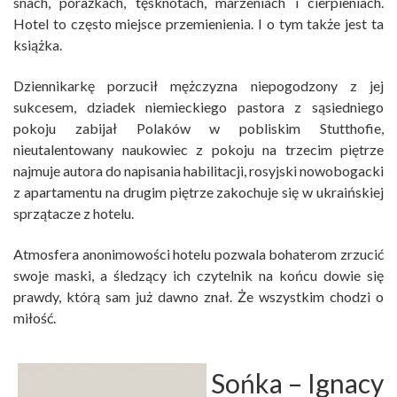
snach, porażkach, tęsknotach, marzeniach i cierpieniach.
Hotel to często miejsce przemienienia. I o tym także jest ta
książka.
Dziennikarkę porzucił mężczyzna niepogodzony z jej
sukcesem, dziadek niemieckiego pastora z sąsiedniego
pokoju zabijał Polaków w pobliskim Stutthofie,
nieutalentowany naukowiec z pokoju na trzecim piętrze
najmuje autora do napisania habilitacji, rosyjski nowobogacki
z apartamentu na drugim piętrze zakochuje się w ukraińskiej
sprzątacze z hotelu.
Atmosfera anonimowości hotelu pozwala bohaterom zrzucić
swoje maski, a śledzący ich czytelnik na końcu dowie się
prawdy, którą sam już dawno znał. Że wszystkim chodzi o
miłość.
Sońka
– Ignacy