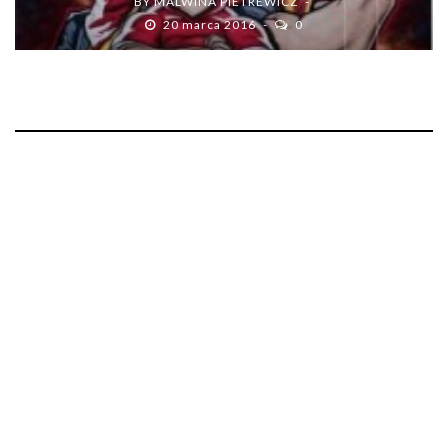
BY
MALWINA PIETREWICZ
20 marca 2016
0