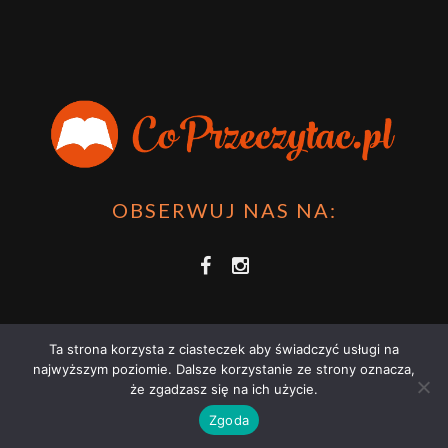
OBSERWUJ NAS NA:
Ta strona korzysta z ciasteczek aby świadczyć usługi na
najwyższym poziomie. Dalsze korzystanie ze strony oznacza,
że zgadzasz się na ich użycie.
COPRZECZYTAĆ.PL 2021 | STRONA WYKORZYSTUJE PLIKI COOKIES |
Zgoda
ZAPOZNAJ SIĘ Z
POLITYKĄ PRYWATNOŚCI