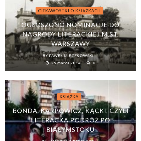
CIEKAWOSTKI O KSIĄŻKACH
OGŁOSZONO NOMINACJE DO
NAGRODY LITERACKIEJ M.ST.
WARSZAWY
BY
PAWEŁ MIECZKOWSKI
25 marca 2014
0
KSIĄŻKA
BONDA, KARPOWICZ, KĄCKI, CZYLI
LITERACKA PODRÓŻ PO
BIAŁYMSTOKU