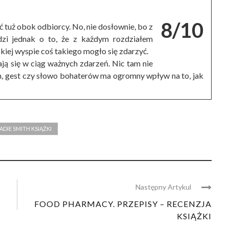
8/10
ać tuż obok odbiorcy. No, nie dosłownie, bo z
dzi jednak o to, że z każdym rozdziałem
skiej wyspie coś takiego mogło się zdarzyć.
ają się w ciąg ważnych zdarzeń. Nic tam nie
ch, gest czy słowo bohaterów ma ogromny wpływ na to, jak
ADIE SMITH KSIĄŻKI
Następny Artykul
FOOD PHARMACY. PRZEPISY – RECENZJA
KSIĄŻKI