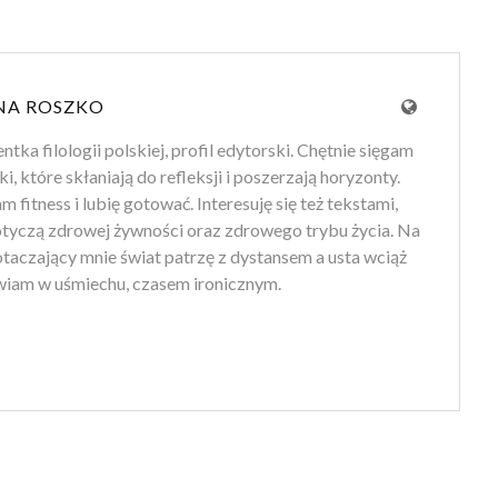
NA ROSZKO
tka filologii polskiej, profil edytorski. Chętnie sięgam
ki, które skłaniają do refleksji i poszerzają horyzonty.
 fitness i lubię gotować. Interesuję się też tekstami,
otyczą zdrowej żywności oraz zdrowego trybu życia. Na
 otaczający mnie świat patrzę z dystansem a usta wciąż
iam w uśmiechu, czasem ironicznym.