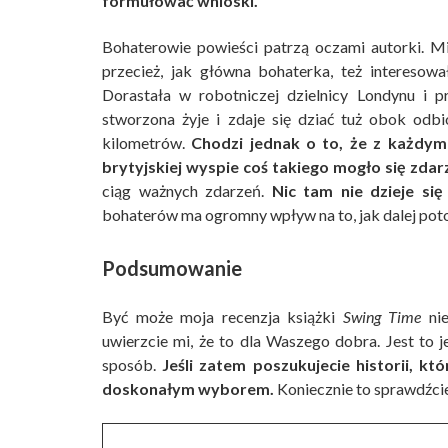
formułować wnioski.
Bohaterowie powieści patrzą oczami autorki. Mi
przecież, jak główna bohaterka, też interesow
Dorastała w robotniczej dzielnicy Londynu i p
stworzona żyje i zdaje się dziać tuż obok odbi
kilometrów.
Chodzi jednak o to, że z każdym
brytyjskiej wyspie coś takiego mogło się zdar
ciąg ważnych zdarzeń.
Nic tam nie dzieje się
bohaterów ma ogromny wpływ na to, jak dalej potoc
Podsumowanie
Być może moja recenzja książki
Swing Time
nie
uwierzcie mi, że to dla Waszego dobra. Jest to 
sposób.
Jeśli zatem poszukujecie historii, kt
doskonałym wyborem.
Koniecznie to sprawdźci