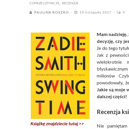
COPRZECZYTAC.PL
- RECENZJE
PAULINA ROSZKO
19 listopada 2017
0
Mam nadzieję, 
decyzję, czy j
że do tego tytu
Jak z pewnością
wielokrotnie
błyskawicznym 
milionów Czyt
powodowały, że 
Jakie są moje 
dalszej części!
Recenzja ks
Książkę znajdziecie tutaj >>
Nie pamiętam 