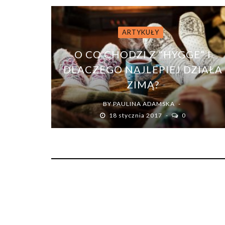
ARTYKUŁY
O CO CHODZI Z “HYGGE” I
DLACZEGO NAJLEPIEJ DZIAŁA
ZIMĄ?
BY
PAULINA ADAMSKA
18 stycznia 2017
0