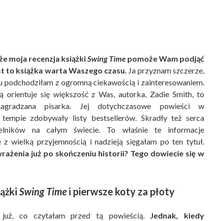
że moja recenzja książki
Swing Time
pomoże Wam podjąć
est to książka warta Waszego czasu.
Ja przyznam szczerze,
łu podchodziłam z ogromną ciekawością i zainteresowaniem.
 orientuje się większość z Was, autorka, Zadie Smith, to
 nagradzana pisarka. Jej dotychczasowe powieści w
tempie zdobywały listy bestsellerów. Skradły też serca
elników na całym świecie. To właśnie te informacje
z wielką przyjemnością i nadzieją sięgałam po ten tytuł.
wrażenia już po skończeniu historii? Tego dowiecie się w
iążki
Swing Time
i pierwsze koty za płoty
już, co czytałam przed tą powieścią.
Jednak, kiedy