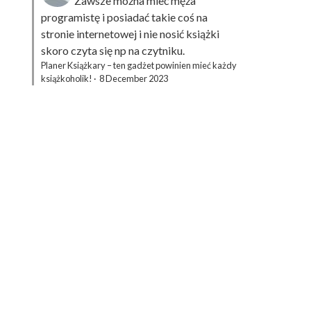
Zawsze można mieć męża
programistę i posiadać takie coś na
stronie internetowej i nie nosić książki
skoro czyta się np na czytniku.
Planer Książkary – ten gadżet powinien mieć każdy
książkoholik!
·
8 December 2023