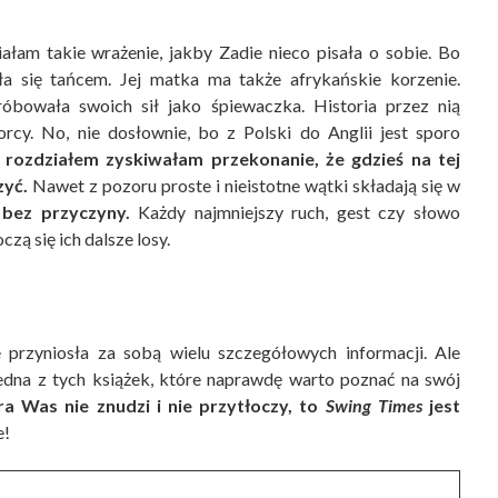
ałam takie wrażenie, jakby Zadie nieco pisała o sobie. Bo
ała się tańcem. Jej matka ma także afrykańskie korzenie.
róbowała swoich sił jako śpiewaczka. Historia przez nią
orcy. No, nie dosłownie, bo z Polski do Anglii jest sporo
 rozdziałem zyskiwałam przekonanie, że gdzieś na tej
zyć.
Nawet z pozoru proste i nieistotne wątki składają się w
 bez przyczyny.
Każdy najmniejszy ruch, gest czy słowo
zą się ich dalsze losy.
 przyniosła za sobą wielu szczegółowych informacji. Ale
jedna z tych książek, które naprawdę warto poznać na swój
óra Was nie znudzi i nie przytłoczy, to
Swing Times
jest
e!