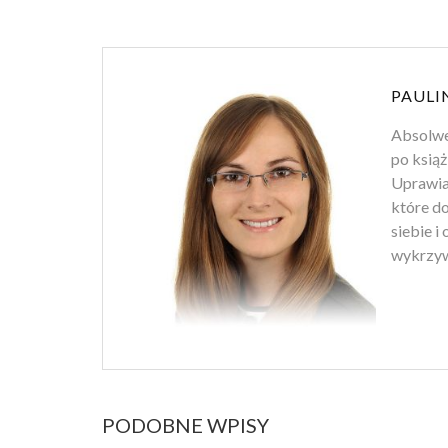
PAULI
Absolwen
po książ
Uprawiam
które d
siebie i
wykrzyw
PODOBNE WPISY