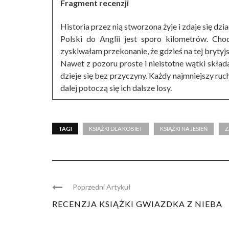
Fragment recenzji
Historia przez nią stworzona żyje i zdaje się dzi
Polski do Anglii jest sporo kilometrów. Cho
zyskiwałam przekonanie, że gdzieś na tej brytyj
Nawet z pozoru proste i nieistotne wątki skład
dzieje się bez przyczyny. Każdy najmniejszy ru
dalej potoczą się ich dalsze losy.
TAGI
KSIĄŻKI DLA KOBIET
KSIĄŻKI NA JESIEŃ
Z
Poprzedni Artykuł
RECENZJA KSIĄŻKI GWIAZDKA Z NIEBA