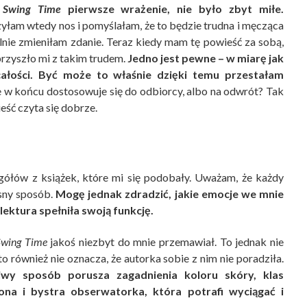
o
Swing Time
pierwsze wrażenie, nie było zbyt miłe.
zyłam wtedy nos i pomyślałam, że to będzie trudna i męcząca
alnie zmieniłam zdanie. Teraz kiedy mam tę powieść za sobą,
przyszło mi z takim trudem.
Jedno jest pewne – w miarę jak
 całości. Być może to właśnie dzięki temu przestałam
e w końcu dostosowuje się do odbiorcy, albo na odwrót? Tak
eść czyta się dobrze.
gółów z książek, które mi się podobały. Uważam, że każdy
asny sposób.
Mogę jednak zdradzić, jakie emocje we mnie
 lektura spełniła swoją funkcję.
Swing Time
jakoś niezbyt do mnie przemawiał. To jednak nie
o również nie oznacza, że autorka sobie z nim nie poradziła.
iwy sposób porusza zagadnienia koloru skóry, klas
iona i bystra obserwatorka, która potrafi wyciągać i