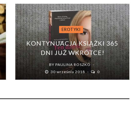
EROTYKI
KONTYNUACJA KSIĄŻKI 365
DNI JUŻ WKRÓTCE!
BY
PAULINA ROSZKO
30 września 2018
0