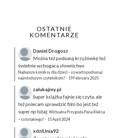
OSTATNIE
KOMENTARZE
Daniel Drogosz
Można też podsuną
krzyżówkę
też
świetnie wzbogaca słownictwo
Najlepsze komiksy dla dzieci – co warto podsunąć
najmłodszym czytelnikom?
·
19 February 2025
zalukajmy.pl
Super książka fajnie się czyta, ale
też polecam sprawdzić film bo jest też
super np tutaj:
Wirtualna Przygoda Pana Kleksa
– co to takiego?
·
15 April 2024
xdziUnia92