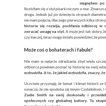
sięgnęłam p
Rozbiłam się o styl pisarki niczym o mur. Zmarszc
droga. Jednak już po dziesięciu stronach diametr
nie mam pojęcia, dlaczego pierwszych kilka stron 
historia się rozwija, pochłania odbiorcę w
zwracać uwagę na styl.
A może jest tak dobry, ż
czy inaczej, teraz mogę śmiało powiedzieć, że powi
Może coś o bohaterach i fabule?
Nie mam w naturze zdradzania zbyt wielu szcze
odbiorca powinien poznać tę historię na swój wł
wzbudziła. A to, że jakieś wzbudziła, znaczy, że
Uczciwie przyznaję, że temat i klimat historii ze
oznacza, że nie spodoba się innym Czytelnikom. I t
Zadie Smith na swój doskonały i przenikl
społecznych czy globalnej kultury. To skup