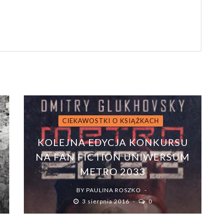
CIEKAWOSTKI O KSIĄŻKACH
M
KOLEJNA EDYCJA KONKURSU
NA FAN FICTION UNIWERSUM
METRO 2033
BY
PAULINA ROSZKO
3 sierpnia 2016
0