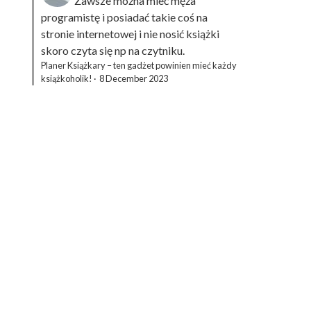
Zawsze można mieć męża
programistę i posiadać takie coś na
stronie internetowej i nie nosić książki
skoro czyta się np na czytniku.
Planer Książkary – ten gadżet powinien mieć każdy
książkoholik!
·
8 December 2023