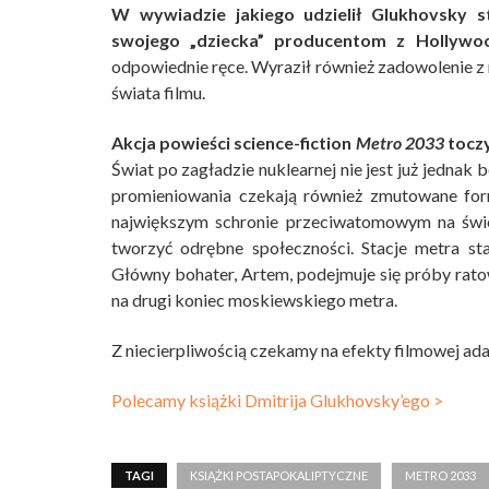
W wywiadzie jakiego udzielił Glukhovsky s
swojego „dziecka” producentom z Hollywo
odpowiednie ręce. Wyraził również zadowolenie z
świata filmu.
Akcja powieści science-fiction
Metro 2033
toczy
Świat po zagładzie nuklearnej nie jest już jedna
promieniowania czekają również zmutowane for
największym schronie przeciwatomowym na świec
tworzyć odrębne społeczności. Stacje metra st
Główny bohater, Artem, podejmuje się próby ratow
na drugi koniec moskiewskiego metra.
Z niecierpliwością czekamy na efekty filmowej ada
Polecamy książki Dmitrija Glukhovsky’ego >
TAGI
KSIĄŻKI POSTAPOKALIPTYCZNE
METRO 2033