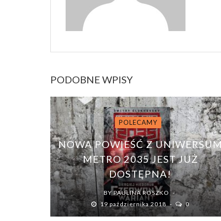
PODOBNE WPISY
POLECAMY
NOWA POWIEŚĆ Z UNIWERSU
METRO 2035 JEST JUŻ
DOSTĘPNA!
BY
PAULINA ROSZKO
19 października 2018
0