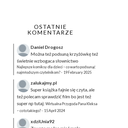
OSTATNIE
KOMENTARZE
Daniel Drogosz
Można też podsuną
krzyżówkę
też
świetnie wzbogaca słownictwo
Najlepsze komiksy dla dzieci – co warto podsunąć
najmłodszym czytelnikom?
·
19 February 2025
zalukajmy.pl
Super książka fajnie się czyta, ale
też polecam sprawdzić film bo jest też
super np tutaj:
Wirtualna Przygoda Pana Kleksa
– co to takiego?
·
15 April 2024
xdziUnia92