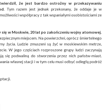
twierdził, że jest bardzo ostrożny w przekazywaniu
od
. Tym razem jest jednak przekonany, że oddaje je w
 możliwości współpracy z tak wspaniałymi osobistościami ze
 się w Moskwie, 20 lat po zakończeniu wojny atomowej.
k bezpiecznym miejscem. Na powierzchni, oprócz śmiertelnego
my życia. Ludzie zmuszeni są żyć w moskiewskim metrze,
ie. W jego częściach rozproszone grupy ludzi zaczynają
ają się podwaliną do stworzenia przez nich państw-miast.
ania własnej stacji i w tym celu musi odbyć odległą podróż
ptacji.