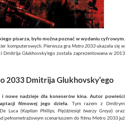
jskiego pisarza, było można poznać w wydaniu cyfrowym
.
 gier komputerowych. Pierwsza gra
Metro 2033
ukazała się w
ści Dmitrija Glukhovsky’ego została zaprezentowana w 2013
ro 2033 Dmitrija Glukhovsky’ego
 i nowe nadzieje dla koneserów kina. Autor powieści
tacji filmowej jego dzieła.
Tym razem z Dmitrym
 De Luca (
Kapitan Phillips, Pięćdziesiąt twarzy Greya
) oraz
nad pełnometrażowym scenariuszem do filmu Metro 2033 już