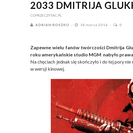
2033 DMITRIJA GLU
COPRZECZYTAC.PL
ADRIAN ROSZKO
18 marca 2016
0
Zapewne wielu fanów twórczości Dmitrija Glu
roku amerykańskie studio MGM nabyło prawa d
Na chęciach jednak się skończyło i do tej pory ni
w wersji kinowej.