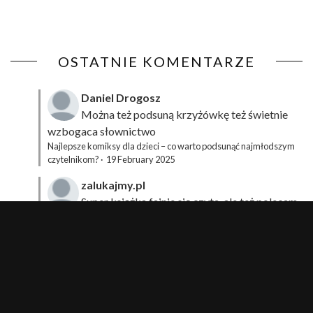
OSTATNIE KOMENTARZE
Daniel Drogosz
Można też podsuną
krzyżówkę
też świetnie
wzbogaca słownictwo
Najlepsze komiksy dla dzieci – co warto podsunąć najmłodszym
czytelnikom?
·
19 February 2025
zalukajmy.pl
Super książka fajnie się czyta, ale też polecam
sprawdzić film bo jest też super np tutaj:
Wirtualna
Przygoda Pana Kleksa – co to takiego?
·
15 April 2024
xdziUnia92
Zawsze można mieć męża programistę i
posiadać takie coś na stronie internetowej i nie nosić
książki skoro czyta się np na czytniku.