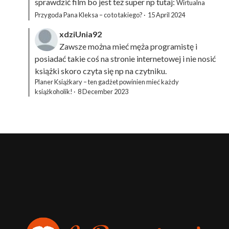
sprawdzić film bo jest też super np tutaj:
Wirtualna
Przygoda Pana Kleksa – co to takiego?
·
15 April 2024
xdziUnia92
Zawsze można mieć męża programistę i
posiadać takie coś na stronie internetowej i nie nosić
książki skoro czyta się np na czytniku.
Planer Książkary – ten gadżet powinien mieć każdy
książkoholik!
·
8 December 2023