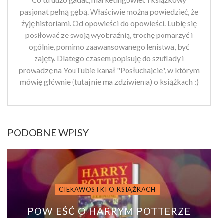
pasjonat pełną gębą. Właściwie można powiedzieć, że
żyję historiami. Od opowieści do opowieści. Lubię się
posiłować ze swoją wyobraźnią, trochę pomarzyć i
ogólnie, pomimo zaawansowanego lenistwa, być
zajęty. Dlatego czasem popisuję do szuflady i
prowadzę na YouTubie kanał "Posłuchajcie", w którym
mówię głównie (tutaj nie ma zdziwienia) o książkach :)
PODOBNE WPISY
CIEKAWOSTKI O KSIĄŻKACH
POWIEŚĆ O HARRYM POTTERZE