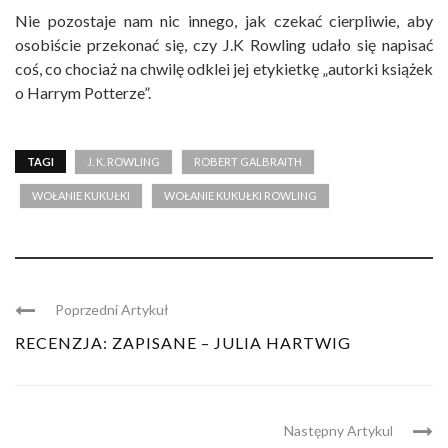
Nie pozostaje nam nic innego, jak czekać cierpliwie, aby
osobiście przekonać się, czy J.K Rowling udało się napisać
coś, co chociaż na chwilę odklei jej etykietkę „autorki książek
o Harrym Potterze”.
TAGI
J. K. ROWLING
ROBERT GALBRAITH
WOŁANIE KUKUŁKI
WOŁANIE KUKUŁKI ROWLING
Poprzedni Artykuł
RECENZJA: ZAPISANE – JULIA HARTWIG
Następny Artykul