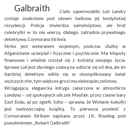
Ciało supermodelki Luli Landry
zostaje znalezione pod oknem balkonu jej londyńskiej
rezydencji. Policja stwierdza samobójstwo, ale brat
celebrytki w to nie wierzy, dlatego zatrudnia prywatnego
detektywa, Cormorana Strike’a.
Strike jest weteranem wojennym, podczas służby w
Afganistanie ucierpiał i fizycznie i psychicznie. Ma kłopoty
finansowe i właśnie rozstał się z kobietą swojego życia.
Sprawa Luli jest dla niego szansą na odbicie się od dna, ale im
bardziej detektyw wikła się w skomplikowany świat
wyższych sfer, tym większe grozi mu niebezpieczeństwo.
Wciągająca, elegancka intryga zanurzona w atmosferze
Londynu – od spokojnych uliczek Mayfair, przez ciasne bary
East Endu, aż po zgiełk Soho – sprawia, że Wołanie kukułki
jest nadzwyczajną książką. To pierwsza powieść z
Cormoranem Strikem napisana przez J.K. Rowling pod
pseudonimem „Robert Galbraith”