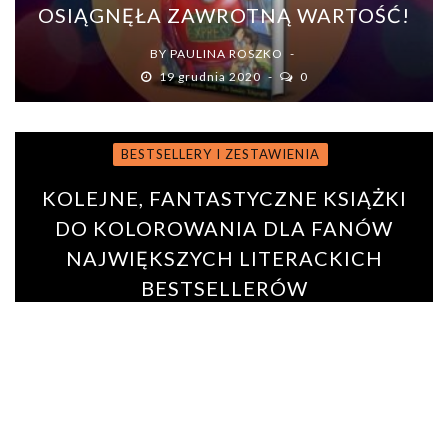
OSIĄGNĘŁA ZAWROTNĄ WARTOŚĆ!
BY
PAULINA ROSZKO
19 grudnia 2020
0
BESTSELLERY I ZESTAWIENIA
KOLEJNE, FANTASTYCZNE KSIĄŻKI
DO KOLOROWANIA DLA FANÓW
NAJWIĘKSZYCH LITERACKICH
BESTSELLERÓW
BY
PAULINA ADAMSKA
17 listopada 2016
0