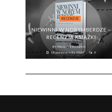
RECENZJE
NIEWINNI W NORYMBERDZE –
RECENZJA KSIĄŻKI
BY
PAULINA ROSZKO
18 października 2020
0