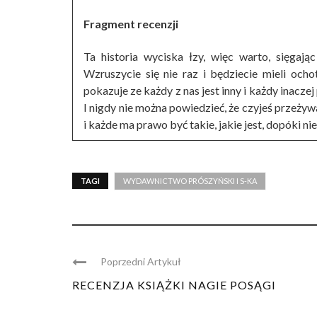
Fragment recenzji
Ta historia wyciska łzy, więc warto, sięgają
Wzruszycie się nie raz i będziecie mieli ocho
pokazuje ze każdy z nas jest inny i każdy inacze
I nigdy nie można powiedzieć, że czyjeś przeżywan
i każde ma prawo być takie, jakie jest, dopóki ni
TAGI
WYDAWNICTWO PRÓSZYŃSKI I S-KA
Poprzedni Artykuł
RECENZJA KSIĄŻKI NAGIE POSĄGI