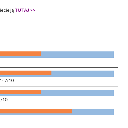
ecie ją
TUTAJ >>
? -
7/10
5/10