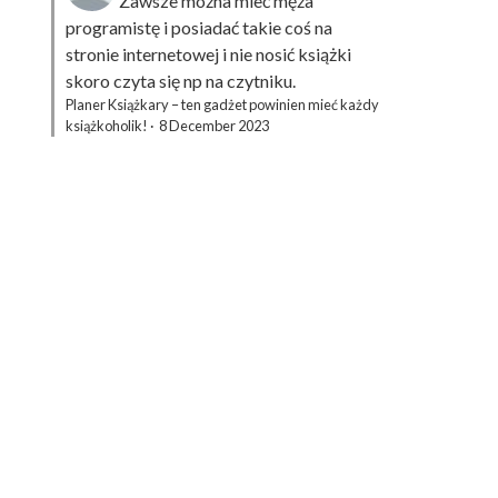
Zawsze można mieć męża
programistę i posiadać takie coś na
stronie internetowej i nie nosić książki
skoro czyta się np na czytniku.
Planer Książkary – ten gadżet powinien mieć każdy
książkoholik!
·
8 December 2023