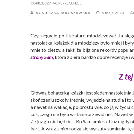
COPRZECZYTAC.PL
- RECENZJE
AGNIESZKA JAROSŁAWSKA
6 maja 2023
Czy sięgacie po literaturę młodzieżową? Ja się
nastolatką, książek dla młodzieży było mniej i był
mnie to cieszy, a fakt, że biją one rekordy popu
strony Sam
, która zbiera bardzo dobre recenzje i w
Z te
Główną bohaterką książki jest siedemnastoletnia J
skończeniu szkoły średniej wyjedzie na studia i to
a nawet na wakacje, po prostu wie, co ją w życiu c
coś, czego nie była w stanie przewidzieć. Nawet w 
Że już go nie będzie… Bo Sam umiera. I już nigdy n
kart. A wraz z nim rodzą się wyrzuty sumienia, tęs