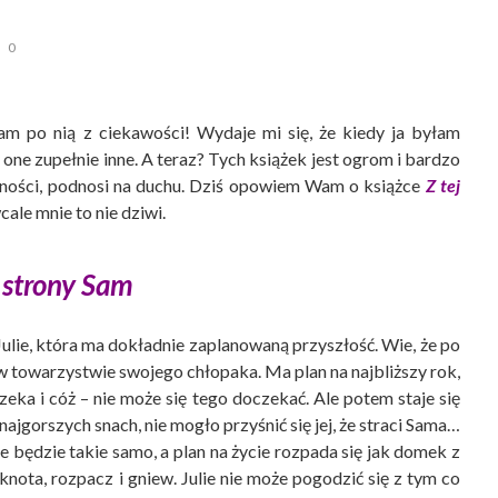
0
gam po nią z ciekawości! Wydaje mi się, że kiedy ja byłam
y one zupełnie inne. A teraz? Tych książek jest ogrom i bardzo
larności, podnosi na duchu. Dziś opowiem Wam o książce
Z tej
cale mnie to nie dziwi.
j strony Sam
ulie, która ma dokładnie zaplanowaną przyszłość. Wie, że po
 w towarzystwie swojego chłopaka. Ma plan na najbliższy rok,
zeka i cóż – nie może się tego doczekać. Ale potem staje się
najgorszych snach, nie mogło przyśnić się jej, że straci Sama…
ie będzie takie samo, a plan na życie rozpada się jak domek z
knota, rozpacz i gniew. Julie nie może pogodzić się z tym co