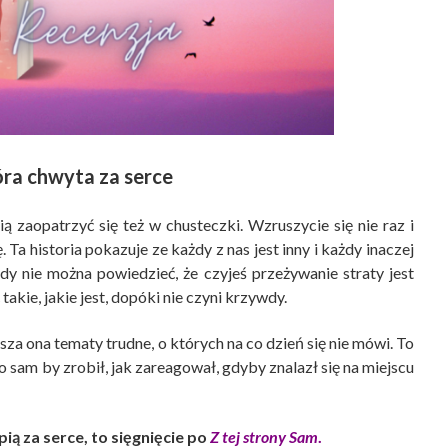
óra chwyta za serce
ią zaopatrzyć się też w chusteczki. Wzruszycie się nie raz i
 Ta historia pokazuje ze każdy z nas jest inny i każdy inaczej
gdy nie można powiedzieć, że czyjeś przeżywanie straty jest
takie, jakie jest, dopóki nie czyni krzywdy.
sza ona tematy trudne, o których na co dzień się nie mówi. To
co sam by zrobił, jak zareagował, gdyby znalazł się na miejscu
apią za serce, to sięgnięcie po
Z tej strony Sam
.