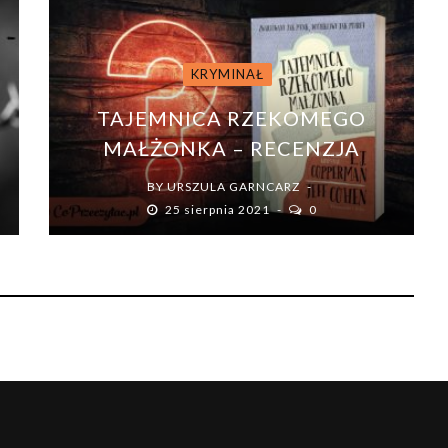
KRYMINAŁ
TAJEMNICA RZEKOMEGO
MAŁŻONKA – RECENZJA
BY
URSZULA GARNCARZ
25 sierpnia 2021
0