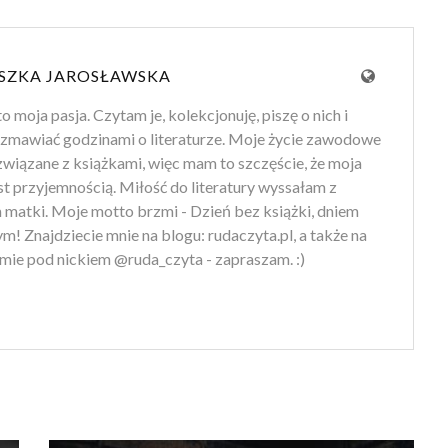
SZKA JAROSŁAWSKA
to moja pasja. Czytam je, kolekcjonuję, piszę o nich i
zmawiać godzinami o literaturze. Moje życie zawodowe
 związane z książkami, więc mam to szczęście, że moja
st przyjemnością. Miłość do literatury wyssałam z
 matki. Moje motto brzmi - Dzień bez książki, dniem
m! Znajdziecie mnie na blogu: rudaczyta.pl, a także na
mie pod nickiem @ruda_czyta - zapraszam. :)