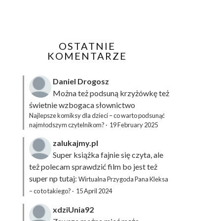
OSTATNIE
KOMENTARZE
Daniel Drogosz
Można też podsuną
krzyżówkę
też
świetnie wzbogaca słownictwo
Najlepsze komiksy dla dzieci – co warto podsunąć
najmłodszym czytelnikom?
·
19 February 2025
zalukajmy.pl
Super książka fajnie się czyta, ale
też polecam sprawdzić film bo jest też
super np tutaj:
Wirtualna Przygoda Pana Kleksa
– co to takiego?
·
15 April 2024
xdziUnia92