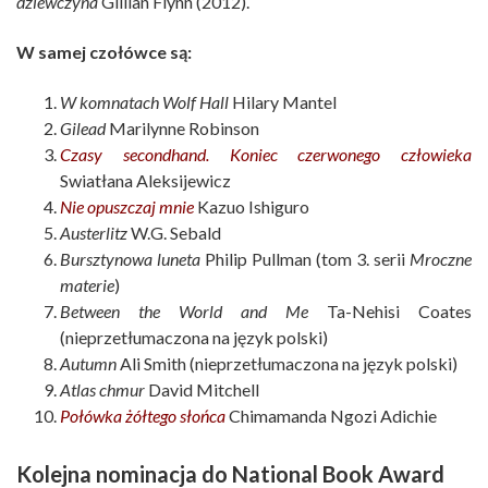
dziewczyna
Gillian Flynn (2012).
W samej czołówce są:
W komnatach Wolf Hall
Hilary Mantel
Gilead
Marilynne Robinson
Czasy secondhand. Koniec czerwonego człowieka
Swiatłana Aleksijewicz
Nie opuszczaj mnie
Kazuo Ishiguro
Austerlitz
W.G. Sebald
Bursztynowa luneta
Philip Pullman (tom 3. serii
Mroczne
materie
)
Between the World and Me
Ta-Nehisi Coates
(nieprzetłumaczona na język polski)
Autumn
Ali Smith (nieprzetłumaczona na język polski)
Atlas chmur
David Mitchell
Połówka żółtego słońca
Chimamanda Ngozi Adichie
Kolejna nominacja do National Book Award