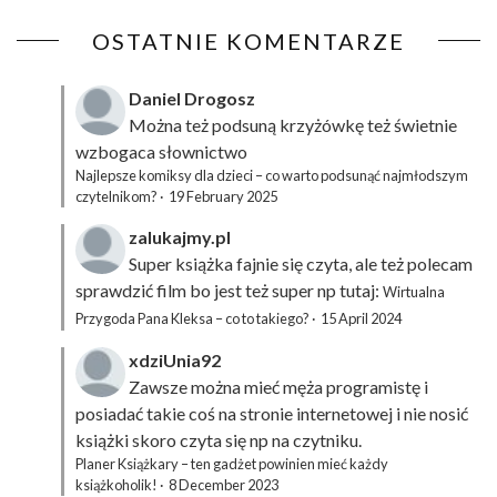
OSTATNIE KOMENTARZE
Daniel Drogosz
Można też podsuną
krzyżówkę
też świetnie
wzbogaca słownictwo
Najlepsze komiksy dla dzieci – co warto podsunąć najmłodszym
czytelnikom?
·
19 February 2025
zalukajmy.pl
Super książka fajnie się czyta, ale też polecam
sprawdzić film bo jest też super np tutaj:
Wirtualna
Przygoda Pana Kleksa – co to takiego?
·
15 April 2024
xdziUnia92
Zawsze można mieć męża programistę i
posiadać takie coś na stronie internetowej i nie nosić
książki skoro czyta się np na czytniku.
Planer Książkary – ten gadżet powinien mieć każdy
książkoholik!
·
8 December 2023