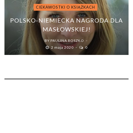
CIEKAWOSTKI O KSIĄŻKACH
POLSKO-NIEMIECKA NAGRODA DLA
MASŁOWSKIEJ!
BY
PAULINA ROSZKO
2 maja 2020
0