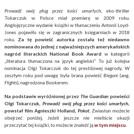
Prowadź swój pług przez kości umarłych
, eko-thriller
Tokarczuk w Polsce miał premierę w 2009 roku.
Anglojęzyczne wydanie książki w tłumaczeniu Antonii Loyd-
Jones pojawiło się w zagranicznych księgarniach w 2018
roku.
Za tę powieść autorka została też niedawno
nominowana do jednej z najważniejszych amerykańskich
nagród literackich National Book Award
w kategorii
„literatura tłumaczona na język angielski” To już kolejna
nominacja Olgi Tokarczuk do tej prestiżowej nagrody. W
zeszłym roku pod uwagę była brana powieść
Bieguni
(ang.
Flights
), nagrodzona Bookerem.
Na podstawie wyróżnionej przez
The Guardian
powieści
Olgi Tokarczuk,
Prowadź swój pług przez kości umarłych
,
powstał film Agnieszki Holland,
Pokot
. Zwiastun możecie
obejrzeć poniżej. Jeżeli jeszcze nie mieliście okazji
przeczytać tej książki, to możecie znaleźć ją
w tym miejscu
.