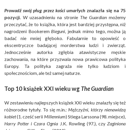
Prowadź swój pług przez kości umarłych
znalazła się na 75
pozycji.
W uzasadnieniu na stronie
The Guardian
możemy
przeczytać, że to książka, która jest bardziej przystępna, niż
nagrodzeni Bookerem
Bieguni
, jednak mimo tego, można ją
badać nie mniej głęboko. Fabularnie to opowieść o
ekscentryczce badającej morderstwa ludzi i zwierząt.
Jednocześnie autorka zgłębia atawistyczne męskie
zachowania, na które przyzwala nowa prawicowa polityka
Europy. Ta polityka zagraża nie tylko ludziom i
społecznościom, ale też samej naturze.
Top 10 książek XXI wieku wg
The Guardian
W zestawieniu najlepszych książek XXI wieku znalazły się też
różnorodne tytuły. To się m.in.:
Mężczyźni, którzy nienawidzą
kobiet
(1. cześć serii
Millennium
) Stiega Larssona (98. miejsce),
Harry Potter i Czara Ognia
J.K. Rowling (97.), czy
Zaginiona