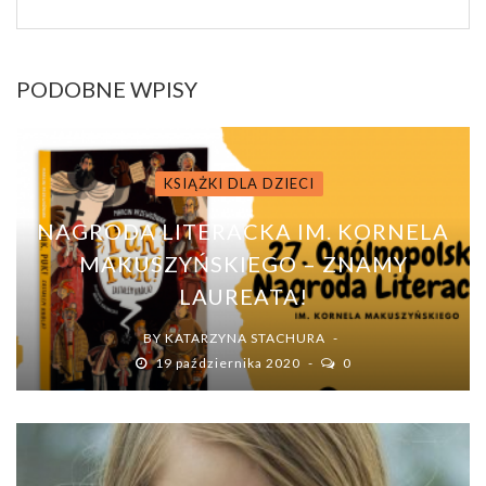
PODOBNE WPISY
KSIĄŻKI DLA DZIECI
NAGRODA LITERACKA IM. KORNELA
MAKUSZYŃSKIEGO – ZNAMY
LAUREATA!
BY
KATARZYNA STACHURA
19 października 2020
0