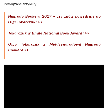
Powiązane artykuły:
Nagroda Bookera 2019 – czy znów powędruje do
Olgi Tokarczuk?
>>
Tokarczuk w finale National Book Award!
>>
Olga Tokarczuk z Międzynarodową Nagrodą
Bookera
>>