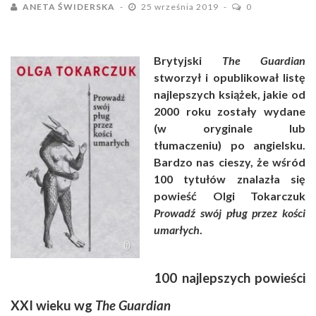
ANETA ŚWIDERSKA
25 września 2019
0
Brytyjski
The Guardian
stworzył i opublikował listę
najlepszych książek, jakie od
2000 roku zostały wydane
(w oryginale lub
tłumaczeniu) po angielsku.
Bardzo nas cieszy, że wśród
100 tytułów znalazła się
powieść Olgi Tokarczuk
Prowadź swój pług przez kości
umarłych
.
100 najlepszych powieści
XXI wieku wg
The Guardian