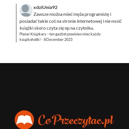
xdziUnia92
Zawsze można mieć męża programistę i
posiadać takie coś na stronie internetowej i nie nosić
książki skoro czyta się np na czytniku.
Planer Książkary – ten gadżet powinien mieć każdy
książkoholik!
·
8 December 2023