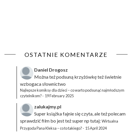
OSTATNIE KOMENTARZE
Daniel Drogosz
Można też podsuną
krzyżówkę
też świetnie
wzbogaca słownictwo
Najlepsze komiksy dla dzieci – co warto podsunąć najmłodszym
czytelnikom?
·
19 February 2025
zalukajmy.pl
Super książka fajnie się czyta, ale też polecam
sprawdzić film bo jest też super np tutaj:
Wirtualna
Przygoda Pana Kleksa – co to takiego?
·
15 April 2024