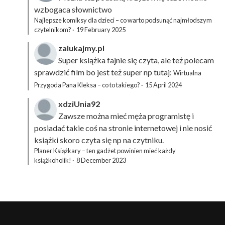
wzbogaca słownictwo
Najlepsze komiksy dla dzieci – co warto podsunąć najmłodszym
czytelnikom?
·
19 February 2025
zalukajmy.pl
Super książka fajnie się czyta, ale też polecam
sprawdzić film bo jest też super np tutaj:
Wirtualna
Przygoda Pana Kleksa – co to takiego?
·
15 April 2024
xdziUnia92
Zawsze można mieć męża programistę i
posiadać takie coś na stronie internetowej i nie nosić
książki skoro czyta się np na czytniku.
Planer Książkary – ten gadżet powinien mieć każdy
książkoholik!
·
8 December 2023