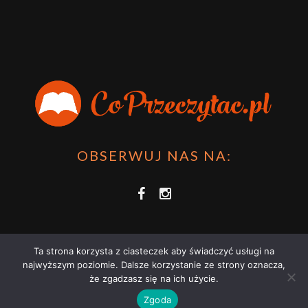
OBSERWUJ NAS NA:
Ta strona korzysta z ciasteczek aby świadczyć usługi na
najwyższym poziomie. Dalsze korzystanie ze strony oznacza,
że zgadzasz się na ich użycie.
COPRZECZYTAĆ.PL 2021 | STRONA WYKORZYSTUJE PLIKI COOKIES |
Zgoda
ZAPOZNAJ SIĘ Z
POLITYKĄ PRYWATNOŚCI