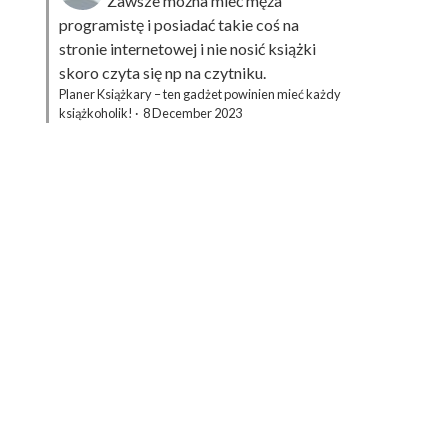
Zawsze można mieć męża
programistę i posiadać takie coś na
stronie internetowej i nie nosić książki
skoro czyta się np na czytniku.
Planer Książkary – ten gadżet powinien mieć każdy
książkoholik!
·
8 December 2023