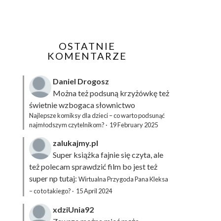
OSTATNIE
KOMENTARZE
Daniel Drogosz
Można też podsuną
krzyżówkę
też
świetnie wzbogaca słownictwo
Najlepsze komiksy dla dzieci – co warto podsunąć
najmłodszym czytelnikom?
·
19 February 2025
zalukajmy.pl
Super książka fajnie się czyta, ale
też polecam sprawdzić film bo jest też
super np tutaj:
Wirtualna Przygoda Pana Kleksa
– co to takiego?
·
15 April 2024
xdziUnia92