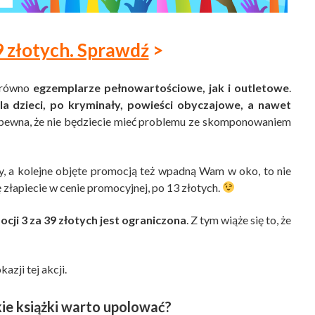
39 złotych. Sprawdź
>
arówno
egzemplarze pełnowartościowe, jak i outletowe
.
la dzieci, po kryminały, powieści obyczajowe, a nawet
em pewna, że nie będziecie mieć problemu ze skomponowaniem
uły, a kolejne objęte promocją też wpadną Wam w oko, to nie
ę złapiecie w cenie promocyjnej, po 13 złotych.
ocji 3 za 39 złotych jest ograniczona
. Z tym wiąże się to, że
azji tej akcji.
kie książki warto upolować?