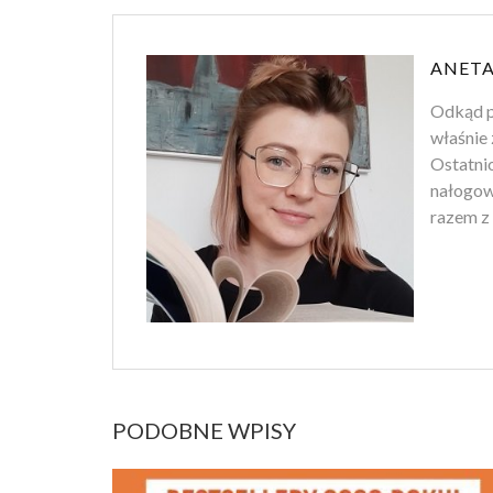
ANETA
Odkąd p
właśnie 
Ostatnio
nałogowi
razem z 
PODOBNE WPISY