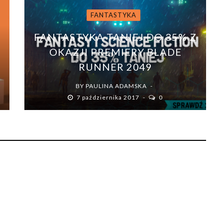
FANTASTYKA
FANTASTYKA TANIEJ DO 35% Z
0
OKAZJI PREMIERY BLADE
RUNNER 2049
BY
PAULINA ADAMSKA
7 października 2017
0