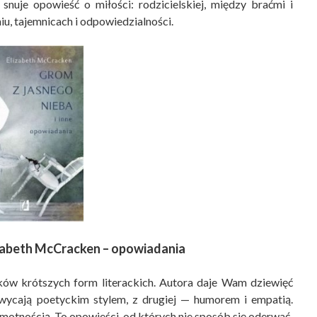
snuje opowieść o miłości: rodzicielskiej, między braćmi i
iu, tajemnicach i odpowiedzialności.
zabeth McCracken – opowiadania
ków krótszych form literackich. Autora daje Wam dziewięć
chwycają poetyckim stylem, z drugiej — humorem i empatią.
motnością. To opowieści, od których nie sposób się oderwać.