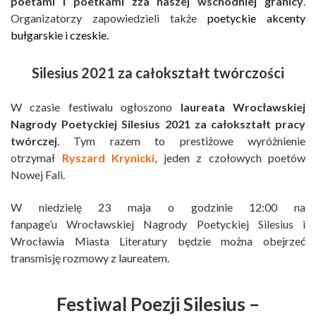
poetami i poetkami zza naszej wschodniej granicy
.
Organizatorzy zapowiedzieli także
poetyckie akcenty
bułgarskie i czeskie.
Silesius 2021 za całokształt twórczości
W czasie festiwalu ogłoszono
laureata Wrocławskiej
Nagrody Poetyckiej Silesius 2021 za całokształt pracy
twórczej
. Tym razem to prestiżowe wyróżnienie
otrzymał
Ryszard Krynicki
, jeden z czołowych poetów
Nowej Fali.
W niedzielę 23 maja o godzinie 12:00 na
fanpage’u Wrocławskiej Nagrody Poetyckiej Silesius i
Wrocławia Miasta Literatury będzie można obejrzeć
transmisję rozmowy z laureatem.
Festiwal Poezji Silesius –