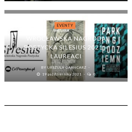
EVENTY
WROCŁAWSKA NAGRODA
POETYCKA SILESIUS 2021 –
LAUREACI
BY
URSZULA GARNCARZ
19 października 2021
0