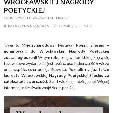
WROCŁAWSKIEJ NAGRODY
POETYCKIEJ
COPRZECZYTAC.PL
- WYDARZENIA LITERACKIE
KATARZYNA STACHURA
19 maja 2021
0
Trwa
6. Międzynarodowy Festiwal Poezji Silesius –
nominowani do Wrocławskiej Nagrody Poetyckiej
zostali ogłoszeni
! W tym roku osią, wokół której kręcą się
festiwalowe wydarzenia, jest twórczość Tadeusza Różewicza
oraz współczesna poezja litewska.
Poznaliśmy już także
laureata Wrocławskiej Nagrody Poetyckiej Silesius za
całokształt twórczości
. Sami widzicie – dzieje się! Więcej
informacji o festiwalu znajdziecie poniżej.