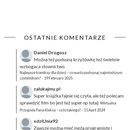
OSTATNIE KOMENTARZE
Daniel Drogosz
Można też podsuną
krzyżówkę
też świetnie
wzbogaca słownictwo
Najlepsze komiksy dla dzieci – co warto podsunąć najmłodszym
czytelnikom?
·
19 February 2025
zalukajmy.pl
Super książka fajnie się czyta, ale też polecam
sprawdzić film bo jest też super np tutaj:
Wirtualna
Przygoda Pana Kleksa – co to takiego?
·
15 April 2024
xdziUnia92
Zawsze można mieć męża programistę i