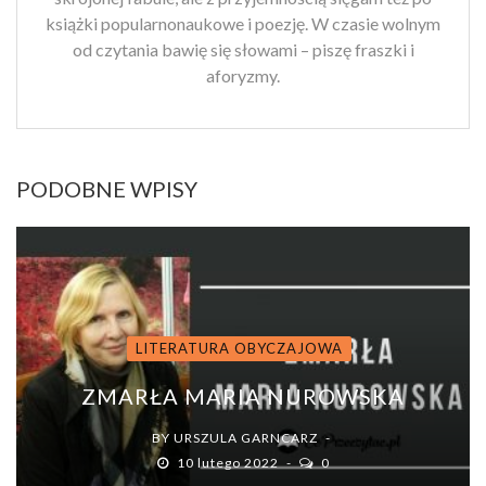
książki popularnonaukowe i poezję. W czasie wolnym
od czytania bawię się słowami – piszę fraszki i
aforyzmy.
PODOBNE WPISY
LITERATURA OBYCZAJOWA
ZMARŁA MARIA NUROWSKA
BY
URSZULA GARNCARZ
10 lutego 2022
0