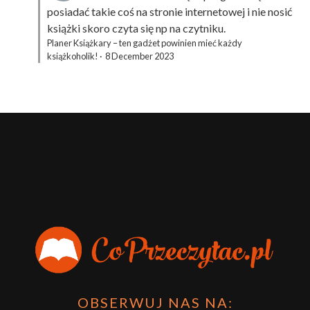
posiadać takie coś na stronie internetowej i nie nosić
książki skoro czyta się np na czytniku.
Planer Książkary – ten gadżet powinien mieć każdy
książkoholik!
·
8 December 2023
OBSERWUJ NAS NA: