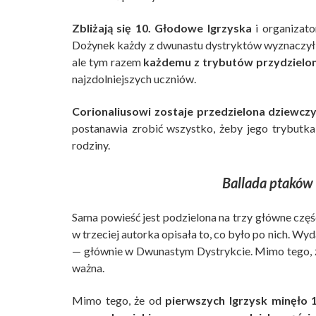
Zbliżają się 10. Głodowe Igrzyska
i organizat
Dożynek każdy z dwunastu dystryktów wyznaczył ch
ale tym razem
każdemu z trybutów przydzielon
najzdolniejszych uczniów.
Corionaliusowi zostaje przedzielona dziewcz
postanawia zrobić wszystko, żeby jego trybutka
rodziny.
Ballada ptaków 
Sama powieść jest podzielona na trzy główne częś
w trzeciej autorka opisała to, co było po nich. Wy
— głównie w Dwunastym Dystrykcie. Mimo tego, że w
ważna.
Mimo tego, że od
pierwszych Igrzysk minęło 