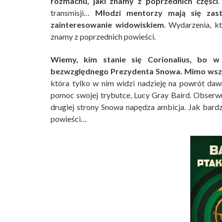
rozmachu, jaki znamy z poprzednich części
.
transmisji…
Młodzi mentorzy mają się zas
zainteresowanie widowiskiem
. Wydarzenia, k
znamy z poprzednich powieści.
Wiemy, kim stanie się Corionalius, bo w 
bezwzględnego Prezydenta Snowa. Mimo wszy
która tylko w nim widzi nadzieję na powrót dawn
pomoc swojej trybutce, Lucy Gray Baird. Obserwu
drugiej strony Snowa napędza ambicja. Jak bardz
powieści…