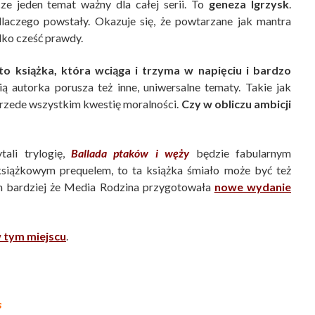
ze jeden temat ważny dla całej serii. To
geneza Igrzysk
.
laczego powstały. Okazuje się, że powtarzane jak mantra
ylko cześć prawdy.
to książka, która wciąga i trzyma w napięciu i bardzo
ą autorka porusza też inne, uniwersalne tematy. Takie jak
przede wszystkim kwestię moralności.
Czy w obliczu ambicji
li trylogię,
Ballada ptaków i węży
będzie fabularnym
 książkowym prequelem, to ta książka śmiało może być też
m bardziej że Media Rodzina przygotowała
nowe wydanie
 tym miejscu
.
s