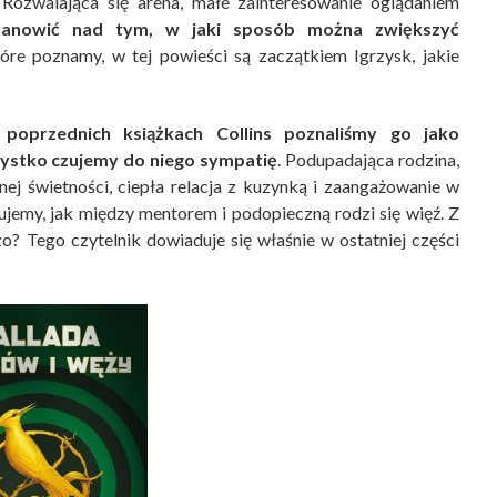
 Rozwalająca się arena, małe zainteresowanie oglądaniem
tanowić nad tym, w jaki sposób można zwiększyć
tóre poznamy, w tej powieści są zaczątkiem Igrzysk, jakie
poprzednich książkach Collins poznaliśmy go jako
stko czujemy do niego sympatię
. Podupadająca rodzina,
ej świetności, ciepła relacja z kuzynką i zaangażowanie w
jemy, jak między mentorem i podopieczną rodzi się więź. Z
o? Tego czytelnik dowiaduje się właśnie w ostatniej części