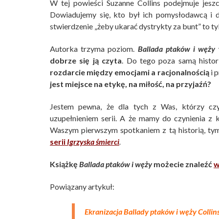
W tej powieści Suzanne Collins podejmuje jeszc
Dowiadujemy się, kto był ich pomysłodawcą i d
stwierdzenie „żeby ukarać dystrykty za bunt” to t
Autorka trzyma poziom.
Ballada ptaków i węży
dobrze się ją czyta
. Do tego poza samą histori
rozdarcie między emocjami a racjonalnością
i 
jest miejsce na etykę, na miłość, na przyjaźń?
Jestem pewna, że dla tych z Was, którzy czyta
uzupełnieniem serii. A że mamy do czynienia z
Waszym pierwszym spotkaniem z tą historią, ty
serii
Igrzyska śmierci
.
Książkę
Ballada ptaków i węży
możecie znaleźć
w
Powiązany artykuł:
Ekranizacja Ballady ptaków i węży Collin