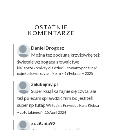
OSTATNIE
KOMENTARZE
Daniel Drogosz
Można też podsuną
krzyżówkę
też
świetnie wzbogaca słownictwo
Najlepsze komiksy dla dzieci – co warto podsunąć
najmłodszym czytelnikom?
·
19 February 2025
zalukajmy.pl
Super książka fajnie się czyta, ale
też polecam sprawdzić film bo jest też
super np tutaj:
Wirtualna Przygoda Pana Kleksa
– co to takiego?
·
15 April 2024
xdziUnia92