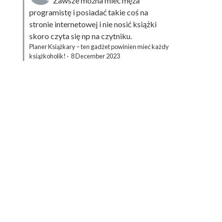
Zawsze można mieć męża
programistę i posiadać takie coś na
stronie internetowej i nie nosić książki
skoro czyta się np na czytniku.
Planer Książkary – ten gadżet powinien mieć każdy
książkoholik!
·
8 December 2023