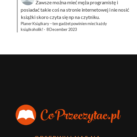
Zawsze można mieć męża programistę i
posiadać takie coś na stronie internetowej i nie nosić
książki skoro czyta się np na czytniku.
Planer Książkary – ten gadżet powinien mieć każdy
książkoholik!
·
8 December 2023