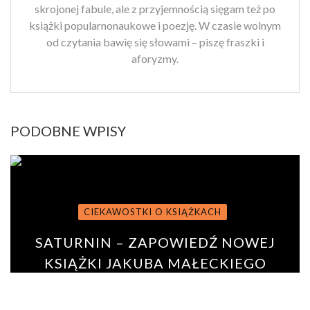
skrojonej fabule, ale z przyjemnością sięgam też po
książki popularnonaukowe i poezję. W czasie wolnym
od czytania bawię się słowami – piszę fraszki i
aforyzmy.
PODOBNE WPISY
CIEKAWOSTKI O KSIĄŻKACH
SATURNIN – ZAPOWIEDŹ NOWEJ
KSIĄŻKI JAKUBA MAŁECKIEGO
BY
URSZULA GARNCARZ
16 września 2020
0