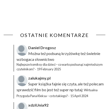
OSTATNIE KOMENTARZE
Daniel Drogosz
Można też podsuną
krzyżówkę
też świetnie
wzbogaca słownictwo
Najlepsze komiksy dla dzieci – co warto podsunąć najmłodszym
czytelnikom?
·
19 February 2025
zalukajmy.pl
Super książka fajnie się czyta, ale też polecam
sprawdzić film bo jest też super np tutaj:
Wirtualna
Przygoda Pana Kleksa – co to takiego?
·
15 April 2024
xdziUnia92