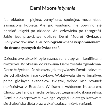
Demi Moore
Intymnie
Na okładce – piękna, zamyślona, spokojna, może nieco
zasmucona kobieta. Ale jak wiadomo, nie powinno się
oceniać książki po okładce. Ani człowieka po fotografii.
Jakie jest prawdziwe oblicze Demi Moore?
Gwiazda
Hollywood w swojej autobiografii wraca wspomnieniami
do dramatycznych doświadczeń
.
Dzieciństwo aktorki było naznaczone ciągłymi konfliktami
rodziców. W okresie dojrzewania Demi została zgwałcona.
Dorosłe życie także nie oszczędziło gwiazdy. Demi uzależniła
się od alkoholu i narkotyków. Wplątywała się w burzliwe,
pełne głośnych skandalów związki, wśród nich również
małżeństwa z Bruce’em Willisem i Ashtonem Kutcherem.
Choć przez fanów i media była postrzegana jako ikona seksu,
Demi nie akceptowała swojego wyglądu, dlatego katowała
się drakońską dietą oraz wykańczającymi ćwiczeniami.