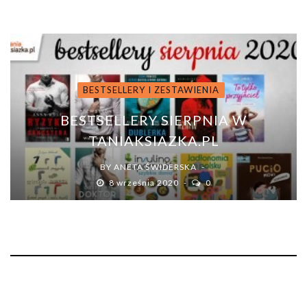
BESTSELLERY I ZESTAWIENIA
BESTSELLERY SIERPNIA W
TANIAKSIAZKA.PL
BY
ANETA ŚWIDERSKA
8 września 2020
0