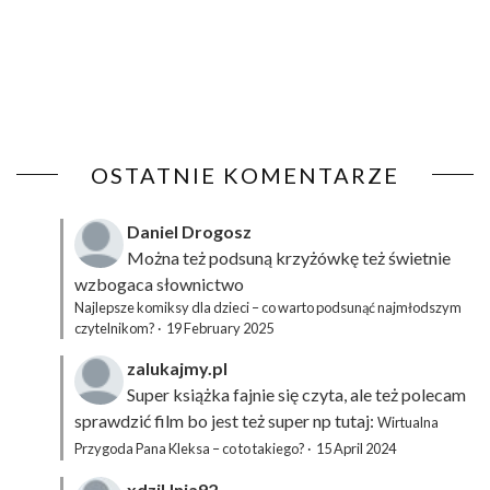
OSTATNIE KOMENTARZE
Daniel Drogosz
Można też podsuną
krzyżówkę
też świetnie
wzbogaca słownictwo
Najlepsze komiksy dla dzieci – co warto podsunąć najmłodszym
czytelnikom?
·
19 February 2025
zalukajmy.pl
Super książka fajnie się czyta, ale też polecam
sprawdzić film bo jest też super np tutaj:
Wirtualna
Przygoda Pana Kleksa – co to takiego?
·
15 April 2024
xdziUnia92