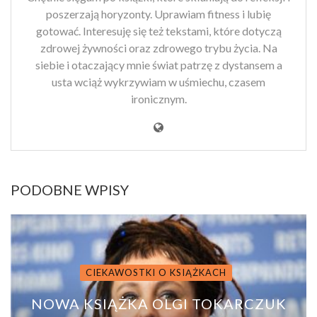
poszerzają horyzonty. Uprawiam fitness i lubię
gotować. Interesuję się też tekstami, które dotyczą
zdrowej żywności oraz zdrowego trybu życia. Na
siebie i otaczający mnie świat patrzę z dystansem a
usta wciąż wykrzywiam w uśmiechu, czasem
ironicznym.
PODOBNE WPISY
CIEKAWOSTKI O KSIĄŻKACH
NOWA KSIĄŻKA OLGI TOKARCZUK