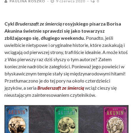
PAULINA ROSZKO
9 czerwca 2020
0
Cykl
Bruderszaft ze śmiercią
rosyjskiego pisarza Borisa
Akunina świetnie sprawdzi się jako towarzysz
zbliżającego się, długiego weekendu.
Ponadto, jeśli
uwielbicie nietypowe i oryginalne historie, które zaskakują i
wciągają od pierwszej strony, trafiliście idealnie. A może ktoś
z Was pierwszy raz dziś słyszy o tym autorze? Zatem
koniecznie nadróbcie zaległości. Ponieważ jego powieści w
błyskawicznym tempie stały się międzynarodowymi hitami!
Przetłumaczono je do tej pory na około czterdzieści
języków, a seria
Bruderszaft ze śmiercią
wciąż cieszy się
nieustającym zainteresowaniem czytelników.