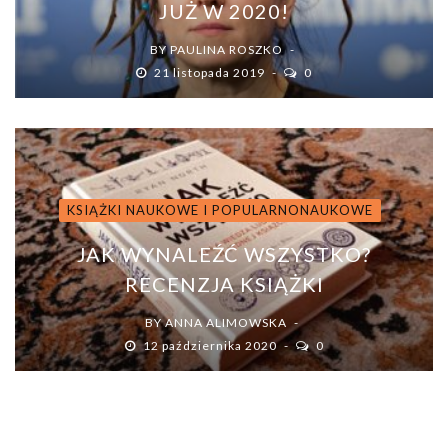
JUŻ W 2020!
BY
PAULINA ROSZKO
21 listopada 2019
0
KSIĄŻKI NAUKOWE I POPULARNONAUKOWE
JAK WYNALEŹĆ WSZYSTKO?
RECENZJA KSIĄŻKI
BY
ANNA ALIMOWSKA
12 października 2020
0