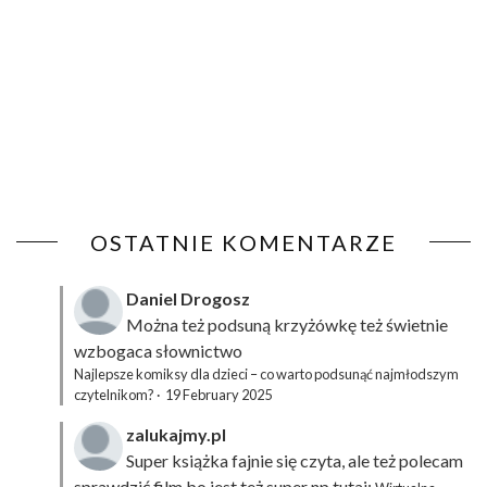
OSTATNIE KOMENTARZE
Daniel Drogosz
Można też podsuną
krzyżówkę
też świetnie
wzbogaca słownictwo
Najlepsze komiksy dla dzieci – co warto podsunąć najmłodszym
czytelnikom?
·
19 February 2025
zalukajmy.pl
Super książka fajnie się czyta, ale też polecam
sprawdzić film bo jest też super np tutaj: