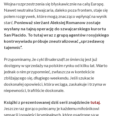
Wojna rozprzestrzenia się błyskawicznie na całą Europę.
Nawet neutralna Szwajcaria, daleko poza frontem, staje się
polem rozgrywek, które mogą znacząco wpłynąć na wynik
starć.
Ponieważ sierżant Aleksiej Romanow zostaje
wysłany na tajną operację do szwajcarskiego kurortu
San Placido. To tutaj wraz z grupą agentów rosyjskiego
kontrwywiadu próbuje zneutralizować „sprzedawcę
tajemnic”.
Przypominamy, że cykl
Bruderszaft ze śmiercią
jest już
dostępny w sprzedaży na polskim rynku od kilku lat. Warto
jednak o nim przypomnieć, zwłaszcza w kontekście
zbliżającego się, długiego weekendu. Jeśli szukacie
doskonałej opowieści, która wciąga, zaskakuje i trzyma w
niepewności, trafiliście doskonale.
Książki z prezentowanej dziś serii znajdziecie
tutaj.
Jeszcze raz gorąco polecamy je każdemu miłośnikowi
sensacji i powieści kryminalnych, które osadzone są w