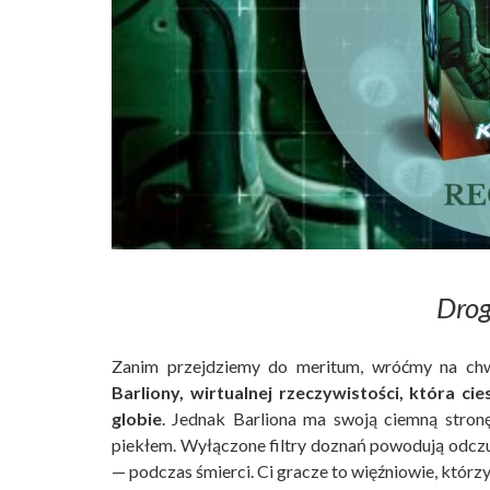
Dro
Zanim przejdziemy do meritum, wróćmy na ch
Barliony, wirtualnej rzeczywistości, która c
globie
. Jednak Barliona ma swoją ciemną stronę
piekłem. Wyłączone filtry doznań powodują odcz
— podczas śmierci. Ci gracze to więźniowie, którz