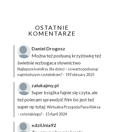
OSTATNIE
KOMENTARZE
Daniel Drogosz
Można też podsuną
krzyżówkę
też
świetnie wzbogaca słownictwo
Najlepsze komiksy dla dzieci – co warto podsunąć
najmłodszym czytelnikom?
·
19 February 2025
zalukajmy.pl
Super książka fajnie się czyta, ale
też polecam sprawdzić film bo jest też
super np tutaj:
Wirtualna Przygoda Pana Kleksa
– co to takiego?
·
15 April 2024
xdziUnia92