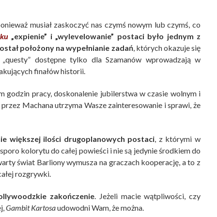
, ponieważ musiał zaskoczyć nas czymś nowym lub czymś, co
tku
„expienie” i „wylevelowanie” postaci było jednym z
został położony na wypełnianie zadań
, których okazuje się
e „questy” dostępne tylko dla Szamanów wprowadzają w
kujących finałów historii.
em godzin pracy, doskonalenie jubilerstwa w czasie wolnym i
 przez Machana utrzyma Wasze zainteresowanie i sprawi, że
e większej ilości drugoplanowych postaci
, z którymi w
poro kolorytu do całej powieści i nie są jedynie środkiem do
twarty świat Barliony wymusza na graczach kooperację, a to z
całej rozgrywki.
hollywoodzkie zakończenie
. Jeżeli macie wątpliwości, czy
j,
Gambit Kartosa
udowodni Wam, że można.