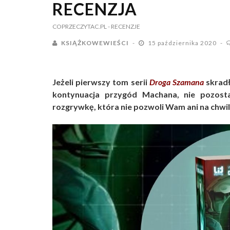
RECENZJA
COPRZECZYTAC.PL
- RECENZJE
KSIĄŻKOWEWIEŚCI
15 października 2020
Jeżeli pierwszy tom serii
Droga Szamana
skradł
kontynuacja przygód Machana, nie pozosta
rozgrywkę, która nie pozwoli Wam ani na chwil