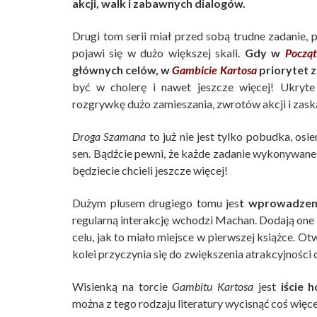
akcji, walk i zabawnych dialogów.
Drugi tom serii miał przed sobą trudne zadanie
pojawi się w dużo większej skali.
Gdy w
Począ
głównych celów, w
Gambicie Kartosa
priorytet 
być w cholerę i nawet jeszcze więcej! Ukryt
rozgrywkę dużo zamieszania, zwrotów akcji i zaska
Droga Szamana
to już nie jest tylko pobudka, osi
sen. Bądźcie pewni, że każde zadanie wykonywane
będziecie chcieli jeszcze więcej!
Dużym plusem drugiego tomu jes
t wprowadzeni
regularną interakcję wchodzi Machan. Dodają one s
celu, jak to miało miejsce w pierwszej książce. O
kolei przyczynia się do zwiększenia atrakcyjności 
Wisienką na torcie
Gambitu Kartosa
jest
iście 
można z tego rodzaju literatury wycisnąć coś więce