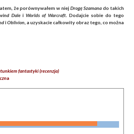
e zatem, że porównywałem w niej
Drogę Szamana
do takich
wind Dale
i
Worlds of Warcraft
. Dodajcie sobie do tego
nd
i
Oblivion
, a uzyskacie całkowity obraz tego, co można
unkiem fantastyki (recenzja)
iczn
a