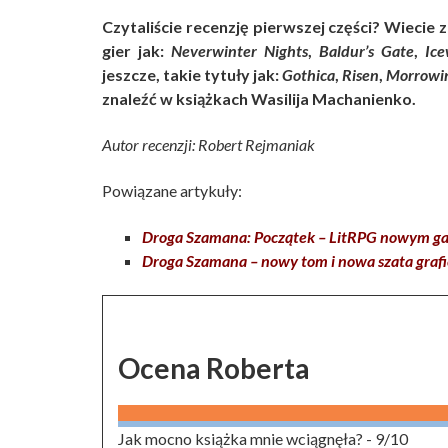
Czytaliście recenzję pierwszej części? Wieci
gier jak:
Neverwinter Nights
,
Baldur’s Gate
,
Ice
jeszcze, takie tytuły jak:
Gothica
,
Risen
,
Morrowi
znaleźć w książkach Wasilija Machanienko.
Autor recenzji: Robert Rejmaniak
Powiązane artykuły:
Droga Szamana: Początek – LitRPG nowym gat
Droga Szamana – nowy tom i nowa szata graf
Ocena Roberta
Jak mocno książka mnie wciągnęła? -
9/10