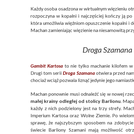
Każdy osoba osadzona w wirtualnym więzieniu otr
rozpoczyna w kopalni i najczęściej kończy ją po ki
która umożliwia więźniom opuszczenie kopalni i do
Machan zamieniając więzienie na niesamowitą prz
Droga Szamana 
Gambit Kartosa
to nie tylko machanie kilofem w 
Drugi tom serii
Droga Szamana
otwiera przed nam
chociaż wciąż pozwala liznąć jedynie jego namiastk
Machan ponownie musi odnaleźć się w nowej rzec
małej krainy odległej od stolicy Barlionu
. Mapa
każdy z nich podzielony jest na trzy strefy. Mac
Imperium Kartosa oraz Wolne Ziemie. Po wielom
sprawę, że najszybszym sposobem na zdobycie d
świecie Barliony Szamani mają możliwość otr