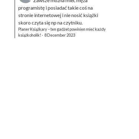
Zawsze można mieć męża
programistę i posiadać takie coś na
stronie internetowej i nie nosić książki
skoro czyta się np na czytniku.
Planer Książkary – ten gadżet powinien mieć każdy
książkoholik!
·
8 December 2023