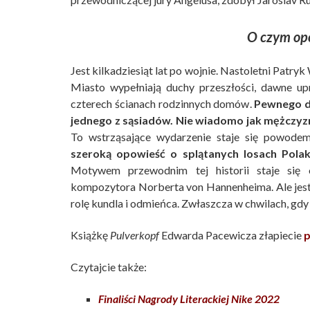
O czym op
Jest kilkadziesiąt lat po wojnie. Nastoletni Patr
Miasto wypełniają duchy przeszłości, dawne up
czterech ścianach rodzinnych domów.
Pewnego d
jednego z sąsiadów. Nie wiadomo jak mężczyzn
To wstrząsające wydarzenie staje się powode
szeroką opowieść o splątanych losach Pol
Motywem przewodnim tej historii staje się 
kompozytora Norberta von Hannenheima. Ale jest r
rolę kundla i odmieńca. Zwłaszcza w chwilach, gdy 
Książkę
Pulverkopf
Edwarda Pacewicza złapiecie
p
Czytajcie także:
Finaliści Nagrody Literackiej Nike 2022