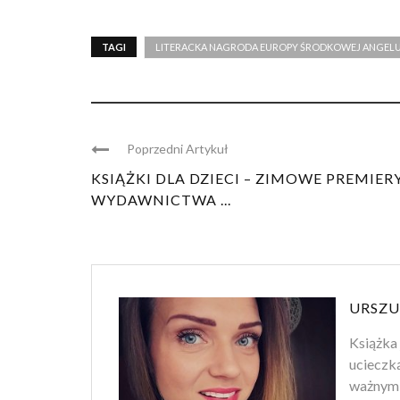
TAGI
LITERACKA NAGRODA EUROPY ŚRODKOWEJ ANGEL
Poprzedni Artykuł
KSIĄŻKI DLA DZIECI – ZIMOWE PREMIER
WYDAWNICTWA ...
URSZU
Książka 
ucieczk
ważnym 