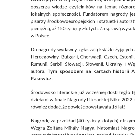
poszerza wiedzę czytelników na temat różnorod
lokalnych społeczności. Fundatorem nagrody je
pisarzy środkowoeuropejskich i statuetki autor
pieniężną, aż 150 tysięcy złotych. Za sprawą wyso
w Polsce.
Do nagrody wydawcy zgłaszają książki żyjących au
Hercegowiny, Bułgarii, Chorwacji, Czech, Estonii,
Rumunii, Serbii, Słowacji, Słowenii, Ukrainy i
autora.
Tym sposobem na kartach historii A
Pasewicz
.
Środowisko literackie już wcześniej dostrzegło t
dziełami w finale Nagrody Literackiej Nike 2022 o
również dodać, że powieść powstawała 16 lat!
Nagrodę za przekład (40 tysięcy złotych) otrzy
Węgra Zoltána Mihály Nagya. Natomiast Nagrodę 
przewodniczącej jury Angelusa, zdobył Jaroslav R