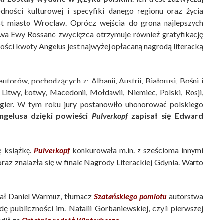
ności kulturowej i specyfiki danego regionu oraz życia
st miasto Wrocław. Oprócz wejścia do grona najlepszych
stwa Ewy Rossano zwycięzca otrzymuje również gratyfikację
kości kwoty Angelus jest najwyżej opłacaną nagrodą literacką
torów, pochodzących z: Albanii, Austrii, Białorusi, Bośni i
 Litwy, Łotwy, Macedonii, Mołdawii, Niemiec, Polski, Rosji,
 Węgier. W tym roku jury postanowiło uhonorować polskiego
ngelusa dzięki powieści
Pulverkopf
zapisał się Edward
ę książkę.
Pulverkopf
konkurowała m.in. z sześcioma innymi
raz znalazła się w finale Nagrody Literackiej Gdynia. Warto
mał Daniel Warmuz, tłumacz
Szatańskiego pomiotu
autorstwa
publiczności im. Natalii Gorbaniewskiej, czyli pierwszej
udiš za
Ostatnią podróż Winterberga
.