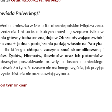
owiada Pulverkopf?
yk Werhunt mieszka w Meseritz, obecnie polskim Międzyrzecu.
rzedzenia i historie, o których mówi się szeptem tylko w
nia główny bohater znajduje w Obrze pływające zwłoki
a zmarł, jednak podejrzenia padają właśnie na Patryka.
m, dla którego
chłopak zaczyna snuć skomplikowaną i
aków, Żydów, Niemców, Sowietów oraz ich potomków.
obsesyjne poszukiwanie prawdy o losach niemieckiego
ównież o tym, że czasem nie ma innego wyjścia, jak przyjąć
życie i historia nie pozostawiają wyboru.
od tym linkiem
.