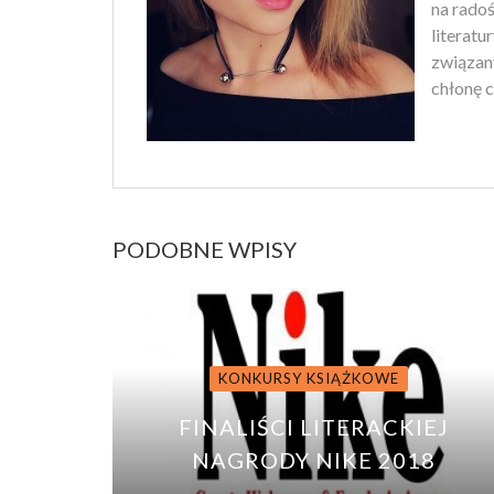
na rado
literatu
związan
chłonę c
PODOBNE WPISY
KONKURSY KSIĄŻKOWE
FINALIŚCI LITERACKIEJ
NAGRODY NIKE 2018