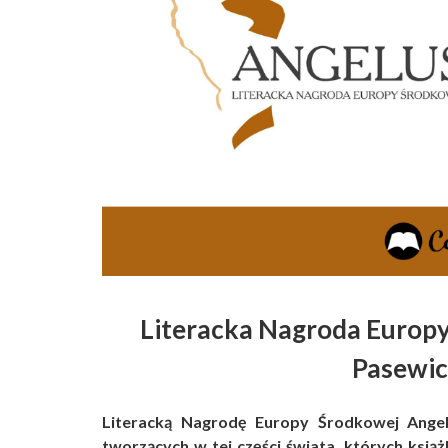
Literacka Nagroda Europ
Pasewic
Literacką Nagrodę Europy Środkowej Angel
tworzących w tej części świata, których ksią