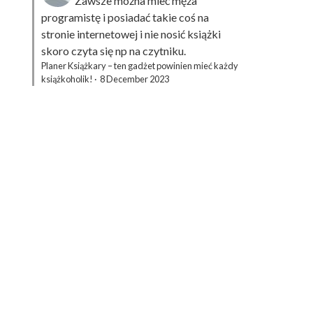
Zawsze można mieć męża
programistę i posiadać takie coś na
stronie internetowej i nie nosić książki
skoro czyta się np na czytniku.
Planer Książkary – ten gadżet powinien mieć każdy
książkoholik!
·
8 December 2023