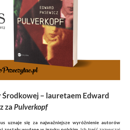
y Środkowej – lauretaem Edward
z za
Pulverkopf
us uznaje się za najważniejsze wyróżnienie autorów
żki zostały wydane w języku polskim
. Ich treść zazwyczaj