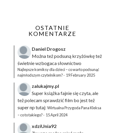
OSTATNIE
KOMENTARZE
Daniel Drogosz
Można też podsuną
krzyżówkę
też
świetnie wzbogaca słownictwo
Najlepsze komiksy dla dzieci – co warto podsunąć
najmłodszym czytelnikom?
·
19 February 2025
zalukajmy.pl
Super książka fajnie się czyta, ale
też polecam sprawdzić film bo jest też
super np tutaj:
Wirtualna Przygoda Pana Kleksa
– co to takiego?
·
15 April 2024
xdziUnia92