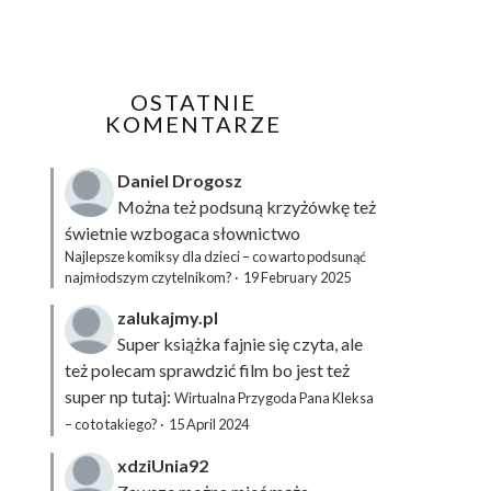
OSTATNIE
KOMENTARZE
Daniel Drogosz
Można też podsuną
krzyżówkę
też
świetnie wzbogaca słownictwo
Najlepsze komiksy dla dzieci – co warto podsunąć
najmłodszym czytelnikom?
·
19 February 2025
zalukajmy.pl
Super książka fajnie się czyta, ale
też polecam sprawdzić film bo jest też
super np tutaj:
Wirtualna Przygoda Pana Kleksa
– co to takiego?
·
15 April 2024
xdziUnia92