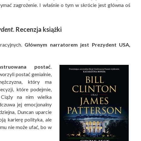
ymać zagrożenie. I właśnie o tym w skrócie jest główna oś
ydent
. Recenzja książki
racyjnych.
Głównym narratorem jest Prezydent USA,
struowana postać
.
rzyli postać genialnie,
mężczyzna, który ma
ecyzji, które podejmie,
 Ciąży na nim wielka
odczuwa jej emocjonalny
dziejna, Duncan uparcie
ją karierę polityka, ale
omu nie może ufać, bo w