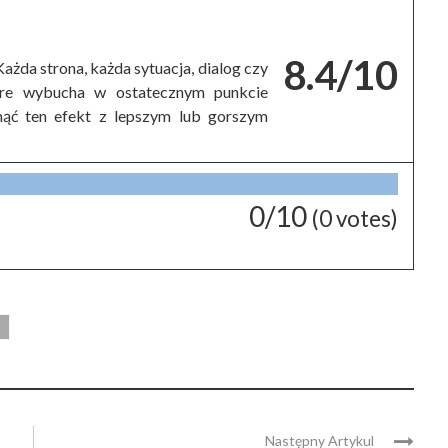
8.4/10
ażda strona, każda sytuacja, dialog czy
óre wybucha w ostatecznym punkcie
nąć ten efekt z lepszym lub gorszym
0/10
(
0
votes)
Następny Artykul