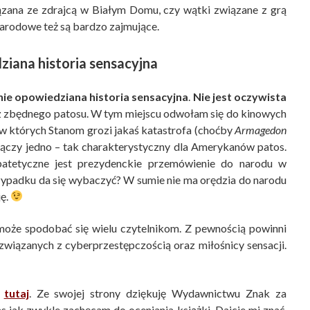
iązana ze zdrajcą w Białym Domu, czy wątki związane z grą
narodowe też są bardzo zajmujące.
ziana historia sensacyjna
nie opowiedziana historia sensacyjna
.
Nie jest oczywista
ez zbędnego patosu. W tym miejscu odwołam się do kinowych
w których Stanom grozi jakaś katastrofa (choćby
Armagedon
łączy jedno – tak charakterystyczny dla Amerykanów patos.
patetyczne jest prezydenckie przemówienie do narodu w
zypadku da się wybaczyć? W sumie nie ma orędzia do narodu
ję.
może spodobać się wielu czytelnikom. Z pewnością powinni
związanych z cyberprzestępczością oraz miłośnicy sensacji.
ć
tutaj
. Ze swojej strony dziękuję Wydawnictwu Znak za
 jak zwykle zachęcam do oceniania książki. Dajcie mi znać,