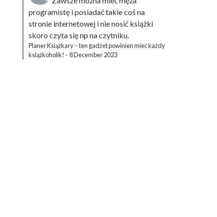
Zawsze można mieć męża
programistę i posiadać takie coś na
stronie internetowej i nie nosić książki
skoro czyta się np na czytniku.
Planer Książkary – ten gadżet powinien mieć każdy
książkoholik!
·
8 December 2023