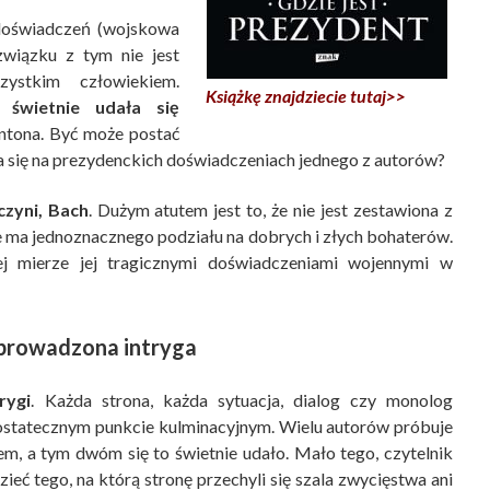
 doświadczeń (wojskowa
związku z tym nie jest
ystkim człowiekiem.
Książkę znajdziecie tutaj>>
 świetnie udała się
intona. Być może postać
a się na prezydenckich doświadczeniach jednego z autorów?
czyni, Bach
. Dużym atutem jest to, że nie jest zestawiona z
 ma jednoznacznego podziału na dobrych i złych bohaterów.
j mierze jej tragicznymi doświadczeniami wojennymi w
prowadzona intryga
rygi
. Każda strona, każda sytuacja, dialog czy monolog
ostatecznym punkcie kulminacyjnym. Wielu autorów próbuje
em, a tym dwóm się to świetnie udało. Mało tego, czytelnik
ieć tego, na którą stronę przechyli się szala zwycięstwa ani