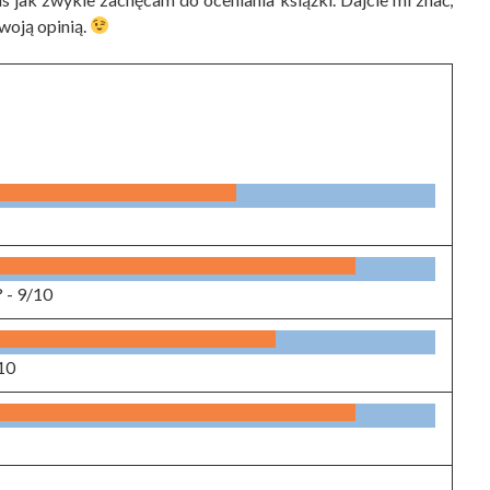
swoją opinią.
? -
9/10
10