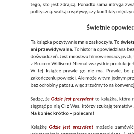
tego, kto jest zdrajcą. Ponadto sama intryga zw
polityczną: walką o wpływy, czy konflikty między
Świetnie opowied
Ta książka pozytywnie mnie zaskoczyła.
To świet
ani przewidywalna
. To historia opowiedziana b
doświadczeń. Jest mnóstwo filmów sensacyjnych, 
z Brucem Willisem) Niemal wszystkie produkcje 
W tej książce prawie go nie ma. Prawie, bo 
zakończeniu powieści. Ale może w tym jednym pr
bez odrobiny patosu, więc zrzućmy to na konwenc
Sądzę, że
Gdzie jest prezydent
to książka, która 
sięgnąć po nią Ci z Was, którzy szukają tematów 
Na koniec krótko – polecam!
Książkę
Gdzie jest prezydent
możecie zamówi
udostępnienie egzemplarza recenzenckiego. A Was