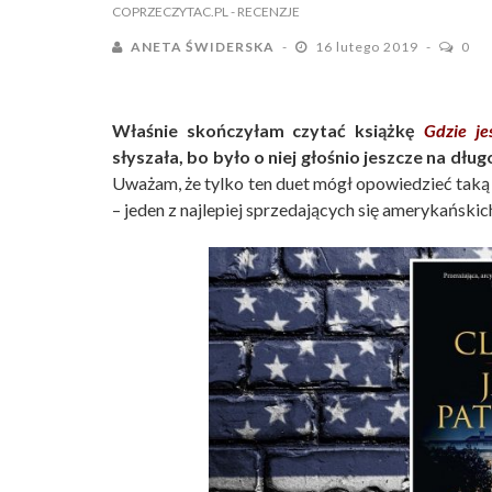
COPRZECZYTAC.PL
- RECENZJE
ANETA ŚWIDERSKA
16 lutego 2019
0
Właśnie skończyłam czytać książkę
Gdzie je
słyszała, bo było o niej głośnio jeszcze na dłu
Uważam, że tylko ten duet mógł opowiedzieć taką h
– jeden z najlepiej sprzedających się amerykańskic