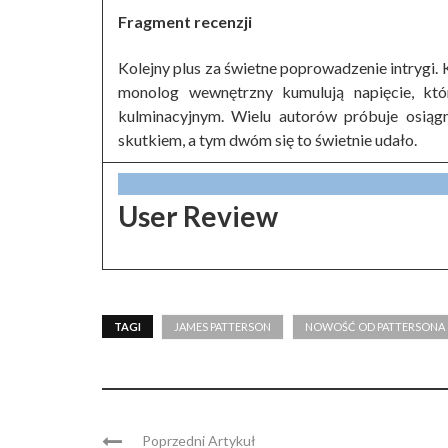
Fragment recenzji
Kolejny plus za świetne poprowadzenie intrygi. K
monolog wewnętrzny kumulują napięcie, kt
kulminacyjnym. Wielu autorów próbuje osiąg
skutkiem, a tym dwóm się to świetnie udało.
User Review
TAGI
JAMES PATTERSON
NOWOŚĆ OD PATTERSONA
Poprzedni Artykuł