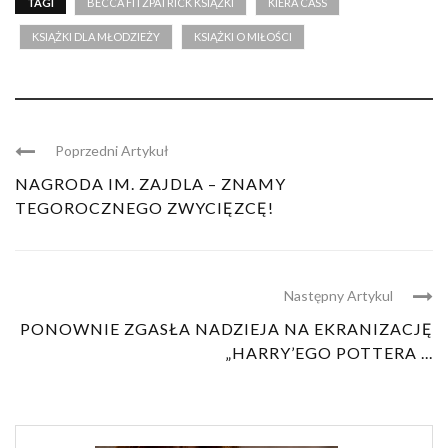
TAGI
BECCA FITZPATRICK KSIĄŻKI
KIERA CASS
KSIĄŻKI DLA MŁODZIEŻY
KSIĄŻKI O MIŁOŚCI
Poprzedni Artykuł
NAGRODA IM. ZAJDLA – ZNAMY
TEGOROCZNEGO ZWYCIĘZCĘ!
Następny Artykul
PONOWNIE ZGASŁA NADZIEJA NA EKRANIZACJĘ
„HARRY’EGO POTTERA ...