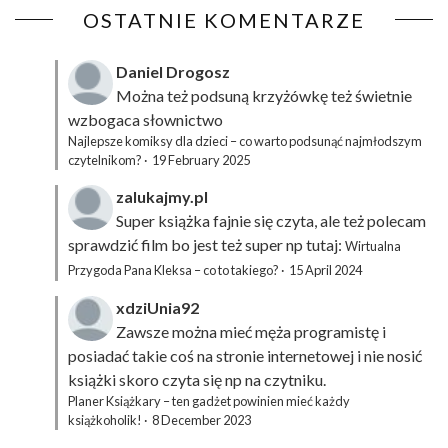
OSTATNIE KOMENTARZE
Daniel Drogosz
Można też podsuną
krzyżówkę
też świetnie
wzbogaca słownictwo
Najlepsze komiksy dla dzieci – co warto podsunąć najmłodszym
czytelnikom?
·
19 February 2025
zalukajmy.pl
Super książka fajnie się czyta, ale też polecam
sprawdzić film bo jest też super np tutaj:
Wirtualna
Przygoda Pana Kleksa – co to takiego?
·
15 April 2024
xdziUnia92
Zawsze można mieć męża programistę i
posiadać takie coś na stronie internetowej i nie nosić
książki skoro czyta się np na czytniku.
Planer Książkary – ten gadżet powinien mieć każdy
książkoholik!
·
8 December 2023