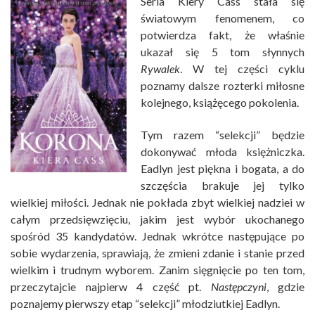
Seria Kiery Cass stała się
światowym fenomenem, co
potwierdza fakt, że właśnie
ukazał się 5 tom słynnych
Rywalek
. W tej części cyklu
poznamy dalsze rozterki miłosne
kolejnego, książęcego pokolenia.
Tym razem “selekcji” będzie
dokonywać młoda księżniczka.
Eadlyn jest piękna i bogata, a do
szczęścia brakuje jej tylko
wielkiej miłości. Jednak nie pokłada zbyt wielkiej nadziei w
całym przedsięwzięciu, jakim jest wybór ukochanego
spośród 35 kandydatów. Jednak wkrótce następujące po
sobie wydarzenia, sprawiają, że zmieni zdanie i stanie przed
wielkim i trudnym wyborem. Zanim sięgnięcie po ten tom,
przeczytajcie najpierw 4 część pt.
Następczyni
, gdzie
poznajemy pierwszy etap “selekcji” młodziutkiej Eadlyn.