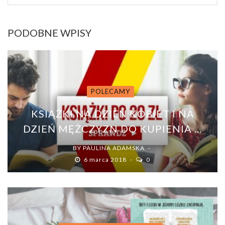
PODOBNE WPISY
POLECAMY
KSIĄŻKI NA DZIEŃ KOBIET I NA
DZIEŃ MĘŻCZYZN DO KUPIENIA ...
BY
PAULINA ADAMSKA
6 marca 2018
0