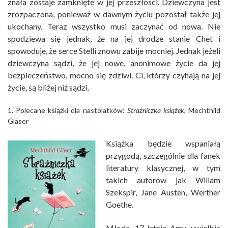
znała zostaje zamknięte w jej przeszłości. Dziewczyna jest
zrozpaczona, ponieważ w dawnym życiu pozostał także jej
ukochany. Teraz wszystko musi zaczynać od nowa. Nie
spodziewa się jednak, że na jej drodze stanie Chet i
spowoduje, że serce Stelli znowu zabije mocniej. Jednak jeżeli
dziewczyna sądzi, że jej nowe, anonimowe życie da jej
bezpieczeństwo, mocno się zdziwi. Ci, którzy czyhają na jej
życie, są bliżej niż sądzi.
1. Polecane książki dla nastolatków:
Strażniczka książek
, Mechthild
Gläser
Książka będzie wspaniałą
przygodą, szczególnie dla fanek
literatury klasycznej, w tym
takich autorów jak Wiliam
Szekspir, Jane Austen, Werther
Goethe.
Młoda, 17-letnia Amy, uwielbia