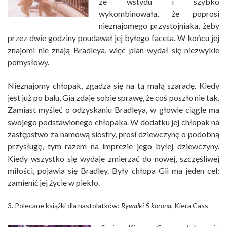
ze wstydu i szybko
wykombinowała, że poprosi
nieznajomego przystojniaka, żeby
przez dwie godziny poudawał jej byłego faceta. W końcu jej
znajomi nie znają Bradleya, więc plan wydał się niezwykle
pomysłowy.
Nieznajomy chłopak, zgadza się na tą małą szaradę. Kiedy
jest już po balu, Gia zdaje sobie sprawę, że coś poszło nie tak.
Zamiast myśleć o odzyskaniu Bradleya, w głowie ciągle ma
swojego podstawionego chłopaka. W dodatku jej chłopak na
zastępstwo za namową siostry, prosi dziewczynę o podobną
przysługę, tym razem na imprezie jego byłej dziewczyny.
Kiedy wszystko się wydaje zmierzać do nowej, szczęśliwej
miłości, pojawia się Bradley. Były chłopa Gii ma jeden cel:
zamienić jej życie w piekło.
3. Polecane książki dla nastolatków:
Rywalki 5 korona
, Kiera Cass