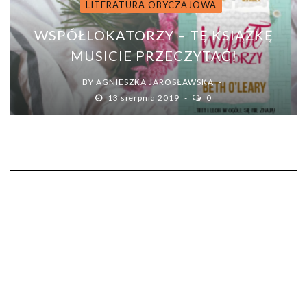
LITERATURA OBYCZAJOWA
WSPÓŁLOKATORZY – TĘ KSIĄŻKĘ
MUSICIE PRZECZYTAĆ!
BY
AGNIESZKA JAROSŁAWSKA
13 sierpnia 2019
0