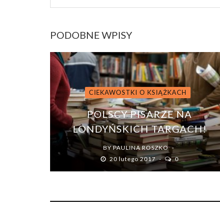
PODOBNE WPISY
CIEKAWOSTKI O KSIĄŻKACH
POLSCY PISARZE NA
LONDYŃSKICH TARGACH!
BY
PAULINA ROSZKO
20 lutego 2017
0