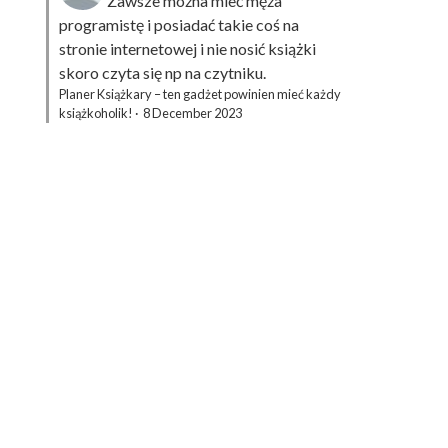
Zawsze można mieć męża
programistę i posiadać takie coś na
stronie internetowej i nie nosić książki
skoro czyta się np na czytniku.
Planer Książkary – ten gadżet powinien mieć każdy
książkoholik!
·
8 December 2023