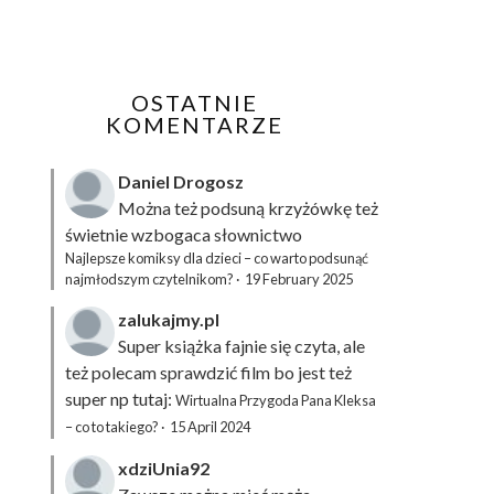
OSTATNIE
KOMENTARZE
Daniel Drogosz
Można też podsuną
krzyżówkę
też
świetnie wzbogaca słownictwo
Najlepsze komiksy dla dzieci – co warto podsunąć
najmłodszym czytelnikom?
·
19 February 2025
zalukajmy.pl
Super książka fajnie się czyta, ale
też polecam sprawdzić film bo jest też
super np tutaj:
Wirtualna Przygoda Pana Kleksa
– co to takiego?
·
15 April 2024
xdziUnia92