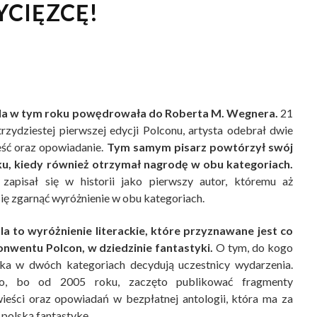
CIĘZCĘ!
dla w tym roku powędrowała do Roberta M. Wegnera.
21
trzydziestej pierwszej edycji Polconu, artysta odebrał dwie
eść oraz opowiadanie.
Tym samym pisarz powtórzył swój
ku, kiedy również otrzymał nagrodę w obu kategoriach.
apisał się w historii jako pierwszy autor, któremu aż
ię zgarnąć wyróżnienie w obu kategoriach.
la to wyróżnienie literackie, które przyznawane jest co
nwentu Polcon, w dziedzinie fantastyki.
O tym, do kogo
tka w dwóch kategoriach decydują uczestnicy wydarzenia.
o, bo od 2005 roku, zaczęto publikować fragmenty
eści oraz opowiadań w bezpłatnej antologii, która ma za
polską fantastykę.