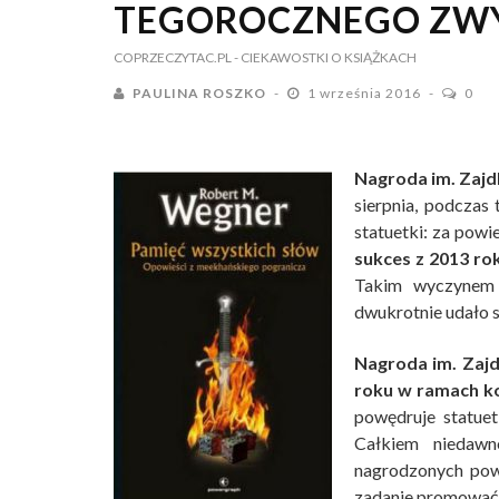
TEGOROCZNEGO ZWY
COPRZECZYTAC.PL
- CIEKAWOSTKI O KSIĄŻKACH
PAULINA ROSZKO
1 września 2016
0
Nagroda im. Zaj
sierpnia, podczas 
statuetki: za powi
sukces z 2013 ro
Takim wyczynem z
dwukrotnie udało s
Nagroda im. Zajd
roku w ramach ko
powędruje statue
Całkiem niedawn
nagrodzonych powi
zadanie promować 