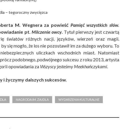
dla – tegoroczny zwycięzca
Roberta M. Wegnera za powieść
Pamięć wszystkich słów.
powiadanie pt.
Milczenie owcy
.
Tytuł pierwszy jest czwartą
ię światów różnych nacji, języków, wierzeń oraz magii.
y się mogło, że los nie pozostawił im za dużego wyboru. To
niebezpiecznych uliczkach wschodnich miast. Natomiast
Oprócz podobnego, podwójnego sukcesu z roku 2013, artysta
gorii opowiadania za
Wszyscy jesteśmy Meekhańczykami
.
y i życzymy dalszych sukcesów.
JDLA
NAGRODA IM. ZAJDLA
WYDARZENIA KULTURALNE