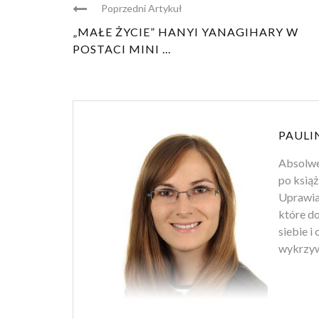
Poprzedni Artykuł
„MAŁE ŻYCIE” HANYI YANAGIHARY W
POSTACI MINI ...
PAULI
Absolwen
po książ
Uprawiam
które d
siebie i
wykrzyw