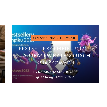
WYDARZENIA LITERACKIE
BESTSELLERY EMPIKU 2021 –
LAUREACI W KATEGORIACH
KSIĄŻKOWYCH
BY
KATARZYNA STACHURA
16 lutego 2022
0