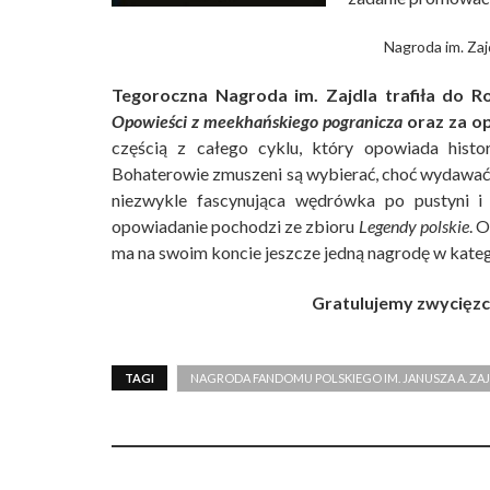
Nagroda im. Zaj
Tegoroczna Nagroda im. Zajdla trafiła do 
Opowieści z meekhańskiego pogranicza
oraz za o
częścią z całego cyklu, który opowiada histor
Bohaterowie zmuszeni są wybierać, choć wydawać b
niezwykle fascynująca wędrówka po pustyni i 
opowiadanie pochodzi ze zbioru
Legendy polskie
. 
ma na swoim koncie jeszcze jedną nagrodę w kate
Gratulujemy zwycięzc
TAGI
NAGRODA FANDOMU POLSKIEGO IM. JANUSZA A. ZA