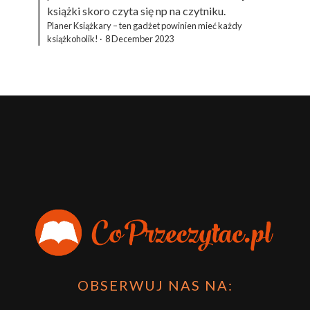
książki skoro czyta się np na czytniku.
Planer Książkary – ten gadżet powinien mieć każdy
książkoholik!
·
8 December 2023
OBSERWUJ NAS NA: