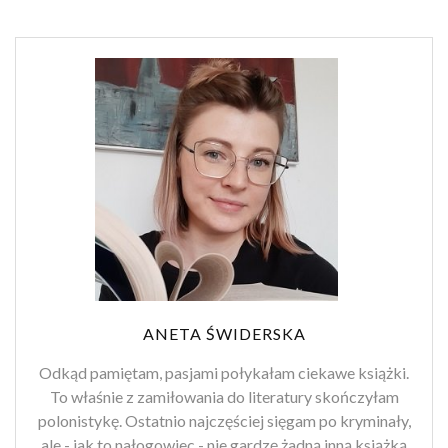
ANETA ŚWIDERSKA
Odkąd pamiętam, pasjami połykałam ciekawe książki.
To właśnie z zamiłowania do literatury skończyłam
polonistykę. Ostatnio najczęściej sięgam po kryminały,
ale - jak to nałogowiec - nie gardzę żadną inną książką