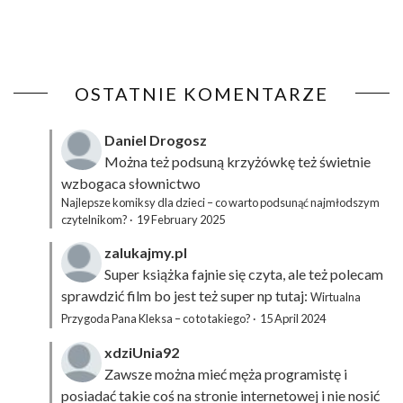
OSTATNIE KOMENTARZE
Daniel Drogosz
Można też podsuną
krzyżówkę
też świetnie
wzbogaca słownictwo
Najlepsze komiksy dla dzieci – co warto podsunąć najmłodszym
czytelnikom?
·
19 February 2025
zalukajmy.pl
Super książka fajnie się czyta, ale też polecam
sprawdzić film bo jest też super np tutaj:
Wirtualna
Przygoda Pana Kleksa – co to takiego?
·
15 April 2024
xdziUnia92
Zawsze można mieć męża programistę i
posiadać takie coś na stronie internetowej i nie nosić