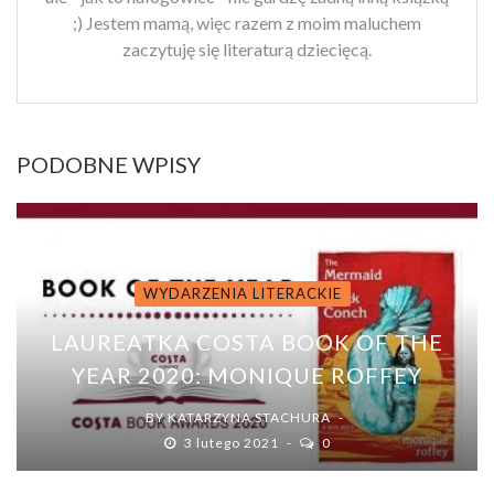
;) Jestem mamą, więc razem z moim maluchem
zaczytuję się literaturą dziecięcą.
PODOBNE WPISY
WYDARZENIA LITERACKIE
LAUREATKA COSTA BOOK OF THE
YEAR 2020: MONIQUE ROFFEY
BY
KATARZYNA STACHURA
3 lutego 2021
0