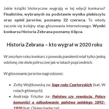
Jakie książki historyczne wygrają w tej edycji konkursu?
Finalistów, wybranych na podstawie wyniku plebiscytu
oraz opinii jurorów, poznamy 22 czerwca
. To wtedy
zacznie się kolejny etap głosowania internetowego.
Wyniki
konkursu Historia Zebrana poznamy 6 lipca
.
Historia Zebrana – kto wygrał w 2020 roku
W zeszłym roku konkurs z powodu pandemii miał tylko jedną
odsłonę, nie dwie półroczne jak w latach poprzednich.
W głosowaniu jurorów nagrodzono:
Zofię Wojtkowską za:
Sagę rodu Czartoryskich
(kat. W
rolach głównych);
Andrzeja Friszke za:
Państwo czy rewolucja. Polscy
komuniści a odbudowanie państwa polskiego 1892–
1920
(kat. Okiem badacza);