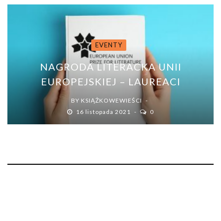
EVENTY
NAGRODA LITERACKA UNII
EUROPEJSKIEJ – LAUREACI
BY
KSIĄŻKOWEWIEŚCI
16 listopada 2021
0