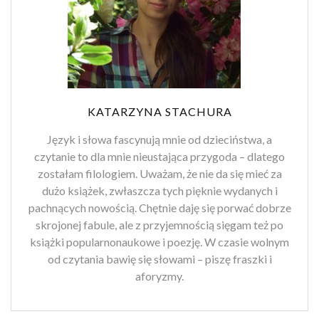
KATARZYNA STACHURA
Język i słowa fascynują mnie od dzieciństwa, a
czytanie to dla mnie nieustająca przygoda – dlatego
zostałam filologiem. Uważam, że nie da się mieć za
dużo książek, zwłaszcza tych pięknie wydanych i
pachnących nowością. Chętnie daję się porwać dobrze
skrojonej fabule, ale z przyjemnością sięgam też po
książki popularnonaukowe i poezję. W czasie wolnym
od czytania bawię się słowami – piszę fraszki i
aforyzmy.