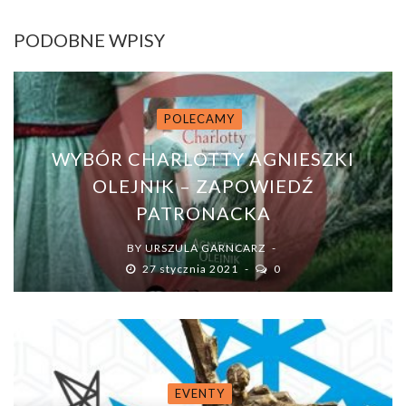
PODOBNE WPISY
POLECAMY
WYBÓR CHARLOTTY AGNIESZKI
OLEJNIK – ZAPOWIEDŹ
PATRONACKA
BY
URSZULA GARNCARZ
27 stycznia 2021
0
EVENTY