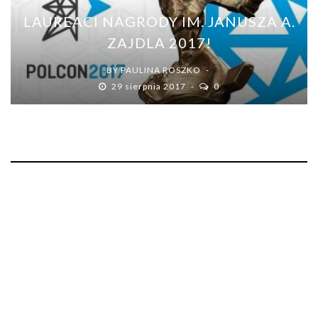
LAUREACI NAGRODY IM. JANUSZA A.
ZAJDLA 2017!
BY
PAULINA ROSZKO
29 sierpnia 2017
0