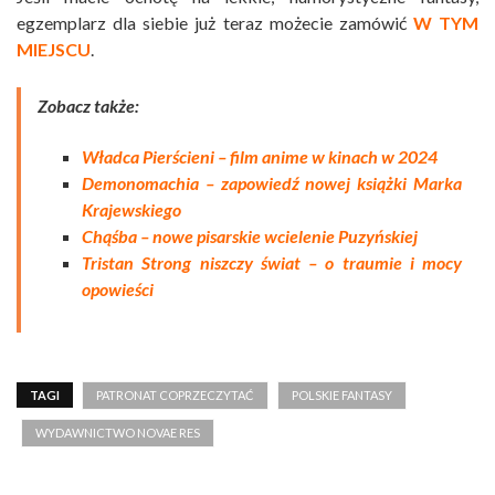
egzemplarz dla siebie już teraz możecie zamówić
W TYM
MIEJSCU
.
Zobacz także:
Władca Pierścieni – film anime w kinach w 2024
Demonomachia – zapowiedź nowej książki Marka
Krajewskiego
Chąśba – nowe pisarskie wcielenie Puzyńskiej
Tristan Strong niszczy świat – o traumie i mocy
opowieści
TAGI
PATRONAT COPRZECZYTAĆ
POLSKIE FANTASY
WYDAWNICTWO NOVAE RES