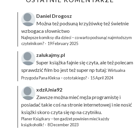
Daniel Drogosz
Można też podsuną
krzyżówkę
też świetnie
wzbogaca słownictwo
Najlepsze komiksy dla dzieci – co warto podsunąć najmłodszym
czytelnikom?
·
19 February 2025
zalukajmy.pl
Super książka fajnie się czyta, ale też polecam
sprawdzić film bo jest też super np tutaj:
Wirtualna
Przygoda Pana Kleksa – co to takiego?
·
15 April 2024
xdziUnia92
Zawsze można mieć męża programistę i
posiadać takie coś na stronie internetowej i nie nosić
książki skoro czyta się np na czytniku.
Planer Książkary – ten gadżet powinien mieć każdy
książkoholik!
·
8 December 2023