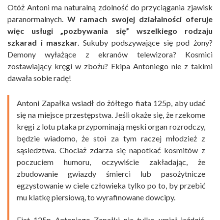
Otóż Antoni ma naturalną zdolność do przyciągania zjawisk
paranormalnych.
W ramach swojej działalności oferuje
więc usługi „pozbywania się” wszelkiego rodzaju
szkarad i maszkar
. Sukuby podszywające się pod żony?
Demony wyłażące z ekranów telewizora? Kosmici
zostawiający kręgi w zbożu? Ekipa Antoniego nie z takimi
dawała sobie radę!
Antoni Zapałka wsiadł do żółtego fiata 125p, aby udać
się na miejsce przestępstwa. Jeśli okaże się, że rzekome
kręgi z lotu ptaka przypominają męski organ rozrodczy,
będzie wiadomo, że stoi za tym raczej młodzież z
sąsiedztwa. Chociaż zdarza się napotkać kosmitów z
poczuciem humoru, oczywiście zakładając, że
zbudowanie gwiazdy śmierci lub pasożytnicze
egzystowanie w ciele człowieka tylko po to, by przebić
mu klatkę piersiową, to wyrafinowane dowcipy.
Fiat 125p Antoniego Zapałki nie tylko umiał jeździć,