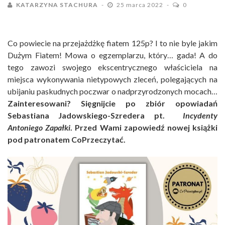
KATARZYNA STACHURA
25 marca 2022
0
Co powiecie na przejażdżkę fiatem 125p? I to nie byle jakim
Dużym Fiatem! Mowa o egzemplarzu, który… gada! A do
tego zawozi swojego ekscentrycznego właściciela na
miejsca wykonywania nietypowych zleceń, polegających na
ubijaniu paskudnych poczwar o nadprzyrodzonych mocach…
Zainteresowani? Sięgnijcie po zbiór opowiadań
Sebastiana Jadowskiego-Szredera pt.
Incydenty
Antoniego Zapałki
. Przed Wami zapowiedź nowej książki
pod patronatem CoPrzeczytać.