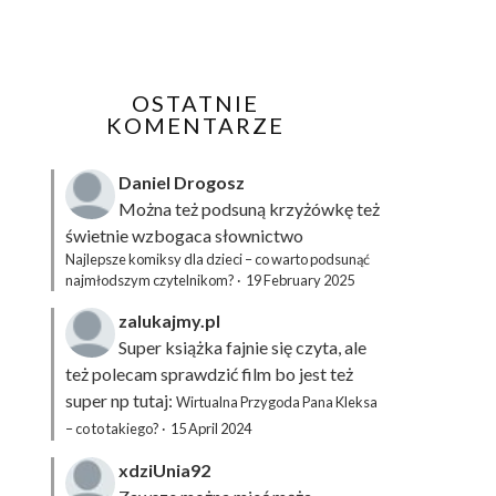
OSTATNIE
KOMENTARZE
Daniel Drogosz
Można też podsuną
krzyżówkę
też
świetnie wzbogaca słownictwo
Najlepsze komiksy dla dzieci – co warto podsunąć
najmłodszym czytelnikom?
·
19 February 2025
zalukajmy.pl
Super książka fajnie się czyta, ale
też polecam sprawdzić film bo jest też
super np tutaj:
Wirtualna Przygoda Pana Kleksa
– co to takiego?
·
15 April 2024
xdziUnia92