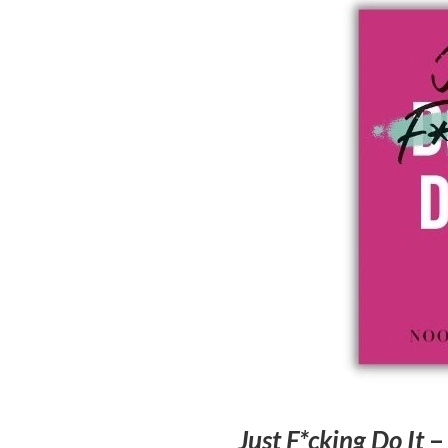
Just F*cking Do It
–