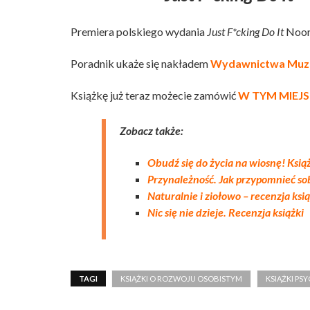
Premiera polskiego wydania
Just F*cking Do It
Noor 
Poradnik ukaże się nakładem
Wydawnictwa Muz
Książkę już teraz możecie zamówić
W TYM MIEJ
Zobacz także:
Obudź się do życia na wiosnę! Ksią
Przynależność. Jak przypomnieć so
Naturalnie i ziołowo – recenzja ksią
Nic się nie dzieje. Recenzja książki
TAGI
KSIĄŻKI O ROZWOJU OSOBISTYM
KSIĄŻKI P