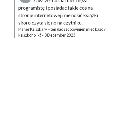
Zawsze można mieć męża
programistę i posiadać takie coś na
stronie internetowej i nie nosić książki
skoro czyta się np na czytniku.
Planer Książkary – ten gadżet powinien mieć każdy
książkoholik!
·
8 December 2023