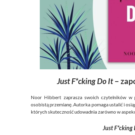
Just F*cking Do It
– zap
Noor Hibbert zaprasza swoich czytelników w po
osobistą przemianę. Autorka pomaga ustalić i osią
których skuteczność udowadnia zarówno w aspekci
Just F*cking 