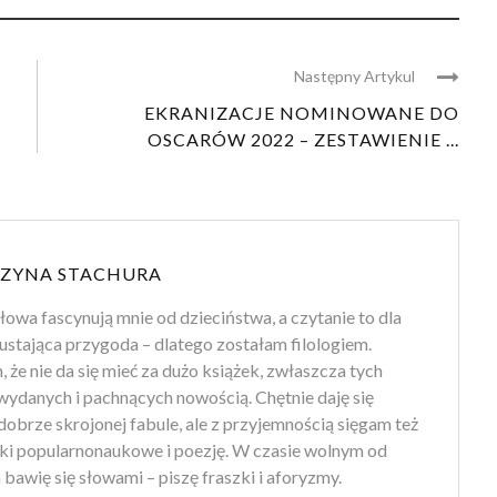
Następny Artykul
EKRANIZACJE NOMINOWANE DO
OSCARÓW 2022 – ZESTAWIENIE ...
ZYNA STACHURA
słowa fascynują mnie od dzieciństwa, a czytanie to dla
ustająca przygoda – dlatego zostałam filologiem.
że nie da się mieć za dużo książek, zwłaszcza tych
wydanych i pachnących nowością. Chętnie daję się
obrze skrojonej fabule, ale z przyjemnością sięgam też
żki popularnonaukowe i poezję. W czasie wolnym od
 bawię się słowami – piszę fraszki i aforyzmy.