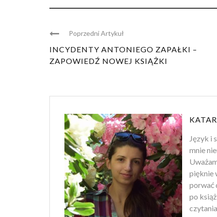
Poprzedni Artykuł
INCYDENTY ANTONIEGO ZAPAŁKI –
ZAPOWIEDŹ NOWEJ KSIĄŻKI
KATAR
Język i 
mnie nie
Uważam, 
pięknie 
porwać d
po ksią
czytania