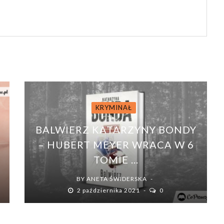
KRYMINAŁ
BALWIERZ KATARZYNY BONDY
– HUBERT MEYER WRACA W 6
TOMIE ...
BY
ANETA ŚWIDERSKA
2 października 2021
0