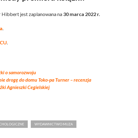
Hibbert jest zaplanowana na
30 marca 2022 r.
a
.
SCU
.
żki o samorozwoju
bie drogę do domu Toko-pa Turner – recenzja
żki Agnieszki Cegielskiej
SYCHOLOGICZNE
WYDAWNICTWO MUZA