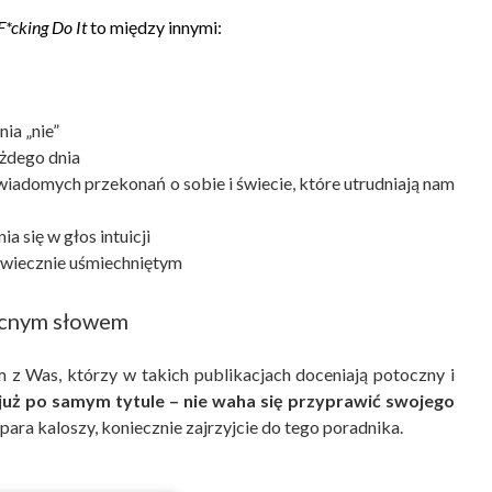
F*cking Do It
to między innymi:
ia „nie”
ażdego dnia
iadomych przekonań o sobie i świecie, które utrudniają nam
a się w głos intuicji
a wiecznie uśmiechniętym
cnym słowem
 z Was, którzy w takich publikacjach doceniają potoczny i
 już po samym tytule – nie waha się przyprawić swojego
 para kaloszy, koniecznie zajrzyjcie do tego poradnika.