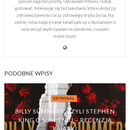
poszerzają horyzonty. Uprawiam fitness i lubię
gotować. Interesuję się też tekstami, które dotyczą
zdrowej żywności oraz zdrowego trybu życia. Na
siebie i otaczający mnie świat patrzę z dystansem a
usta wciąż wykrzywiam w uśmiechu, czasem
ironicznym.
PODOBNE WPISY
KRYMINAŁ
BILLY SUMMERS, CZYLI STEPHEN
KING O SUMIENIU – RECENZJA
KSIĄŻKI