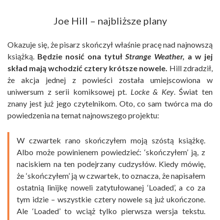
Joe Hill – najbliższe plany
Okazuje się, że pisarz skończył właśnie pracę nad najnowszą
książką.
Będzie nosić ona tytuł
Strange Weather,
a w jej
skład mają wchodzić cztery krótsze nowele.
Hill zdradził,
że akcja jednej z powieści została umiejscowiona w
uniwersum z serii komiksowej pt.
Locke & Key
. Świat ten
znany jest już jego czytelnikom. Oto, co sam twórca ma do
powiedzenia na temat najnowszego projektu:
W czwartek rano skończyłem moją szóstą książkę.
Albo może powinienem powiedzieć: ‘skończyłem’ ją, z
naciskiem na ten podejrzany cudzysłów. Kiedy mówię,
że ‘skończyłem’ ją w czwartek, to oznacza, że napisałem
ostatnią linijkę noweli zatytułowanej ‘Loaded’, a co za
tym idzie – wszystkie cztery nowele są już ukończone.
Ale ‘Loaded’ to wciąż tylko pierwsza wersja tekstu.