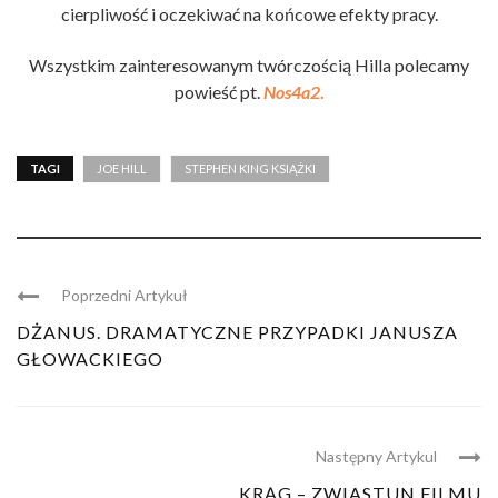
cierpliwość i oczekiwać na końcowe efekty pracy.
Wszystkim zainteresowanym twórczością Hilla polecamy
powieść pt.
Nos4a2
.
TAGI
JOE HILL
STEPHEN KING KSIĄŻKI
Poprzedni Artykuł
DŻANUS. DRAMATYCZNE PRZYPADKI JANUSZA
GŁOWACKIEGO
Następny Artykul
KRĄG – ZWIASTUN FILMU