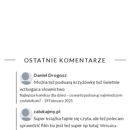
OSTATNIE KOMENTARZE
Daniel Drogosz
Można też podsuną
krzyżówkę
też świetnie
wzbogaca słownictwo
Najlepsze komiksy dla dzieci – co warto podsunąć najmłodszym
czytelnikom?
·
19 February 2025
zalukajmy.pl
Super książka fajnie się czyta, ale też polecam
sprawdzić film bo jest też super np tutaj:
Wirtualna