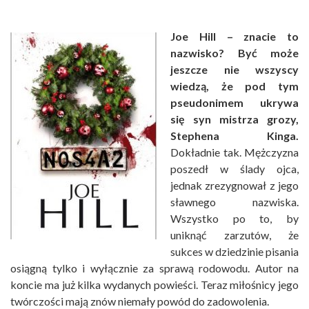
Joe Hill – znacie to
nazwisko? Być może
jeszcze nie wszyscy
wiedzą, że pod tym
pseudonimem ukrywa
się syn mistrza grozy,
Stephena Kinga.
Dokładnie tak. Mężczyzna
poszedł w ślady ojca,
jednak zrezygnował z jego
sławnego nazwiska.
Wszystko po to, by
uniknąć zarzutów, że
sukces w dziedzinie pisania
osiągną tylko i wyłącznie za sprawą rodowodu. Autor na
koncie ma już kilka wydanych powieści. Teraz miłośnicy jego
twórczości mają znów niemały powód do zadowolenia.