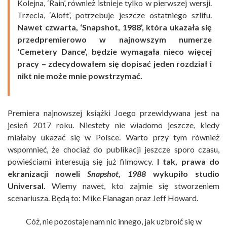
Kolejna, ‘Rain’, również istnieje tylko w pierwszej wersji.
Trzecia, ‘Aloft’, potrzebuje jeszcze ostatniego szlifu.
Nawet czwarta, ‘Snapshot, 1988’, która ukazała się
przedpremierowo w najnowszym numerze
‘Cemetery Dance’, będzie wymagała nieco więcej
pracy – zdecydowałem się dopisać jeden rozdział i
nikt nie może mnie powstrzymać.
Premiera najnowszej książki Joego przewidywana jest na
jesień 2017 roku. Niestety nie wiadomo jeszcze, kiedy
miałaby ukazać się w Polsce. Warto przy tym również
wspomnieć, że chociaż do publikacji jeszcze sporo czasu,
powieściami interesują się już filmowcy.
I tak, prawa do
ekranizacji noweli
Snapshot, 1988
wykupiło studio
Universal.
Wiemy nawet, kto zajmie się stworzeniem
scenariusza. Będą to: Mike Flanagan oraz Jeff Howard.
Cóż, nie pozostaje nam nic innego, jak uzbroić się w