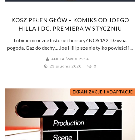
KOSZ PEŁEN GŁÓW – KOMIKS OD JOEGO
HILLA I DC. PREMIERA W STYCZNIU
Lubicie mroczne historie i horrory? NOS4A2, Dziwna
pogoda, Gaz do dechy… Joe Hill pisze nie tylko powieści i ...
ANETA ŚWIDERSKA
23 grudnia 2020
0
EKRANIZACJE I ADAPTACJE