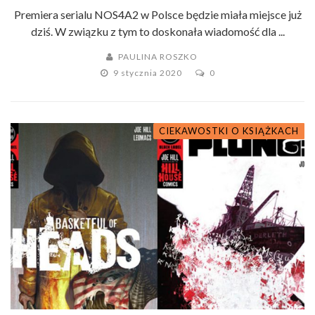
Premiera serialu NOS4A2 w Polsce będzie miała miejsce już
dziś. W związku z tym to doskonała wiadomość dla ...
PAULINA ROSZKO
9 stycznia 2020
0
CIEKAWOSTKI O KSIĄŻKACH
HORROR
KOMIKS