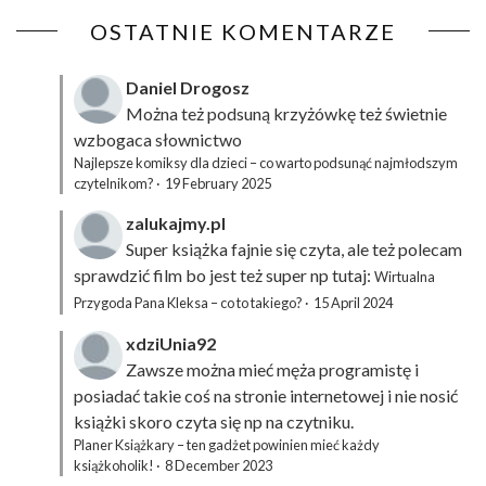
OSTATNIE KOMENTARZE
Daniel Drogosz
Można też podsuną
krzyżówkę
też świetnie
wzbogaca słownictwo
Najlepsze komiksy dla dzieci – co warto podsunąć najmłodszym
czytelnikom?
·
19 February 2025
zalukajmy.pl
Super książka fajnie się czyta, ale też polecam
sprawdzić film bo jest też super np tutaj:
Wirtualna
Przygoda Pana Kleksa – co to takiego?
·
15 April 2024
xdziUnia92
Zawsze można mieć męża programistę i
posiadać takie coś na stronie internetowej i nie nosić
książki skoro czyta się np na czytniku.
Planer Książkary – ten gadżet powinien mieć każdy
książkoholik!
·
8 December 2023