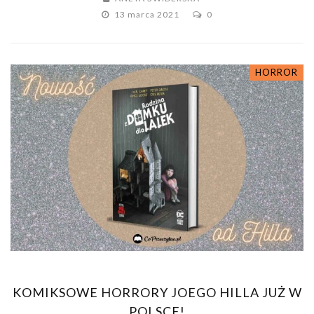
13 marca 2021
0
HORROR
KOMIKSOWE HORRORY JOEGO HILLA JUŻ W
POLSCE!