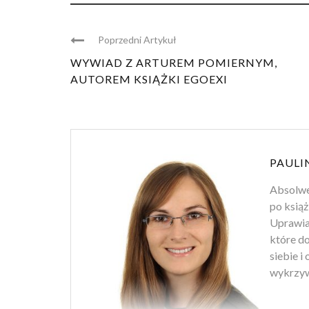
Poprzedni Artykuł
WYWIAD Z ARTUREM POMIERNYM,
AUTOREM KSIĄŻKI EGOEXI
PAULI
Absolwen
po książ
Uprawiam
które d
siebie i
wykrzyw