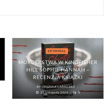
KRYMINAŁ
MORDERSTWA W KINGFISHER
H
HILL SOPHIE HANNAH –
RECENZJA KSIĄŻKI
BY
URSZULA GARNCARZ
23 listopada 2020
0