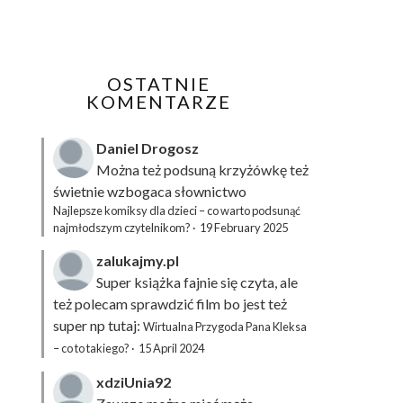
OSTATNIE
KOMENTARZE
Daniel Drogosz
Można też podsuną
krzyżówkę
też
świetnie wzbogaca słownictwo
Najlepsze komiksy dla dzieci – co warto podsunąć
najmłodszym czytelnikom?
·
19 February 2025
zalukajmy.pl
Super książka fajnie się czyta, ale
też polecam sprawdzić film bo jest też
super np tutaj:
Wirtualna Przygoda Pana Kleksa
– co to takiego?
·
15 April 2024
xdziUnia92