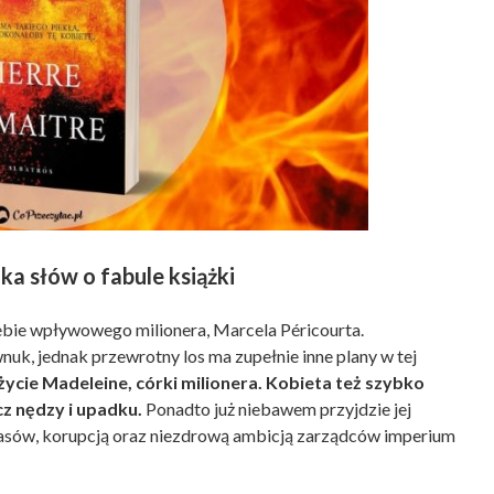
lka słów o fabule książki
rzebie wpływowego milionera, Marcela Péricourta.
k, jednak przewrotny los ma zupełnie inne plany w tej
życie Madeleine, córki milionera. Kobieta też szybko
ócz nędzy i upadku.
Ponadto już niebawem przyjdzie jej
czasów, korupcją oraz niezdrową ambicją zarządców imperium