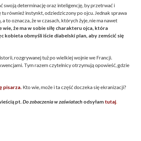
woją determinację oraz inteligencję, by przetrwać i
tu również instynkt, odziedziczony po ojcu. Jednak sprawa
 a to oznacza, że w czasach, których żyje, nie ma nawet
 wie, że ma w sobie siłę charakteru ojca, która
kobieta obmyśli iście diabelski plan, aby zemścić się
storii, rozgrywanej tuż po wielkiej wojnie we Francji.
sekwencjami. Tym razem czytelnicy otrzymują opowieść, gdzie
ę pisarza.
Kto wie, może i ta część doczeka się ekranizacji?
eścią pt.
Do zobaczenia w zaświatach
odsyłam
tutaj
.