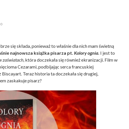
0
Dobrze się składa, ponieważ to właśnie dla nich mam świetną
śnie najnowsza książka pisarza pt.
Kolory ognia
.
I jest to
w zaświatach
, która doczekała się również ekranizacji. Film w
pięcioma Cezarami, podbijając serca francuskiej
Biscayart. Teraz historia ta doczekała się drugiej,
zem zaskakuje pisarz?