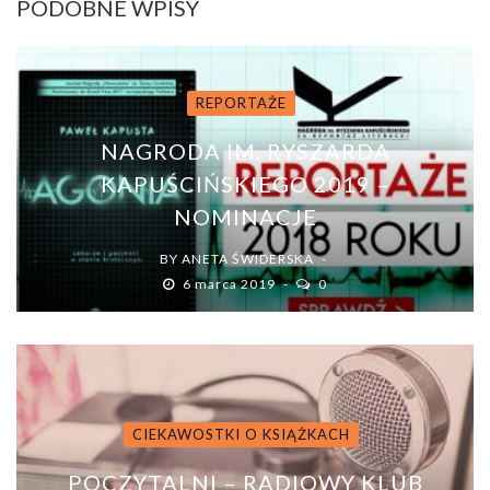
PODOBNE WPISY
REPORTAŻE
NAGRODA IM. RYSZARDA
KAPUŚCIŃSKIEGO 2019 –
NOMINACJE
BY
ANETA ŚWIDERSKA
6 marca 2019
0
CIEKAWOSTKI O KSIĄŻKACH
POCZYTALNI – RADIOWY KLUB