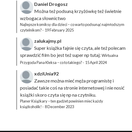
Daniel Drogosz
Można też podsuną
krzyżówkę
też świetnie
wzbogaca słownictwo
Najlepsze komiksy dla dzieci – co warto podsunąć najmłodszym
czytelnikom?
·
19 February 2025
zalukajmy.pl
Super książka fajnie się czyta, ale też polecam
sprawdzić film bo jest też super np tutaj:
Wirtualna
Przygoda Pana Kleksa – co to takiego?
·
15 April 2024
xdziUnia92
Zawsze można mieć męża programistę i
posiadać takie coś na stronie internetowej i nie nosić
książki skoro czyta się np na czytniku.
Planer Książkary – ten gadżet powinien mieć każdy
książkoholik!
·
8 December 2023