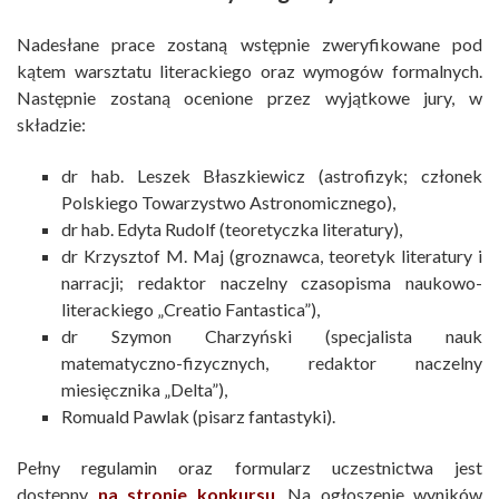
Nadesłane prace zostaną wstępnie zweryfikowane pod
kątem warsztatu literackiego oraz wymogów formalnych.
Następnie zostaną ocenione przez wyjątkowe jury, w
składzie:
dr hab. Leszek Błaszkiewicz (astrofizyk; członek
Polskiego Towarzystwo Astronomicznego),
dr hab. Edyta Rudolf (teoretyczka literatury),
dr Krzysztof M. Maj (groznawca, teoretyk literatury i
narracji; redaktor naczelny czasopisma naukowo-
literackiego „Creatio Fantastica”),
dr Szymon Charzyński (specjalista nauk
matematyczno-fizycznych, redaktor naczelny
miesięcznika „Delta”),
Romuald Pawlak (pisarz fantastyki).
Pełny regulamin oraz formularz uczestnictwa jest
dostępny
na stronie konkursu
. Na ogłoszenie wyników