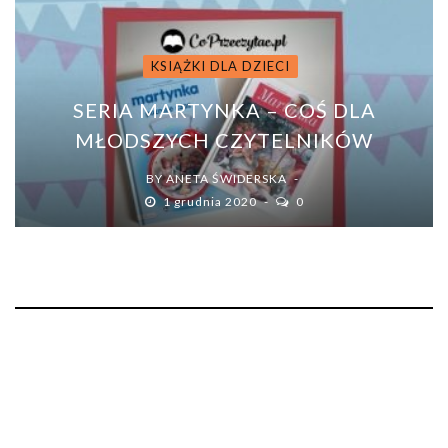
KSIĄŻKI DLA DZIECI
SERIA MARTYNKA – COŚ DLA
MŁODSZYCH CZYTELNIKÓW
BY
ANETA ŚWIDERSKA
1 grudnia 2020
0