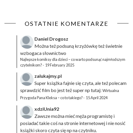
OSTATNIE KOMENTARZE
Daniel Drogosz
Można też podsuną
krzyżówkę
też świetnie
wzbogaca słownictwo
Najlepsze komiksy dla dzieci – co warto podsunąć najmłodszym
czytelnikom?
·
19 February 2025
zalukajmy.pl
Super książka fajnie się czyta, ale też polecam
sprawdzić film bo jest też super np tutaj:
Wirtualna
Przygoda Pana Kleksa – co to takiego?
·
15 April 2024
xdziUnia92
Zawsze można mieć męża programistę i
posiadać takie coś na stronie internetowej i nie nosić
książki skoro czyta się np na czytniku.