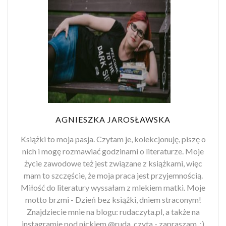
AGNIESZKA JAROSŁAWSKA
Książki to moja pasja. Czytam je, kolekcjonuję, piszę o
nich i mogę rozmawiać godzinami o literaturze. Moje
życie zawodowe też jest związane z książkami, więc
mam to szczęście, że moja praca jest przyjemnością.
Miłość do literatury wyssałam z mlekiem matki. Moje
motto brzmi - Dzień bez książki, dniem straconym!
Znajdziecie mnie na blogu: rudaczyta.pl, a także na
instagramie pod nickiem @ruda_czyta - zapraszam. :)