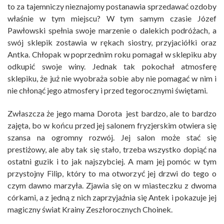
to za tajemniczy nieznajomy postanawia sprzedawać ozdoby
właśnie w tym miejscu? W tym samym czasie Józef
Pawłowski spełnia swoje marzenie o dalekich podróżach, a
swój sklepik zostawia w rękach siostry, przyjaciółki oraz
Antka. Chłopak w poprzednim roku pomagał w sklepiku aby
odkupić swoje winy. Jednak tak pokochał atmosferę
sklepiku, że już nie wyobraża sobie aby nie pomagać w nim i
nie chłonąć jego atmosfery i przed tegorocznymi świętami.
Zwłaszcza że jego mama Dorota jest bardzo, ale to bardzo
zajęta, bo w końcu przed jej salonem fryzjerskim otwiera się
szansa na ogromny rozwój. Jej salon może stać się
prestiżowy, ale aby tak się stało, trzeba wszystko dopiąć na
ostatni guzik i to jak najszybciej. A mam jej pomóc w tym
przystojny Filip, który to ma otworzyć jej drzwi do tego o
czym dawno marzyła. Zjawia się on w miasteczku z dwoma
córkami, a z jedną z nich zaprzyjaźnia się Antek i pokazuje jej
magiczny świat Krainy Zeszłorocznych Choinek.