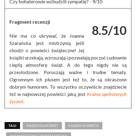
Czy bohaterowie wzbudzili sympatię? -
9/10
Fragment recenzji
8.5/10
Nie ma co ukrywać, że Joanna
Szarańska jest mistrzynią jeśli
chodzi o powieści świąteczne! Jej
książki urzekają, wzruszają i pozwalają poczuć cudownie
ciepłą atmosferę świąt. A do tego nigdy nie są
przesłodzone. Poruszają ważne i trudne tematy.
Ogromnym ich plusem jest też to, że są okraszone
dobrym humorem. To wszystko oczywiście znajdziecie
też w najnowszej powieści jaką jest
Kraina spełnionych
życzeń.
TAGI
KSIĄŻKI DLA KOBIET
KSIĄŻKI NA ŚWIĘTA
WYDAWNICTWO CZWARTA STRONA