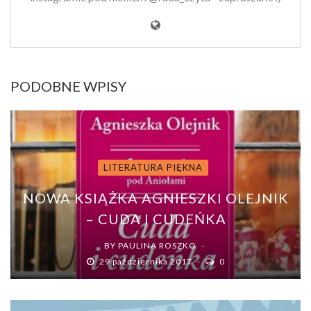
PODOBNE WPISY
LITERATURA PIĘKNA
NOWA KSIĄŻKA AGNIESZKI OLEJNIK
– CUDA I CUDEŃKA
BY
PAULINA ROSZKO
29 października 2017
0