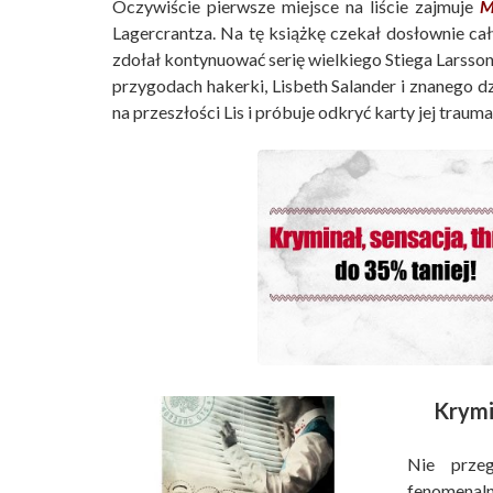
Oczywiście pierwsze miejsce na liście zajmuje
M
Lagercrantza. Na tę książkę czekał dosłownie cały 
zdołał kontynuować serię wielkiego Stiega Larsso
przygodach hakerki, Lisbeth Salander i znanego d
na przeszłości Lis i próbuje odkryć karty jej trau
Krymi
Nie przeg
fenomenaln