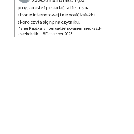
Zawsze można mieć męża
programistę i posiadać takie coś na
stronie internetowej i nie nosić książki
skoro czyta się np na czytniku.
Planer Książkary – ten gadżet powinien mieć każdy
książkoholik!
·
8 December 2023