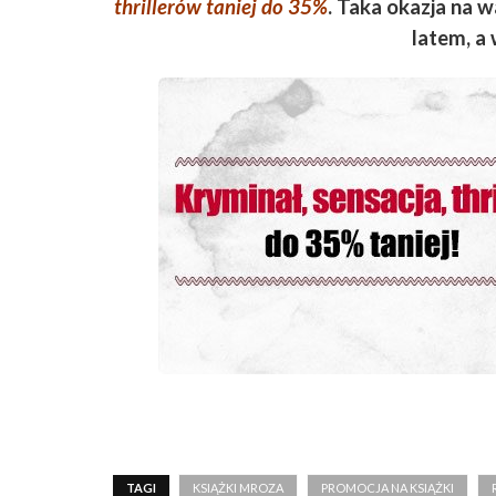
thrillerów taniej do 35%
. Taka okazja na 
latem, a 
TAGI
KSIĄŻKI MROZA
PROMOCJA NA KSIĄŻKI