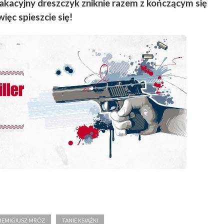
wakacyjny dreszczyk zniknie razem z kończącym się
więc spieszcie się!
REMIGIUSZ MRÓZ
TANIE KSIĄŻKI