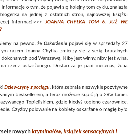
. Informacje o tym, że pojawi się kolejny tom cyklu, znalazła
blogerka na jednej z ostatnich stron, najnowszej książki
ięcej informacji>>>
JOANNA CHYŁKA TOM 6. JUŻ WE
?
 wiemy na pewno, że
Oskarżenie
pojawi się w sprzedaży 27
Tym razem Joanna Chyłka zmierzy się z serią brutalnych
 dokonanych pod Warszawą. Niby jest winny, niby jest wina,
na rzecz oskarżonego. Dostarcza je pani mecenas, żona
ki
Dziewczyny z pociągu
, która zebrała niezwykle pozytywne
wanym bestsellerem, a teraz możecie kupić ją o 28% taniej.
nazywanego Topieliskiem, gdzie kiedyś topiono czarownice.
edie. Czyżby polowanie na kobiety oskarżane o magię było
estselerowych
kryminałów, książek sensacyjnych i