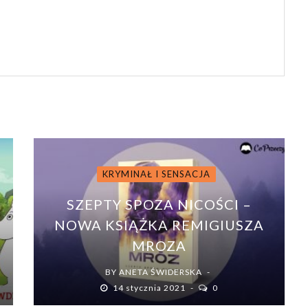
KRYMINAŁ I SENSACJA
SZEPTY SPOZA NICOŚCI –
NOWA KSIĄŻKA REMIGIUSZA
MROZA
BY
ANETA ŚWIDERSKA
14 stycznia 2021
0