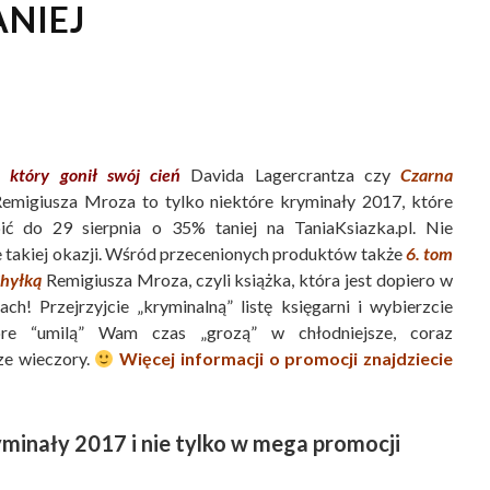
ANIEJ
 który gonił swój cień
Davida Lagercrantza czy
Czarna
emigiusza Mroza to tylko niektóre kryminały 2017, które
ć do 29 sierpnia o 35% taniej na TaniaKsiazka.pl. Nie
e takiej okazji. Wśród przecenionych produktów także
6. tom
Chyłką
Remigiusza Mroza, czyli książka, która jest dopiero w
ch! Przejrzyjcie „kryminalną” listę księgarni i wybierzcie
tóre “umilą” Wam czas „grozą” w chłodniejsze, coraz
ze wieczory.
Więcej informacji o promocji znajdziecie
minały 2017 i nie tylko w mega promocji