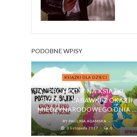
PODOBNE WPISY
KSIĄŻKI DLA DZIECI
PROMOCJA NA KSIĄŻKI,
PUZZLE I ZABAWKI Z OKAZJI
MIĘDZYNARODOWEGO DNIA ...
BY
PAULINA ADAMSKA
3 listopada 2017
0