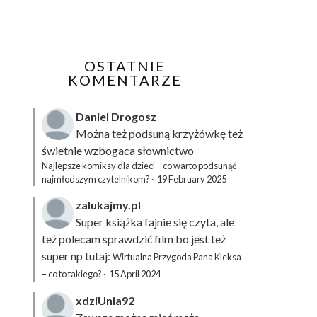
OSTATNIE
KOMENTARZE
Daniel Drogosz
Można też podsuną
krzyżówkę
też
świetnie wzbogaca słownictwo
Najlepsze komiksy dla dzieci – co warto podsunąć
najmłodszym czytelnikom?
·
19 February 2025
zalukajmy.pl
Super książka fajnie się czyta, ale
też polecam sprawdzić film bo jest też
super np tutaj:
Wirtualna Przygoda Pana Kleksa
– co to takiego?
·
15 April 2024
xdziUnia92