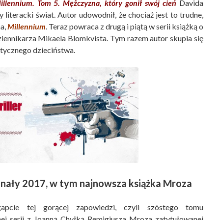
illennium. Tom 5. Mężczyzna, który gonił swój cień
Davida
literacki świat. Autor udowodnił, że chociaż jest to trudne,
na,
Millennium
. Teraz powraca z drugą i piątą w serii książką o
ziennikarza Mikaela Blomkvista. Tym razem autor skupia się
matycznego dzieciństwa.
nały 2017, w tym najnowsza książka Mroza
apcie tej gorącej zapowiedzi, czyli szóstego tomu
ej serii z Joanną Chyłką Remigiusza Mroza zatytułowanej