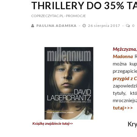
THRILLERY DO 35% T
COPRZECZYTAC.PL
- PROMOCJE
PAULINA ADAMSKA
26 sierpnia 2017
0
Mężczyzna,
Madonna
R
można kupi
przegapici
przygód z 
zapowiedzia
tytuły, k
mroczniejs
tutaj>>>
Kry
Książkę znajdziecie tutaj>>