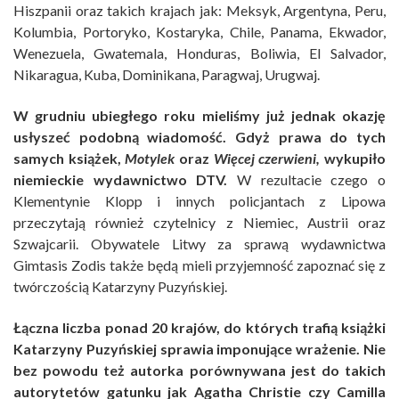
Hiszpanii oraz takich krajach jak: Meksyk, Argentyna, Peru,
Kolumbia, Portoryko, Kostaryka, Chile, Panama, Ekwador,
Wenezuela, Gwatemala, Honduras, Boliwia, El Salvador,
Nikaragua, Kuba, Dominikana, Paragwaj, Urugwaj.
W grudniu ubiegłego roku mieliśmy już jednak okazję
usłyszeć podobną wiadomość. Gdyż prawa do tych
samych książek,
Motylek
oraz
Więcej czerwieni,
wykupiło
niemieckie wydawnictwo DTV.
W rezultacie czego o
Klementynie Klopp i innych policjantach z Lipowa
przeczytają również czytelnicy z Niemiec, Austrii oraz
Szwajcarii. Obywatele Litwy za sprawą wydawnictwa
Gimtasis Zodis także będą mieli przyjemność zapoznać się z
twórczością Katarzyny Puzyńskiej.
Łączna liczba ponad 20 krajów, do których trafią książki
Katarzyny Puzyńskiej sprawia imponujące wrażenie. Nie
bez powodu też autorka porównywana jest do takich
autorytetów gatunku jak Agatha Christie czy Camilla