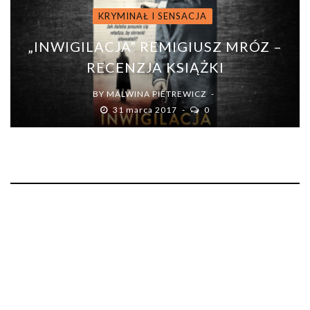
KRYMINAŁ I SENSACJA
„INWIGILACJA” REMIGIUSZ MRÓZ –
RECENZJA KSIĄŻKI
BY
MALWINA PIETREWICZ
31 marca 2017
0