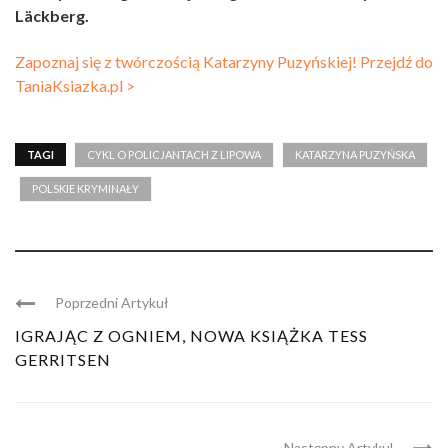
Läckberg.
Zapoznaj się z twórczością Katarzyny Puzyńskiej! Przejdź do
TaniaKsiazka.pl >
TAGI
CYKL O POLICJANTACH Z LIPOWA
KATARZYNA PUZYŃSKA
POLSKIE KRYMINAŁY
Poprzedni Artykuł
IGRAJĄC Z OGNIEM, NOWA KSIĄŻKA TESS
GERRITSEN
Następny Artykul