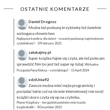
OSTATNIE KOMENTARZE
Daniel Drogosz
Można też podsuną
krzyżówkę
też świetnie
wzbogaca słownictwo
Najlepsze komiksy dla dzieci – co warto podsunąć najmłodszym
czytelnikom?
·
19 February 2025
zalukajmy.pl
Super książka fajnie się czyta, ale też polecam
sprawdzić film bo jest też super np tutaj:
Wirtualna
Przygoda Pana Kleksa – co to takiego?
·
15 April 2024
xdziUnia92
Zawsze można mieć męża programistę i
posiadać takie coś na stronie internetowej i nie nosić
książki skoro czyta się np na czytniku.
Planer Książkary – ten gadżet powinien mieć każdy
książkoholik!
·
8 December 2023