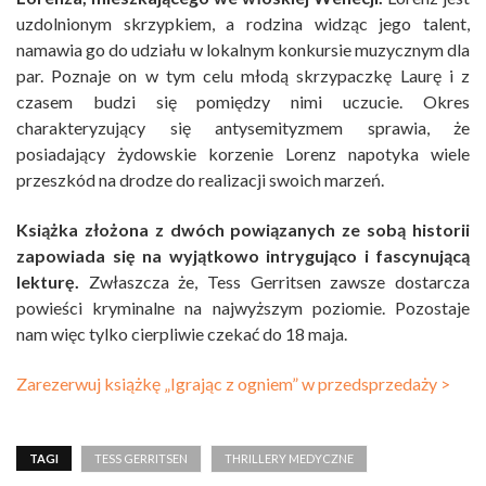
uzdolnionym skrzypkiem, a rodzina widząc jego talent,
namawia go do udziału w lokalnym konkursie muzycznym dla
par. Poznaje on w tym celu młodą skrzypaczkę Laurę i z
czasem budzi się pomiędzy nimi uczucie. Okres
charakteryzujący się antysemityzmem sprawia, że
posiadający żydowskie korzenie Lorenz napotyka wiele
przeszkód na drodze do realizacji swoich marzeń.
Książka złożona z dwóch powiązanych ze sobą historii
zapowiada się na wyjątkowo intrygująco i fascynującą
lekturę.
Zwłaszcza że, Tess Gerritsen zawsze dostarcza
powieści kryminalne na najwyższym poziomie. Pozostaje
nam więc tylko cierpliwie czekać do 18 maja.
Zarezerwuj książkę „Igrając z ogniem” w przedsprzedaży >
TAGI
TESS GERRITSEN
THRILLERY MEDYCZNE