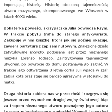
imponującą historię. Historię otoczoną tajemniczością
utworu muzycznego, skomponowanego we Włoszech w
latach 40 XX wieku.
Bohaterka powieści, skrzypaczka Julia odwiedza Rzym.
W trakcie pobytu trafia do starego antykwariatu.
Zakupuje w nim książkę, która jak się później okazuje,
zawiera partyturę z zapisem nutowym.
Znalezione dzieło
zatytułowane
Incendio,
podpisane jest przez nieznanego
muzyka Lorenzo Todesco. Zaintrygowana tajemniczym
utworem, po powrocie do domu postanawia go zagrać. W
trakcie jego odtwarzania 3 letnia córka Juli wpada w szał,
zabija kota oraz staje się bardzo agresywna w stosunku do
matki.
Druga historia zabiera nas w przeszłość i rozgrywa się
jeszcze przed wybuchem drugiej wojny światowej. Idąc
za tropem nieznanego utworu poznajemy jego autora
Lorenza, mieszkającego we włoskiej Wenecji.
Lorenz jest