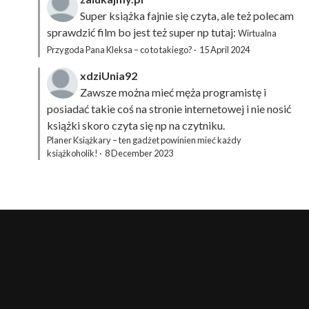
Super książka fajnie się czyta, ale też polecam
sprawdzić film bo jest też super np tutaj:
Wirtualna
Przygoda Pana Kleksa – co to takiego?
·
15 April 2024
xdziUnia92
Zawsze można mieć męża programistę i
posiadać takie coś na stronie internetowej i nie nosić
książki skoro czyta się np na czytniku.
Planer Książkary – ten gadżet powinien mieć każdy
książkoholik!
·
8 December 2023