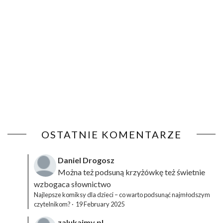
OSTATNIE KOMENTARZE
Daniel Drogosz
Można też podsuną
krzyżówkę
też świetnie
wzbogaca słownictwo
Najlepsze komiksy dla dzieci – co warto podsunąć najmłodszym
czytelnikom?
·
19 February 2025
zalukajmy.pl