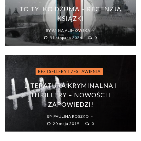
TO TYLKO DŻUMA – RECENZJA
KSIĄZKI
BY
ANNA ALIMOWSKA
5 listopada 2024
0
BESTSELLERY I ZESTAWIENIA
LITERATURA KRYMINALNA I
THRILLERY – NOWOŚCI I
ZAPOWIEDZI!
BY
PAULINA ROSZKO
20 maja 2019
0