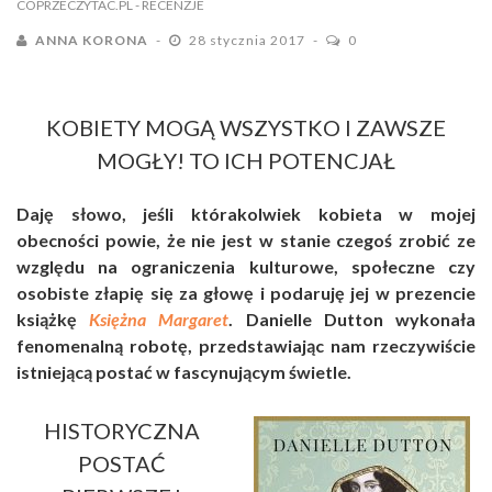
COPRZECZYTAC.PL
- RECENZJE
ANNA KORONA
28 stycznia 2017
0
KOBIETY MOGĄ WSZYSTKO I ZAWSZE
MOGŁY! TO ICH POTENCJAŁ
Daję słowo, jeśli którakolwiek kobieta w mojej
obecności powie, że nie jest w stanie czegoś zrobić ze
względu na ograniczenia kulturowe, społeczne czy
osobiste złapię się za głowę i podaruję jej w prezencie
książkę
Księżna Margaret
. Danielle Dutton wykonała
fenomenalną robotę, przedstawiając nam rzeczywiście
istniejącą postać w fascynującym świetle.
HISTORYCZNA
POSTAĆ