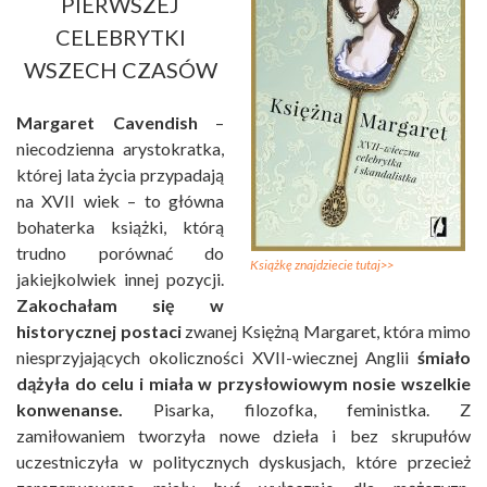
PIERWSZEJ
CELEBRYTKI
WSZECH CZASÓW
Margaret Cavendish
–
niecodzienna arystokratka,
której lata życia przypadają
na XVII wiek – to główna
bohaterka książki, którą
trudno porównać do
Książkę znajdziecie tutaj>>
jakiejkolwiek innej pozycji.
Zakochałam się w
historycznej postaci
zwanej Księżną Margaret, która mimo
niesprzyjających okoliczności XVII-wiecznej Anglii
śmiało
dążyła do celu i miała w przysłowiowym nosie wszelkie
konwenanse.
Pisarka, filozofka, feministka. Z
zamiłowaniem tworzyła nowe dzieła i bez skrupułów
uczestniczyła w politycznych dyskusjach, które przecież