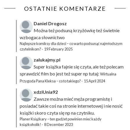
OSTATNIE KOMENTARZE
Daniel Drogosz
Można też podsuną
krzyżówkę
też świetnie
wzbogaca słownictwo
Najlepsze komiksy dla dzieci – co warto podsunąć najmłodszym
czytelnikom?
·
19 February 2025
zalukajmy.pl
Super książka fajnie się czyta, ale też polecam
sprawdzić film bo jest też super np tutaj:
Wirtualna
Przygoda Pana Kleksa – co to takiego?
·
15 April 2024
xdziUnia92
Zawsze można mieć męża programistę i
posiadać takie coś na stronie internetowej i nie nosić
książki skoro czyta się np na czytniku.
Planer Książkary – ten gadżet powinien mieć każdy
książkoholik!
·
8 December 2023