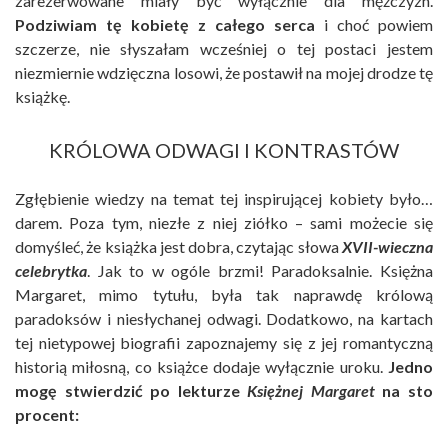
zarezerwowane miały być wyłącznie dla mężczyzn.
Podziwiam tę kobietę z całego serca
i choć powiem
szczerze, nie słyszałam wcześniej o tej postaci jestem
niezmiernie wdzięczna losowi, że postawił na mojej drodze tę
książkę.
KRÓLOWA ODWAGI I KONTRASTÓW
Zgłębienie wiedzy na temat tej inspirującej kobiety było…
darem. Poza tym, niezłe z niej ziółko – sami możecie się
domyśleć, że książka jest dobra, czytając słowa
XVII-wieczna
celebrytka
. Jak to w ogóle brzmi! Paradoksalnie. Księżna
Margaret, mimo tytułu, była tak naprawdę królową
paradoksów i niesłychanej odwagi. Dodatkowo, na kartach
tej nietypowej biografii zapoznajemy się z jej romantyczną
historią miłosną, co książce dodaje wyłącznie uroku.
Jedno
mogę stwierdzić po lekturze
Księżnej Margaret
na sto
procent: