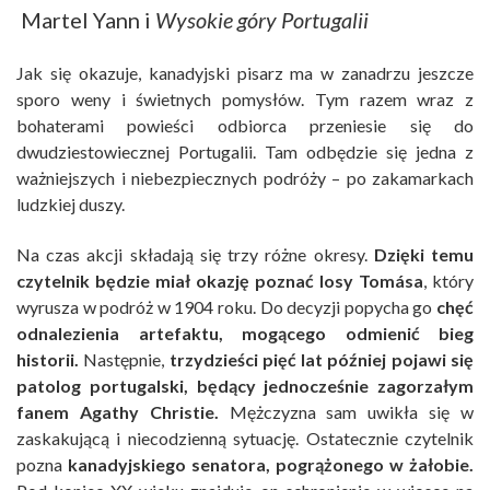
Martel Yann i
Wysokie góry Portugalii
Jak się okazuje, kanadyjski pisarz ma w zanadrzu jeszcze
sporo weny i świetnych pomysłów. Tym razem wraz z
bohaterami powieści odbiorca przeniesie się do
dwudziestowiecznej Portugalii. Tam odbędzie się jedna z
ważniejszych i niebezpiecznych podróży – po zakamarkach
ludzkiej duszy.
Na czas akcji składają się trzy różne okresy.
Dzięki temu
czytelnik będzie miał okazję poznać losy Tomása
, który
wyrusza w podróż w 1904 roku. Do decyzji popycha go
chęć
odnalezienia artefaktu, mogącego odmienić bieg
historii.
Następnie,
trzydzieści pięć lat później pojawi się
patolog portugalski, będący jednocześnie zagorzałym
fanem Agathy Christie.
Mężczyzna sam uwikła się w
zaskakującą i niecodzienną sytuację. Ostatecznie czytelnik
pozna
kanadyjskiego senatora, pogrążonego w żałobie.