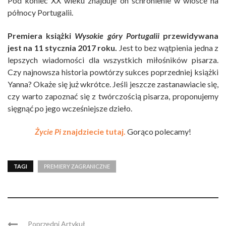
Pod koniec XX wieku znajduje on schronienie w wiosce na
północy Portugalii.
Premiera książki
Wysokie góry Portugalii
przewidywana
jest na 11 stycznia 2017 roku.
Jest to bez wątpienia jedna z
lepszych wiadomości dla wszystkich miłośników pisarza.
Czy najnowsza historia powtórzy sukces poprzedniej książki
Yanna? Okaże się już wkrótce. Jeśli jeszcze zastanawiacie się,
czy warto zapoznać się z twórczością pisarza, proponujemy
sięgnąć po jego wcześniejsze dzieło.
Życie Pi
znajdziecie tutaj.
Gorąco polecamy!
TAGI
PREMIERY ZAGRANICZNE
Poprzedni Artykuł