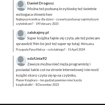
Daniel Drogosz
Można też podsuną
krzyżówkę
też świetnie
wzbogaca słownictwo
Najlepsze komiksy dla dzieci – co warto podsunąć najmłodszym
czytelnikom?
·
19 February 2025
zalukajmy.pl
Super książka fajnie się czyta, ale też polecam
sprawdzić film bo jest też super np tutaj:
Wirtualna
Przygoda Pana Kleksa – co to takiego?
·
15 April 2024
xdziUnia92
Zawsze można mieć męża programistę i
posiadać takie coś na stronie internetowej i nie nosić
książki skoro czyta się np na czytniku.
Planer Książkary – ten gadżet powinien mieć każdy
książkoholik!
·
8 December 2023