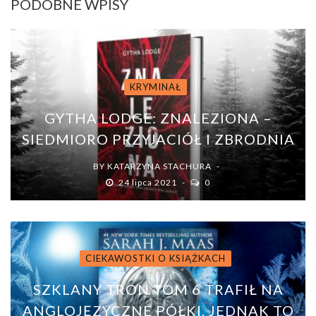
PODOBNE WPISY
KRYMINAŁ
GYTHA LODGE: ZNALEZIONA –
SIEDMIORO PRZYJACIÓŁ I ZBRODNIA
BY
KATARZYNA STACHURA
24 lipca 2021
0
CIEKAWOSTKI O KSIĄŻKACH
SZKLANY TRON TOM 6 TRAFIŁ NA
ANGLOJĘZYCZNE PÓŁKI. JEDNAK TO