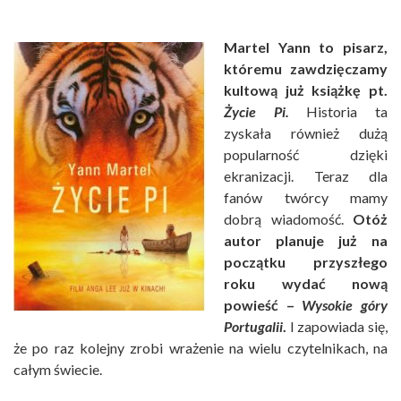
Martel Yann to pisarz,
któremu zawdzięczamy
kultową już książkę pt.
Życie Pi.
Historia ta
zyskała również dużą
popularność dzięki
ekranizacji. Teraz dla
fanów twórcy mamy
dobrą wiadomość.
Otóż
autor planuje już na
początku przyszłego
roku wydać nową
powieść –
Wysokie góry
Portugalii
.
I zapowiada się,
że po raz kolejny zrobi wrażenie na wielu czytelnikach, na
całym świecie.