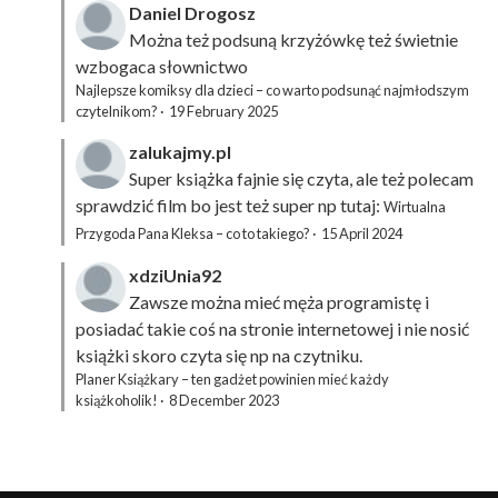
Daniel Drogosz
Można też podsuną
krzyżówkę
też świetnie
wzbogaca słownictwo
Najlepsze komiksy dla dzieci – co warto podsunąć najmłodszym
czytelnikom?
·
19 February 2025
zalukajmy.pl
Super książka fajnie się czyta, ale też polecam
sprawdzić film bo jest też super np tutaj:
Wirtualna
Przygoda Pana Kleksa – co to takiego?
·
15 April 2024
xdziUnia92
Zawsze można mieć męża programistę i
posiadać takie coś na stronie internetowej i nie nosić
książki skoro czyta się np na czytniku.
Planer Książkary – ten gadżet powinien mieć każdy
książkoholik!
·
8 December 2023