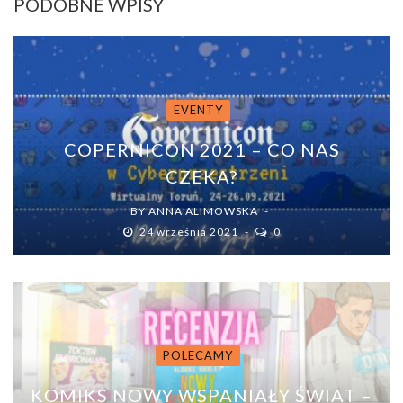
PODOBNE WPISY
EVENTY
COPERNICON 2021 – CO NAS
CZEKA?
BY
ANNA ALIMOWSKA
24 września 2021
0
POLECAMY
KOMIKS NOWY WSPANIAŁY ŚWIAT –