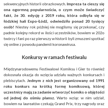
sekwencyjnych historii obrazkowych.
Impreza ta cieszy się
ona ogormną popularnościa, o czym może świadczyć
fakt, że 30. edycję z 2019 roku, która odbyła się w
łódzkiej hali Expo-Łódź, odwiedziło ponad 20 tysięcy
osób!
Niestey rok później nie moglismy się przekonać, czy
padnie kolejny rekord w ilości uczestników, bowiem w 202o
twórcy i fani po raz pierwszy w historii byli zmuszeni spotkać
się online z powodu pandemii koronawirusa.
Konkursy w ramach festiwalu
Międzynarodowemu Festiwalowi Komiksu i Gier to również
dokosnała okazja do wzięcia udziału ważnych konkursach i
plebiscytach.
Jednym z nich jest organizowany od 1991
roku konkurs na krótką formę komiksową, której
uczestnicy mają za zadanie wtworzyć komiks o objętości
od jednej do ośmiu plansz.
Warto wziąc w nim udział,
bowiem na laureatów czekają Grand Prix, trzy nagrody oraz